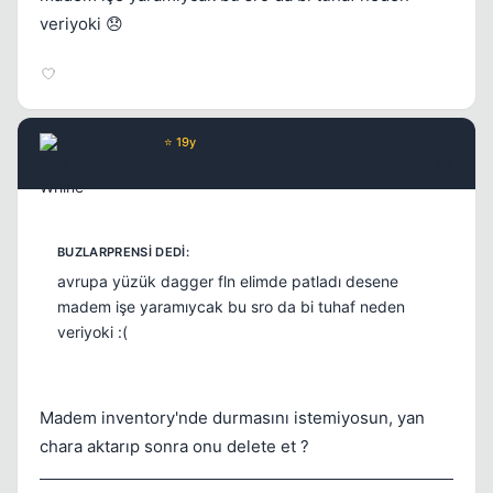
veriyoki 😞
Kapat
Wax Whine
⭐ 19y
17 yil once
#4
avrupa yüzük dagger fln elimde patladı desene
madem işe yaramıycak bu sro da bi tuhaf neden
Kapat
veriyoki :(
Madem inventory'nde durmasını istemiyosun, yan
chara aktarıp sonra onu delete et ?