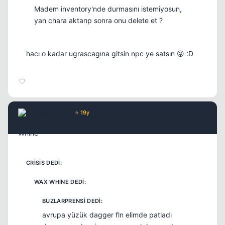
Madem inventory'nde durmasını istemiyosun,
yan chara aktarıp sonra onu delete et ?
hacı o kadar ugrascagına gitsin npc ye satsın 😜 :D
Wax Whine
⭐ 19y
17 yil once
#7
avrupa yüzük dagger fln elimde patladı