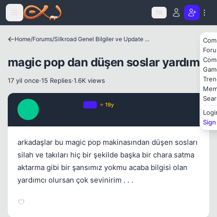
Icerige atla
TR
Home
/
Forums
/
Silkroad Genel Bilgiler ve Update Bilgileri
Com
For
magic pop dan düşen soslar yardım
Com
Kapat
Gam
Tren
17 yil once
·
15 Replies
·
1.6K views
Mem
Sear
buzlarprensi
OP
⭐ 19y
B
Logi
17 yil once
#1
Sign
arkadaşlar bu magic pop makinasından düşen sosları
silah ve takıları hiç bir şekilde başka bir chara satma
aktarma gibi bir şansımız yokmu acaba bilgisi olan
yardımcı olursan çok sevinirim . . .
Kapat