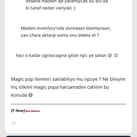
desene madem işe yaramıycak bu sro da
bi tuhaf neden veriyoki :(
Madem inventory'nde durmasını istemiyosun,
yan chara aktarıp sonra onu delete et ?
hacı o kadar ugrascagına gitsin npc ye satsın 😜 :D
Magic pop itemleri satılabiliyo mu npcye ? Ne bileyim
hiç silkimi magic popa harcamadım cahilim bu
konuda 😆
[F New]
Solo
Gitarist