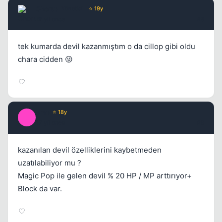
Chorus
Yönetici
⭐ 19y
17 yil once
#8
tek kumarda devil kazanmıştım o da cillop gibi oldu
chara cidden 😜
emc
⭐ 18y
E
17 yil once
#9
kazanılan devil özelliklerini kaybetmeden
uzatılabiliyor mu ?
Magic Pop ile gelen devil % 20 HP / MP arttırıyor+
Block da var.