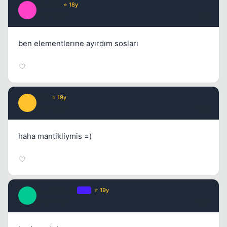
kaos77
⭐ 18y
K
17 yil once
#12
ben elementlerıne ayırdım sosları
boo
⭐ 19y
B
17 yil once
#13
haha mantikliymis =)
buzlarprensi
OP
⭐ 19y
B
17 yil once
#14