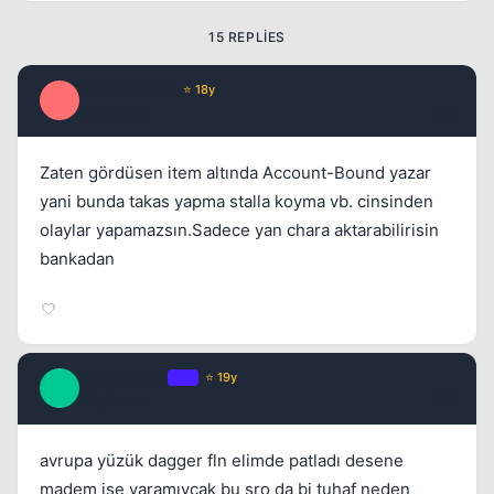
15 REPLIES
_MaYBe1DaY_
⭐ 18y
_
17 yil once
#2
Kapat
Zaten gördüsen item altında Account-Bound yazar
yani bunda takas yapma stalla koyma vb. cinsinden
olaylar yapamazsın.Sadece yan chara aktarabilirisin
bankadan
buzlarprensi
OP
⭐ 19y
B
17 yil once
#3
Kapat
avrupa yüzük dagger fln elimde patladı desene
madem işe yaramıycak bu sro da bi tuhaf neden