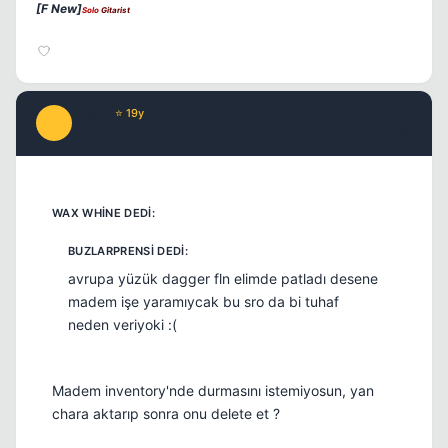
[F New]
Solo
Gitarist
Kapat
Crisis
⭐ 19y
C
17 yil once
#5
Kapat
avrupa yüzük dagger fln elimde patladı desene
madem işe yaramıycak bu sro da bi tuhaf
neden veriyoki :(
Madem inventory'nde durmasını istemiyosun, yan
chara aktarıp sonra onu delete et ?