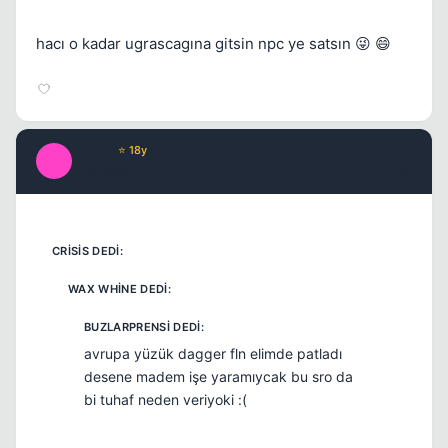
hacı o kadar ugrascagına gitsin npc ye satsın 😜 😄
exotic
⭐ 18y
E
17 yil once
#6
avrupa yüzük dagger fln elimde patladı
desene madem işe yaramıycak bu sro da
bi tuhaf neden veriyoki :(