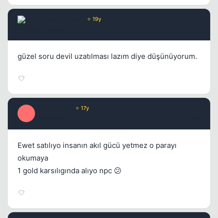
Chorus
Yönetici
⭐ 19y
17 yil once
#10
güzel soru devil uzatılması lazım diye düşünüyorum.
ForEverTurk
⭐ 17y
F
17 yil once
#11
Ewet satılıyo insanın akıl gücü yetmez o parayı
okumaya
1 gold karsılıgında alıyo npc 😕