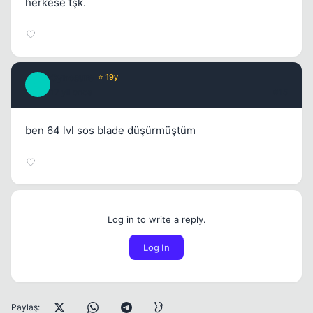
herkese tşk.
Cynosure
⭐ 19y
C
17 yil once
#15
ben 64 lvl sos blade düşürmüştüm
Log in to write a reply.
Log In
Paylaş: