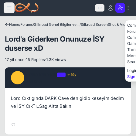
Icerige atla
Kapat
TR
Home
/
Forums
/
Silkroad Genel Bilgiler ve Update Bilgileri
/
Silkroad ScreenShot & Video
Com
For
Lord'a Giderken Onunuze İSY
Com
Gam
duserse xD
Tren
Mem
17 yil once
·
15 Replies
·
1.3K views
Sear
Kapat
Logi
cenkcenkcenk
OP
⭐ 19y
Sign
C
17 yil once
#1
Lord Cıktıgında DARK Cave den gidip keseyim dedim
ve İSY CıkTı..Sag Altta Bakın