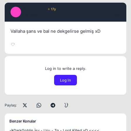
_SilverLine_2
⭐ 17y
_
17 yil once
#15
Vallaha şans ve bal ne dekgelirse gelmiş xD
Log in to write a reply.
Log In
Paylaş:
Benzer Konular
DarkGoblin İsy - Uru - Tg - Lord Killed xD <<<<