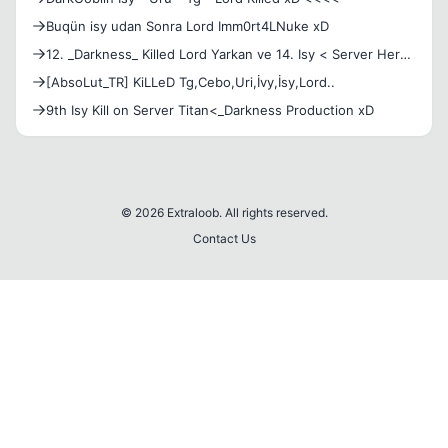
Buqün isy udan Sonra Lord Imm0rt4LNuke xD
12. _Darkness_ Killed Lord Yarkan ve 14. Isy < Server Hera
>
[AbsoLut_TR] KiLLeD Tg,Cebo,Uri,İvy,İsy,Lord..
9th Isy Kill on Server Titan<_Darkness Production xD
© 2026 Extraloob. All rights reserved.
Contact Us