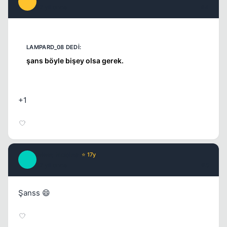
S
17 yil once
#4
şans böyle bişey olsa gerek.
Kapat
+1
MMe_Nobles
⭐ 17y
M
17 yil once
#5
Şanss 😄