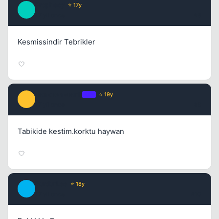
Prophecy
⭐ 17y
P
17 yil once
#8
Kesmissindir Tebrikler
cenkcenkcenk
OP
⭐ 19y
C
17 yil once
#9
Tabikide kestim.korktu haywan
BurdurLee
⭐ 18y
B
17 yil once
#10