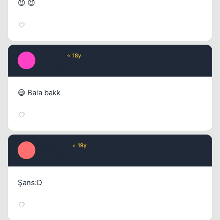
😈 😈
Brooklyn
⭐ 18y
B
17 yil once
#13
😄 Bala bakk
Misproject
⭐ 19y
M
17 yil once
#14
Şans:D