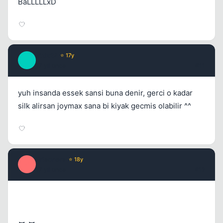
BaLLLLLxD
attix12
⭐ 17y
A
17 yil once
#11
yuh insanda essek sansi buna denir, gerci o kadar
silk alirsan joymax sana bi kiyak gecmis olabilir ^^
Prisoners
⭐ 18y
P
17 yil once
#12