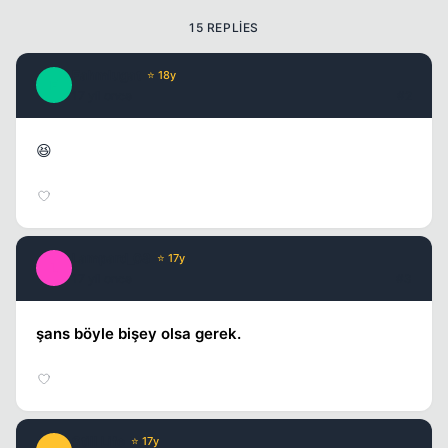
Kapat
15 REPLIES
Fahmlugat
⭐ 18y
F
17 yil once
#2
😆
Kapat
Lampard_08
⭐ 17y
L
17 yil once
#3
şans böyle bişey olsa gerek.
Kapat
Still Life
⭐ 17y