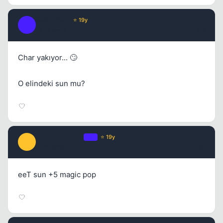
Black Rain
⭐ 19y
B
17 yil once
#6
Char yakıyor... 🙄
O elindeki sun mu?
cenkcenkcenk
OP
⭐ 19y
C
17 yil once
#7
eeT sun +5 magic pop