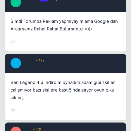
R
17 yil once
#10
Şimdi Forumda Reklam yapmıyayım ama Google dan
Aratırsanız Rahat Rahat Bulursunuz =)))
Quater
⭐ 18y
Q
17 yil once
#11
Ben Legend 4 ü indirdim oynadım adam gibi skiller
çalışmıyor bazı skıllere bastığında atıyor oyun b.ku
çıkmış
HaFu
⭐ 17y