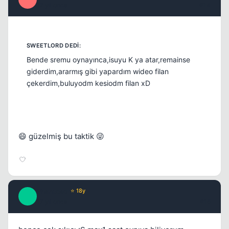
17 yil once
#14
Bende sremu oynayınca,isuyu K ya atar,remainse
giderdim,ararmış gibi yapardım wideo filan
çekerdim,buluyodm kesiodm filan xD
😄 güzelmiş bu taktik 😜
Phantoso
⭐ 18y
P
17 yil once
#15