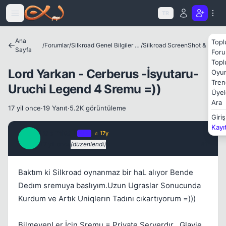
Icerige atla
TR
Ana
Topl
/
Forumlar
/
Silkroad Genel Bilgiler ve Update Bilgileri
/
Silkroad ScreenShot & Video
Sayfa
Foru
Topl
Lord Yarkan - Cerberus -İsyutaru-
Oyun
Tren
Uruchi Legend 4 Sremu =))
Üyel
Kapat
Ara
17 yil once
·
19 Yanıt
·
5.2K görüntüleme
Giriş
Kayı
RadmisaL
OP
⭐ 17y
R
17 yil once
(düzenlendi)
#1
Baktım ki Silkroad oynanmaz bir haL alıyor Bende
Dedım sremuya baslıyım.Uzun Ugraslar Sonucunda
Kapat
Kurdum ve Artık Uniqlerın Tadını cıkartıyorum =)))
BilmeyenLer İçin Sremu = Private Serverdır , Glavie