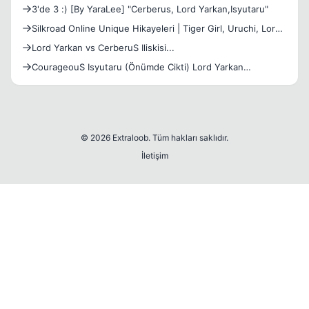
[1Saat20Dakik
3'de 3 :) [By YaraLee] "Cerberus, Lord Yarkan,Isyutaru"
Silkroad Online Unique Hikayeleri | Tiger Girl, Uruchi, Lord
Yarkan
Lord Yarkan vs CerberuS Iliskisi...
CourageouS Isyutaru (Önümde Cikti) Lord Yarkan
(Kenarımda Çı
© 2026 Extraloob. Tüm hakları saklıdır.
İletişim