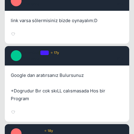
H
17 yil once
#12
link varsa sölermisiniz bizde oynayalım:D
RadmisaL
OP
⭐ 17y
R
17 yil once
#13
Google dan aratırsanız Bulursunuz
+Dogrudur Bır cok skıLL calısmasada Hos bir
Program
SiNoPLeEe
⭐ 18y
S