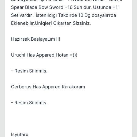
Spear Blade Bow Sword +16 Sun dur. Ustunde +11
Set vardır . İstenıldıgı Takdırde 10 Dg dosyalırrda
Eklenebılır.Uniqleri Cıkartan Sizsiniz.
Hazırsak BaslayaLım !!!
Uruchi Has Appared Hotan =)))
Kapat
- Resim Silinmiş.
Cerberus Has Appared Karakoram
- Resim Silinmiş.
İsyutaru