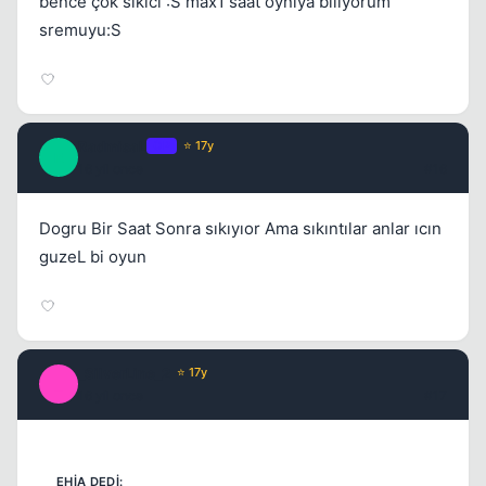
bence çok sıkıcı :S max1 saat oynıya biliyorum
sremuyu:S
RadmisaL
OP
⭐ 17y
R
16 yil once
#16
Dogru Bir Saat Sonra sıkıyıor Ama sıkıntılar anlar ıcın
guzeL bi oyun
_SilverLine_2
⭐ 17y
_
16 yil once
#17