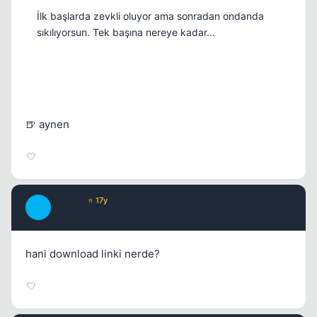
İlk başlarda zevkli oluyor ama sonradan ondanda
sıkılıyorsun. Tek başına nereye kadar...
🍺 aynen
MrBela
⭐ 17y
M
16 yil once
#18
hani download linki nerde?