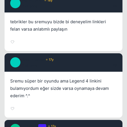
_MaGiCiNe_
⭐ 18y
_
17 yil once
#8
tebrikler bu sremuyu bizde bi deneyelim linkleri
felan varsa anlatımlı paylaşın
MMe_Nobles
⭐ 17y
M
17 yil once
#9
Sremu süper bir oyundu ama Legend 4 linkini
bulamıyordum eğer sizde varsa oynamaya devam
ederim ^.^
RadmisaL
OP
⭐ 17y