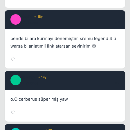
exotic
⭐ 18y
E
17 yil once
#6
bende bi ara kurmayı denemiştim sremu legend 4 ü
warsa bi anlatımli link atarsan sevinirim 😄
Tatanga
⭐ 19y
T
17 yil once
#7
o.O cerberus süper miş yaw