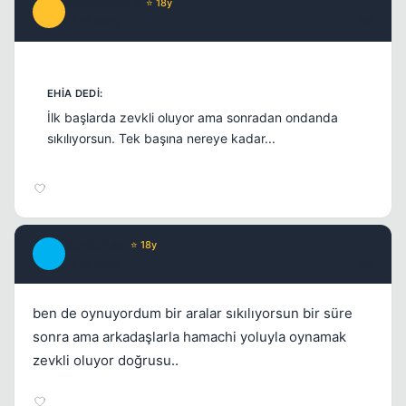
infusserabLe
⭐ 18y
I
17 yil once
#4
İlk başlarda zevkli oluyor ama sonradan ondanda
sıkılıyorsun. Tek başına nereye kadar...
BurdurLee
⭐ 18y
B
17 yil once
#5
ben de oynuyordum bir aralar sıkılıyorsun bir süre
sonra ama arkadaşlarla hamachi yoluyla oynamak
zevkli oluyor doğrusu..