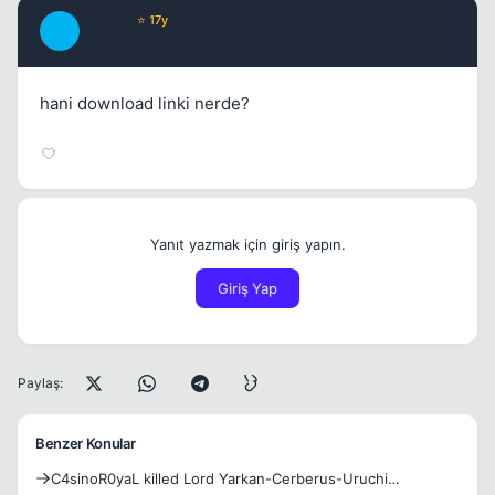
MrBela
⭐ 17y
M
16 yil once
#19
hani download linki nerde?
Yanıt yazmak için giriş yapın.
Giriş Yap
Paylaş:
Benzer Konular
C4sinoR0yaL killed Lord Yarkan-Cerberus-Uruchi