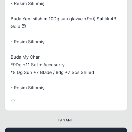
- Resim Silinmiş.
Kapat
Buda Yeni silahım 10Dg sun glavye +9=)) Satılık 4B
Gold 😈
- Resim Silinmiş.
Buda My Char
Kapat
*9Dg +11 Set + Accesorry
*8 Dg Sun +7 Blade / 8dg +7 Sos Shıled
- Resim Silinmiş.
Kapat
19 YANIT