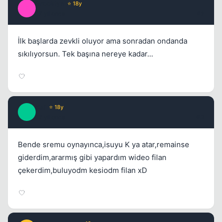
Brooklyn
⭐ 18y
B
17 yil once
#2
İlk başlarda zevkli oluyor ama sonradan ondanda
sıkılıyorsun. Tek başına nereye kadar...
Kai
⭐ 18y
K
17 yil once
#3
Bende sremu oynayınca,isuyu K ya atar,remainse
giderdim,ararmış gibi yapardım wideo filan
çekerdim,buluyodm kesiodm filan xD