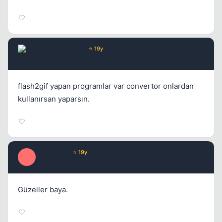
Chorus
Yönetici
⭐ 19y
17 yil once
#13
flash2gif yapan programlar var convertor onlardan
kullanırsan yaparsın.
Misproject
⭐ 19y
M
17 yil once
#14
Güzeller baya.