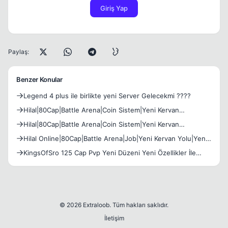
Giriş Yap
Paylaş:
Benzer Konular
Legend 4 plus ile birlikte yeni Server Gelecekmi ????
Hilal|80Cap|Battle Arena|Coin Sistem|Yeni Kervan
Yolu|Legend İtem|Yeni MAP|Yeni Uniqueler!.
Hilal|80Cap|Battle Arena|Coin Sistem|Yeni Kervan
Yolu|Legend İtem|Yeni Arena|Yeni Uniqueler!.
Hilal Online|80Cap|Battle Arena|Job|Yeni Kervan Yolu|Yeni
Unique|Legend İtem
KingsOfSro 125 Cap Pvp Yeni Düzeni Yeni Özellikler İle
Sizlerle..
© 2026 Extraloob. Tüm hakları saklıdır.
İletişim