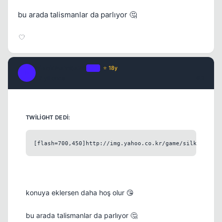
bu arada talismanlar da parlıyor 🤔
Kapat
BlackMamba24
OP
⭐ 18y
B
17 yil once
#3
Kapat
[flash=700,450]http://img.yahoo.co.kr/game/silkroad/si
konuya eklersen daha hoş olur 😘
Kapat
bu arada talismanlar da parlıyor 🤔