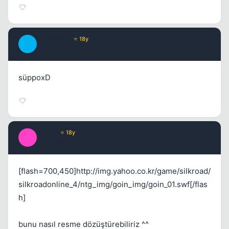
BurdurLee
⭐ 18y
B
17 yil once
#11
süppoxD
exotic
⭐ 18y
E
17 yil once
#12
[flash=700,450]http://img.yahoo.co.kr/game/silkroad/
silkroadonline_4/ntg_img/goin_img/goin_01.swf[/flas
h]
bunu nasıl resme dözüştürebiliriz ^^