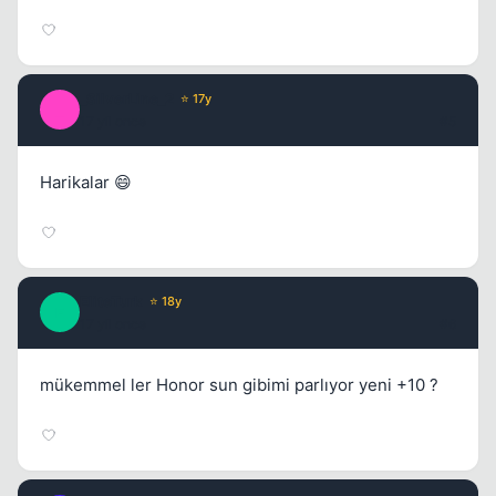
_SilverLine_2
⭐ 17y
_
17 yil once
#5
Harikalar 😄
EliteTurk
⭐ 18y
E
17 yil once
#6
mükemmel ler Honor sun gibimi parlıyor yeni +10 ?