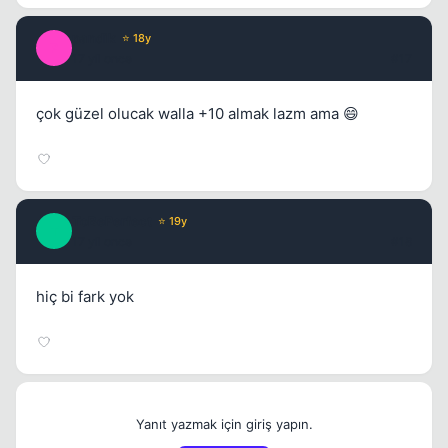
pandik
⭐ 18y
P
17 yil once
#17
çok güzel olucak walla +10 almak lazm ama 😄
ToBePerfect
⭐ 19y
T
17 yil once
#18
hiç bi fark yok
Yanıt yazmak için giriş yapın.