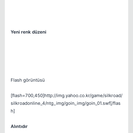
Yeni renk düzeni
Kapat
Flash görüntüsü
[flash=700,450]http://img.yahoo.co.kr/game/silkroad/
Kapat
silkroadonline_4/ntg_img/goin_img/goin_01.swf[/flas
h]
Alıntıdır