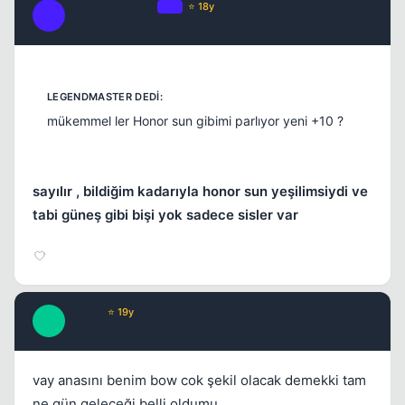
BlackMamba24
OP
⭐ 18y
B
17 yil once
#7
mükemmel ler Honor sun gibimi parlıyor yeni +10 ?
sayılır , bildiğim kadarıyla honor sun yeşilimsiydi ve
tabi güneş gibi bişi yok sadece sisler var
Tengrİ
⭐ 19y
T
17 yil once
#8
vay anasını benim bow cok şekil olacak demekki tam
ne gün geleceği belli oldumu