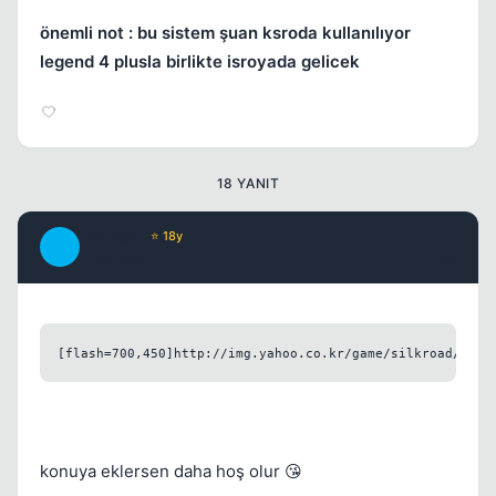
önemli not : bu sistem şuan ksroda kullanılıyor
legend 4 plusla birlikte isroyada gelicek
Kapat
18 YANIT
TwiLighT
⭐ 18y
T
17 yil once
#2
Kapat
[flash=700,450]http://img.yahoo.co.kr/game/silkroad/silk
konuya eklersen daha hoş olur 😘