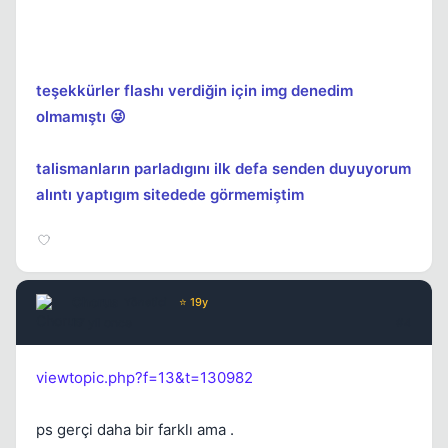
teşekkürler flashı verdiğin için img denedim
olmamıştı 😜
talismanların parladıgını ilk defa senden duyuyorum
alıntı yaptıgım sitedede görmemiştim
Chorus
Yönetici
⭐ 19y
17 yil once
#4
viewtopic.php?f=13&t=130982
ps gerçi daha bir farklı ama .