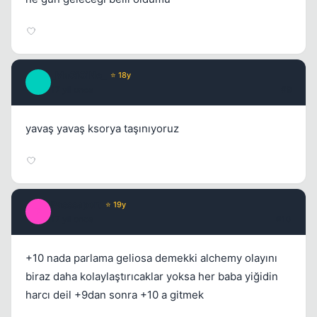
_MaGiCiNe_
⭐ 18y
_
17 yil once
#9
yavaş yavaş ksorya taşınıyoruz
Passsaport
⭐ 19y
P
17 yil once
#10
+10 nada parlama geliosa demekki alchemy olayını
biraz daha kolaylaştırıcaklar yoksa her baba yiğidin
harcı deil +9dan sonra +10 a gitmek