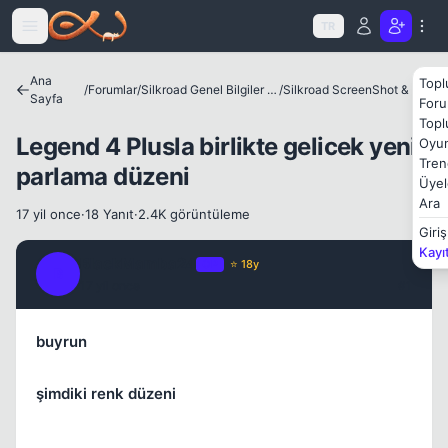
Icerige atla
TR
Ana
Topl
/
Forumlar
/
Silkroad Genel Bilgiler ve Update Bilgileri
/
Silkroad ScreenShot & Video
Kapat
Sayfa
Foru
Topl
Legend 4 Plusla birlikte gelicek yeni
Oyun
Tren
parlama düzeni
Üyel
Ara
17 yil once
·
18 Yanıt
·
2.4K görüntüleme
Giriş
Kayı
BlackMamba24
OP
⭐ 18y
B
Kapat
17 yil once
#1
buyrun
şimdiki renk düzeni