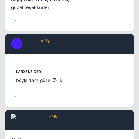
güzel teşekkürler
Achilles
⭐ 18y
A
17 yil once
#11
böyle daha güzel 😈 :D
DukeNukem
⭐ 19y
17 yil once
#12