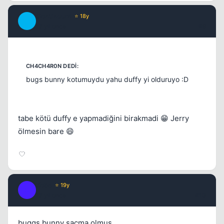
Continuum
⭐ 18y
C
17 yil once
#9
bugs bunny kotumuydu yahu duffy yi olduruyo :D
tabe kötü duffy e yapmadiğini birakmadi 😁 Jerry
ölmesin bare 😄
Kobe
⭐ 19y
K
17 yil once
#10
buggs bunny saçma olmuş