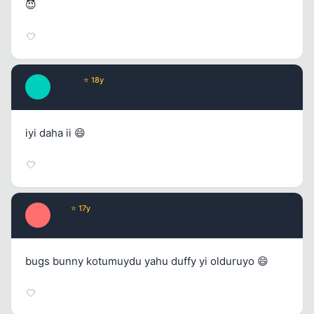
😈
Brown
⭐ 18y
B
17 yil once
#7
iyi daha ii 😄
Exa
⭐ 17y
E
17 yil once
#8
bugs bunny kotumuydu yahu duffy yi olduruyo 😄