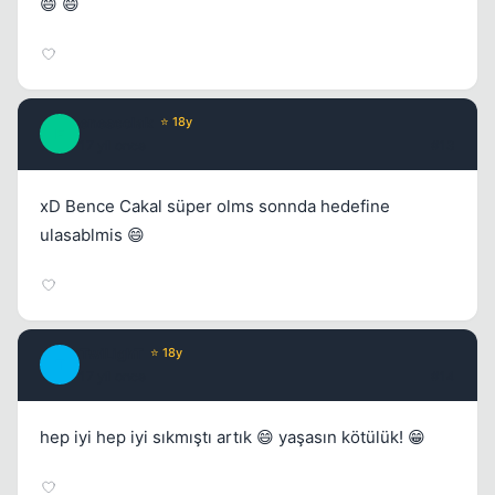
😄 😄
enescolak
⭐ 18y
E
17 yil once
#13
xD Bence Cakal süper olms sonnda hedefine
ulasablmis 😄
TwiLighT
⭐ 18y
T
17 yil once
#14
hep iyi hep iyi sıkmıştı artık 😄 yaşasın kötülük! 😁