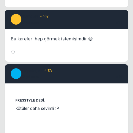
FoundeR
⭐ 18y
F
17 yil once
#15
Bu kareleri hep görmek istemişimdir 😊
chipshajen
⭐ 17y
C
17 yil once
#16
Kötüler daha sevimli :P