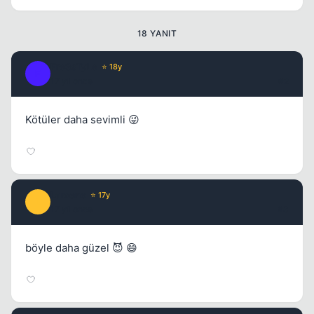
18 YANIT
Fre3sTyLe
⭐ 18y
F
17 yil once
#2
Kapat
Kötüler daha sevimli 😜
Larxene
⭐ 17y
L
17 yil once
#3
böyle daha güzel 😈 😄
Kapat