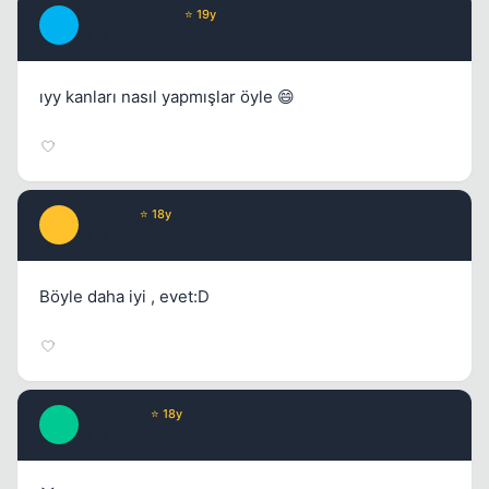
DangerWalker
⭐ 19y
D
17 yil once
#4
ıyy kanları nasıl yapmışlar öyle 😄
Kapat
frhtyksl
⭐ 18y
F
17 yil once
#5
Böyle daha iyi , evet:D
Phantoso
⭐ 18y
P
17 yil once
#6