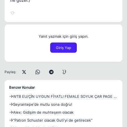
ne güzel:)
Yanıt yazmak için giriş yapın.
Giriş Yap
Paylaş:
Benzer Konular
WTB EU/ÇİN UYGUN FİYATLI FEMALE SOYUK ÇAR PAGE 3
AÇIK OLURSA İYİ OLUR (PT DE ATACKER OLACAK)
Seyrantepe'de mutlu sona doğru!
Alex: Gidişim de muhteşem olacak
"Patron Schuster olacak Guti'yi de getirecek"