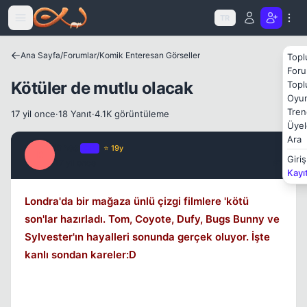
Icerige atla
TR
Ana Sayfa
/
Forumlar
/
Komik Enteresan Görseller
Topl
Foru
Kötüler de mutlu olacak
Topl
Kapat
Oyun
Tren
17 yil once
·
18 Yanıt
·
4.1K görüntüleme
Üyel
Ara
Rhea
OP
⭐ 19y
R
Giriş
17 yil once
#1
Kayı
Londra'da bir mağaza ünlü çizgi filmlere 'kötü
son'lar hazırladı. Tom, Coyote, Dufy, Bugs Bunny ve
Sylvester'ın hayalleri sonunda gerçek oluyor. İşte
Kapat
kanlı sondan kareler:D