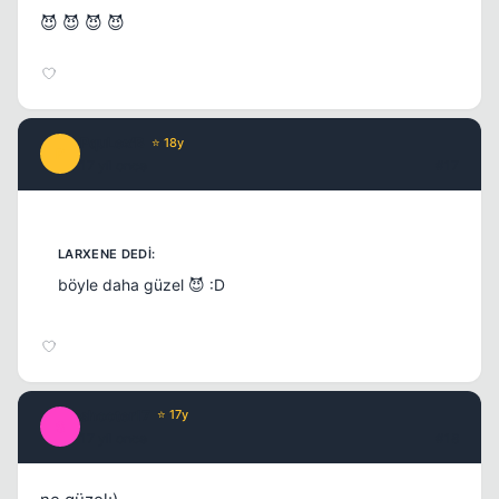
😈 😈 😈 😈
PquLex'B
⭐ 18y
P
17 yil once
#17
böyle daha güzel 😈 :D
shooter17
⭐ 17y
S
17 yil once
#18