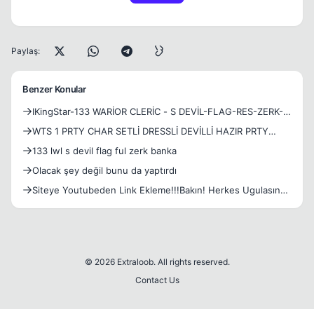
Paylaş:
Benzer Konular
IKingStar-133 WARİOR CLERİC - S DEVİL-FLAG-RES-ZERK-
PAGE3-BANKA PAGE 7-DRES
WTS 1 PRTY CHAR SETLİ DRESSLİ DEVİLLİ HAZIR PRTY
BANKA FULL
133 lwl s devil flag ful zerk banka
Olacak şey değil bunu da yaptırdı
Siteye Youtubeden Link Ekleme!!!Bakın! Herkes Ugulasın
Bunu!
© 2026 Extraloob. All rights reserved.
Contact Us