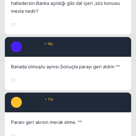
halledersin.Banka açıldığı gibi dal içeri ,söz konusu
mevla nedir?
Fre3sTyLe
⭐ 18y
F
17 yil once
#3
Banada olmuştu aynısı.Sonuçta parayı geri aldım ^^
BruttiBelle
⭐ 17y
B
17 yil once
#4
Paranı geri alırsın merak etme. ^^