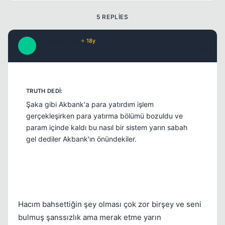
5 REPLIES
Winterspring
⭐ 18y
W
17 yil once
#2
Şaka gibi Akbank'a para yatırdım işlem
gerçekleşirken para yatırma bölümü bozuldu ve
param içinde kaldı bu nasıl bir sistem yarın sabah
gel dediler Akbank'ın önündekiler.
Hacım bahsettiğin şey olması çok zor birşey ve seni
bulmuş şanssızlık ama merak etme yarın