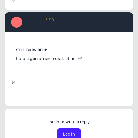
Misproject
⭐ 19y
M
17 yil once
#5
Paranı geri alırsın merak etme. ^^
🤘
Log in to write a reply.
Log In