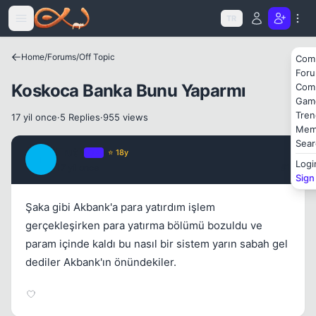
Icerige atla
TR
Home
/
Forums
/
Off Topic
Com
Kapat
For
Koskoca Banka Bunu Yaparmı
Com
Gam
Tren
17 yil once
·
5 Replies
·
955 views
Mem
Sear
Truth
OP
⭐ 18y
T
Logi
17 yil once
#1
Sign
Şaka gibi Akbank'a para yatırdım işlem
gerçekleşirken para yatırma bölümü bozuldu ve
param içinde kaldı bu nasıl bir sistem yarın sabah gel
dediler Akbank'ın önündekiler.
Kapat