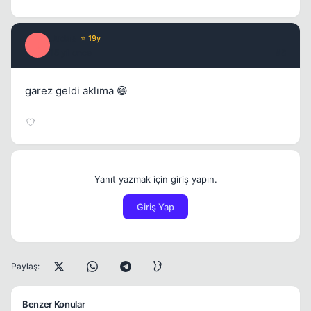
Judas
⭐ 19y
J
15 yil once
#8
garez geldi aklıma 😄
Yanıt yazmak için giriş yapın.
Giriş Yap
Paylaş:
Benzer Konular