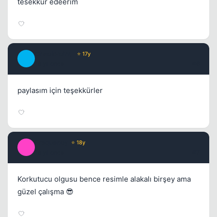
tesekkür edeerim
CheckPoint_
⭐ 17y
C
16 yil once
#6
paylasım için teşekkürler
Frequency
⭐ 18y
F
16 yil once
#7
Korkutucu olgusu bence resimle alakalı birşey ama
güzel çalışma 😎