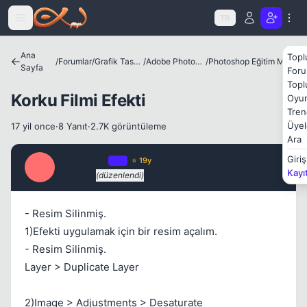
Icerige atla
TR
Ana
Topl
/
Forumlar
/
Grafik Tasarım
/
Adobe Photoshop
/
Photoshop Eğitim Merkezi
Sayfa
Foru
Kapat
Topl
Korku Filmi Efekti
Oyun
Tren
Üyel
17 yil once
·
8 Yanıt
·
2.7K görüntüleme
Ara
Misproject
Giriş
OP
⭐ 19y
M
Kayı
17 yil once
(düzenlendi)
#1
Kapat
- Resim Silinmiş.
1)Efekti uygulamak için bir resim açalım.
- Resim Silinmiş.
Layer > Duplicate Layer
2)Image > Adjustments > Desaturate