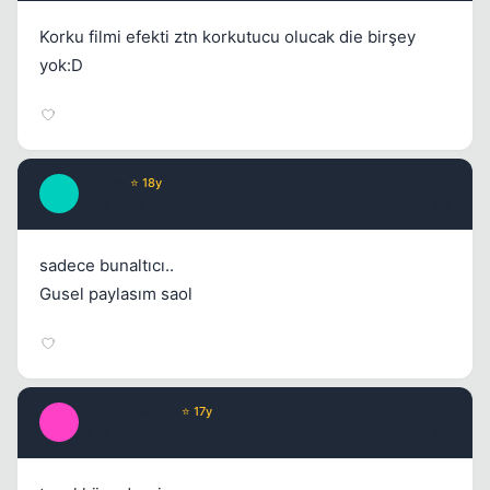
Korku filmi efekti ztn korkutucu olucak die birşey
yok:D
Brown
⭐ 18y
B
17 yil once
#4
sadece bunaltıcı..
Gusel paylasım saol
kovboybeyali
⭐ 17y
K
16 yil once
#5