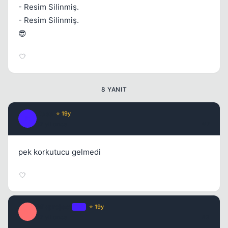
- Resim Silinmiş.
- Resim Silinmiş.
😎
8 YANIT
Kobe
⭐ 19y
K
17 yil once
#2
pek korkutucu gelmedi
Misproject
OP
⭐ 19y
M
17 yil once
#3