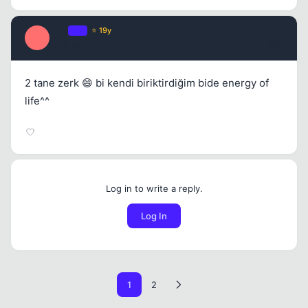
E0N
OP
⭐ 19y
E
17 yil once
#20
2 tane zerk 😄 bi kendi biriktirdiğim bide energy of
life^^
Log in to write a reply.
Log In
1
2