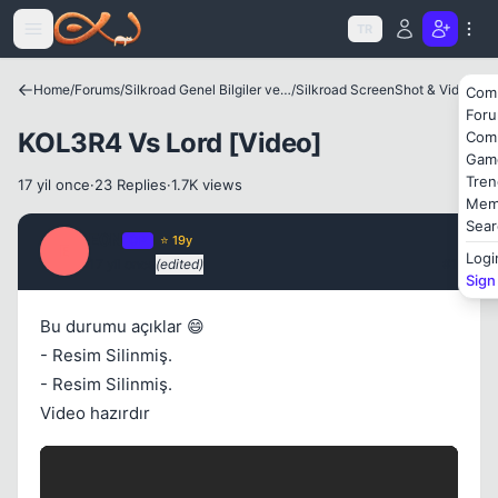
Icerige atla
TR
Home
/
Forums
/
Silkroad Genel Bilgiler ve Update Bilgileri
/
Silkroad ScreenShot & Video
Com
For
KOL3R4 Vs Lord [Video]
Com
Gam
Tren
17 yil once
·
23 Replies
·
1.7K views
Kapat
Mem
Sear
E0N
OP
⭐ 19y
E
Logi
17 yil once
(edited)
#1
Sign
Bu durumu açıklar 😄
- Resim Silinmiş.
- Resim Silinmiş.
Kapat
Video hazırdır