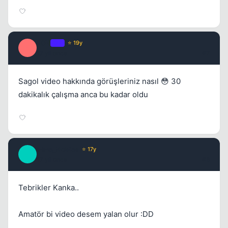
E0N
OP
⭐ 19y
E
17 yil once
#7
Sagol video hakkında görüşleriniz nasıl 😳 30
dakikalık çalışma anca bu kadar oldu
MMe_Nobles
⭐ 17y
M
17 yil once
#8
Tebrikler Kanka..
Amatör bi video desem yalan olur :DD