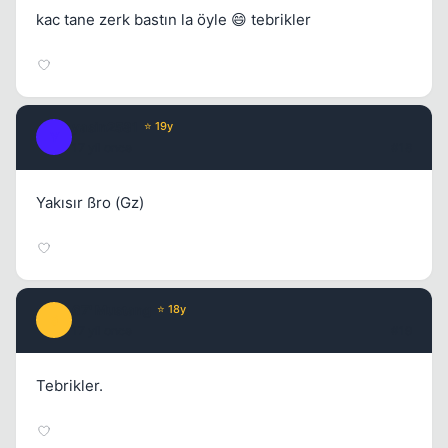
kac tane zerk bastın la öyle 😄 tebrikler
yasin2581
⭐ 19y
Y
17 yil once
#18
Yakısır ßro (Gz)
67' Mustang
⭐ 18y
6
17 yil once
#19
Tebrikler.