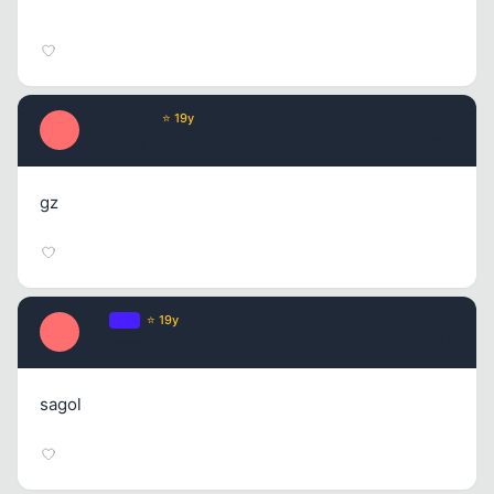
Misproject
⭐ 19y
M
17 yil once
#13
gz
E0N
OP
⭐ 19y
E
17 yil once
#14
sagol