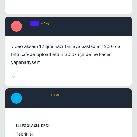
E0N
OP
⭐ 19y
E
17 yil once
#11
video aksam 12 gibi hazırlamaya başladım 12.30 da
bitti cafede upload ettim 30 dk içinde ne kadar
yapabildysem
SatanicTurtle
⭐ 17y
S
17 yil once
#12
Tebrikler