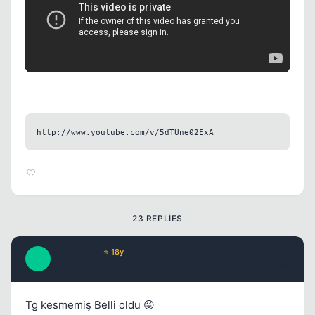
Kapat
http://www.youtube.com/v/5dTUne02ExA
Kapat
23 REPLIES
Fahmlugat
⭐ 18y
F
17 yil once
#2
Tg kesmemiş Belli oldu 😜