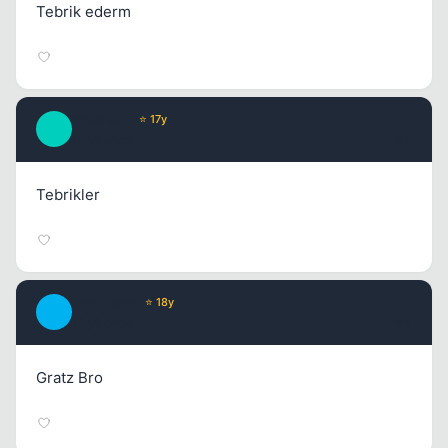
Kapat
Tebrik ederm
Prophecy
⭐ 17y
P
17 yil once
#3
Kapat
Tebrikler
DeviLeyez
⭐ 18y
D
17 yil once
#4
Kapat
Gratz Bro