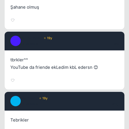
Şahane olmuş
iwontcry4u
⭐ 19y
I
17 yil once
#9
tbrkler^^
YouTube da friende ekLedim kbL edersn 😊
Marinero
⭐ 19y
M
17 yil once
#10
Tebrikler