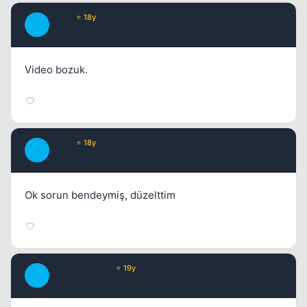
Pride
⭐ 18y
P
17 yil once
#15
Video bozuk.
Pride
⭐ 18y
P
17 yil once
#16
Ok sorun bendeymiş, düzelttim
DangerWalker
⭐ 19y
D
17 yil once
#17