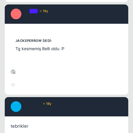
E0N
OP
⭐ 19y
E
17 yil once
#5
Kapat
Tg kesmemiş Belli oldu :P
🤔
BurdurLee
⭐ 18y
B
17 yil once
#6
tebrikler