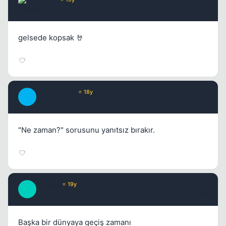
17 yil once
#4
gelsede kopsak 🤘
JawBreaker
⭐ 18y
J
17 yil once
#5
"Ne zaman?" sorusunu yanıtsız bırakır.
Mirage
⭐ 19y
M
17 yil once
#6
Başka bir dünyaya geçiş zamanı