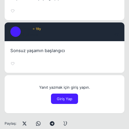
XER0
⭐ 19y
X
17 yil once
#7
Sonsuz yaşamın başlangıcı
Yanıt yazmak için giriş yapın.
Giriş Yap
Paylaş: