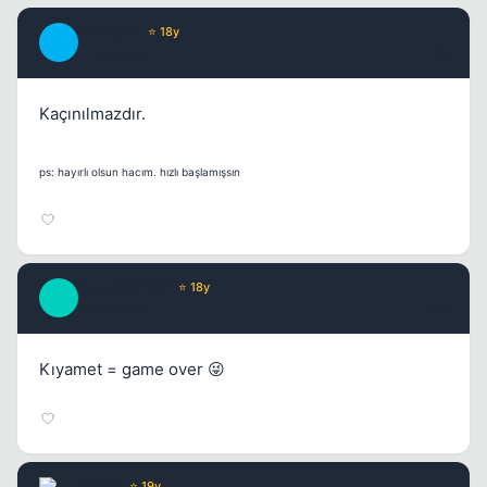
TwiLighT
⭐ 18y
T
17 yil once
#2
Kaçınılmazdır.
ps: hayırlı olsun hacım. hızlı başlamışsın
AnatoliaFire1
⭐ 18y
A
17 yil once
#3
Kıyamet = game over 😜
Windy
⭐ 19y