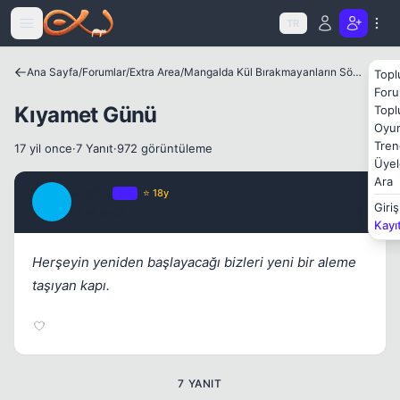
Kapat
Icerige atla
TR
Ana Sayfa
/
Forumlar
/
Extra Area
/
Mangalda Kül Bırakmayanların Sözlüğü
Topl
Foru
Kıyamet Günü
Topl
Oyun
Tren
17 yil once
·
7 Yanıt
·
972 görüntüleme
Üyel
Kapat
Ara
Mojito
OP
⭐ 18y
M
Giriş
17 yil once
#1
Kayı
Herşeyin yeniden başlayacağı bizleri yeni bir aleme
taşıyan kapı.
Kapat
7 YANIT