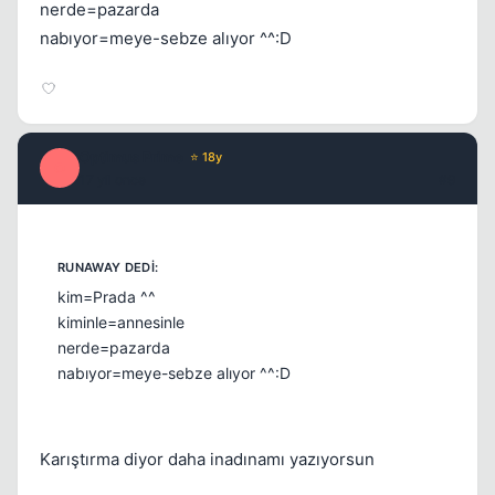
nerde=pazarda
nabıyor=meye-sebze alıyor ^^:D
Optimus Prime
⭐ 18y
O
17 yil once
#9
kim=Prada ^^
kiminle=annesinle
nerde=pazarda
nabıyor=meye-sebze alıyor ^^:D
Karıştırma diyor daha inadınamı yazıyorsun