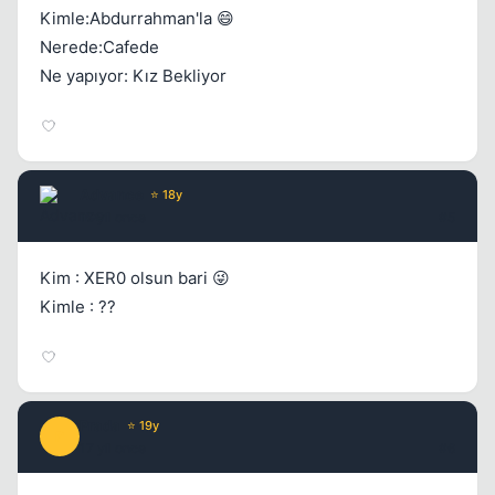
Kimle:Abdurrahman'la 😄
Nerede:Cafede
Ne yapıyor: Kız Bekliyor
Kapat
Advance
⭐ 18y
17 yil once
#5
Kim : XER0 olsun bari 😜
Kimle : ??
Prada
⭐ 19y
P
17 yil once
#6