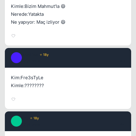
Kimle:Bizim Mahmut'la 😄
Nerede:Yatakta
Ne yapıyor: Maç izliyor 😄
Achilles
⭐ 18y
A
17 yil once
#3
Kim:Fre3sTyLe
Kimle:????????
Pro
⭐ 18y
P
17 yil once
#4