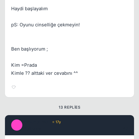
Haydi başlayalım
pS: Oyunu cinselliğe çekmeyin!
Ben başlıyorum ;
Kapat
Kim =Prada
Kimle ?? alttaki ver cevabını ^^
13 REPLIES
ImmorTaLGoD
⭐ 17y
I
17 yil once
#2