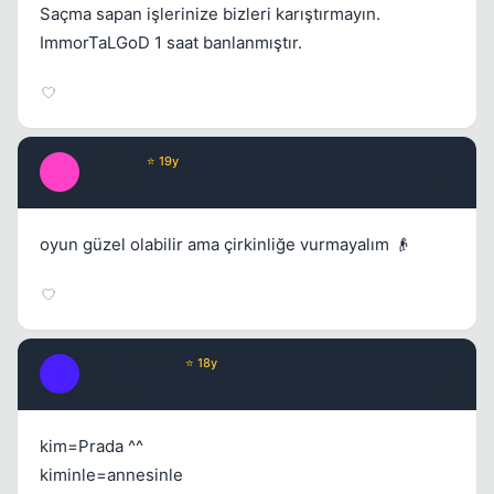
Saçma sapan işlerinize bizleri karıştırmayın.
ImmorTaLGoD 1 saat banlanmıştır.
ZikywaL
⭐ 19y
Z
17 yil once
#7
oyun güzel olabilir ama çirkinliğe vurmayalım 👴
LeqenDTeXaS
⭐ 18y
L
17 yil once
#8
kim=Prada ^^
kiminle=annesinle