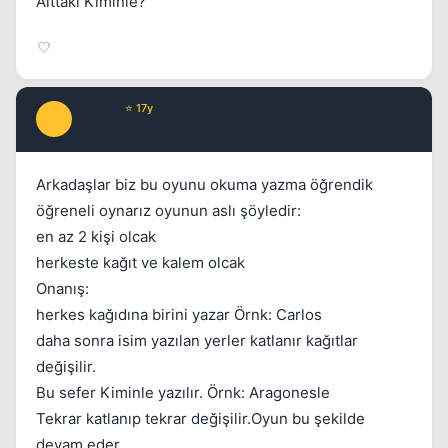
Alttaki Kiminle?
Jun Kie
⭐ 17y
J
17 yil once
#13
Arkadaşlar biz bu oyunu okuma yazma öğrendik
öğreneli oynarız oyunun aslı şöyledir:
en az 2 kişi olcak
herkeste kağıt ve kalem olcak
Onanış:
herkes kağıdına birini yazar Örnk: Carlos
daha sonra isim yazılan yerler katlanır kağıtlar
değişilir.
Bu sefer Kiminle yazılır. Örnk: Aragonesle
Tekrar katlanıp tekrar değişilir.Oyun bu şekilde
devam eder.