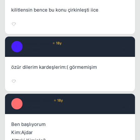
kilitlensin bence bu konu çirkinleşti iice
LeqenDTeXaS
⭐ 18y
L
17 yil once
#11
özür dilerim kardeşlerim:( görmemişim
Optimus Prime
⭐ 18y
O
17 yil once
#12
Ben başlıyorum
Kim:Ajdar