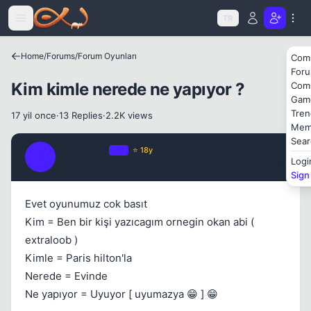
Icerige atla
TR
Home
/
Forums
/
Forum Oyunları
Com
For
Kim kimle nerede ne yapıyor ?
Com
Gam
Tren
17 yil once
·
13 Replies
·
2.2K views
Mem
Sear
Kapat
Fre3sTyLe
OP
⭐ 18y
F
Logi
17 yil once
#1
Sign
Evet oyunumuz cok basıt
Kim = Ben bir kişi yazıcagım ornegin okan abi (
extraloob )
Kimle = Paris hilton'la
Kapat
Nerede = Evinde
Ne yapıyor = Uyuyor [ uyumazya 😁 ] 😁