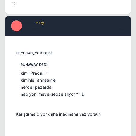
idiottt
⭐ 17y
I
17 yil once
#10
kim=Prada ^^
kiminle=annesinle
nerde=pazarda
nabıyor=meye-sebze alıyor ^^:D
Karıştırma diyor daha inadınamı yazıyorsun