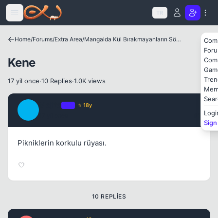
Icerige atla
Kapat
TR
Home
/
Forums
/
Extra Area
/
Mangalda Kül Bırakmayanların Sözlüğü
Com
For
Kene
Com
Gam
Tren
17 yil once
·
10 Replies
·
1.0K views
Mem
Sear
Mojito
OP
⭐ 18y
M
Logi
17 yil once
#1
Sign
Pikniklerin korkulu rüyası.
Kapat
10 REPLIES