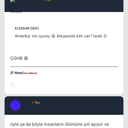
17 yil once
#4
Amerika' nın oyunu 😜 Arkasında kim var? İsrail :D
ÇGHB 😆
[F New]
Solo
Gitarist
Kobe
⭐ 19y
K
17 yil once
#5
öyle ya da böyle insanların ölümüne yol açıyor ve