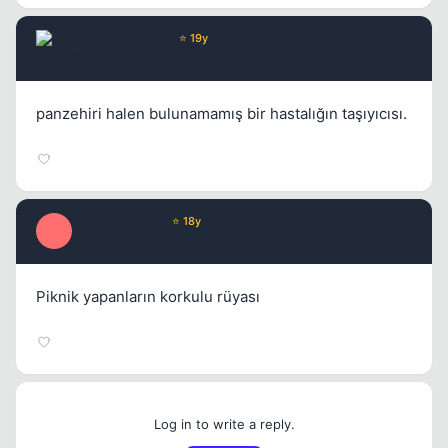
Chorus
Yönetici
⭐ 19y
17 yil once
#9
panzehiri halen bulunamamış bir hastalığın taşıyıcısı.
Optimus Prime
⭐ 18y
O
17 yil once
#10
Piknik yapanların korkulu rüyası
Log in to write a reply.