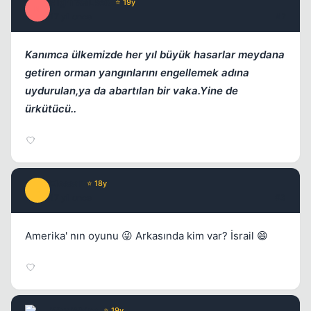
NighTwaLkeR
⭐ 19y
N
17 yil once
#2
Kanımca ülkemizde her yıl büyük hasarlar meydana
getiren orman yangınlarını engellemek adına
Kapat
uydurulan,ya da abartılan bir vaka.Yine de
ürkütücü..
Elessar
⭐ 18y
E
17 yil once
#3
Kapat
Amerika' nın oyunu 😜 Arkasında kim var? İsrail 😄
Wax Whine
⭐ 19y