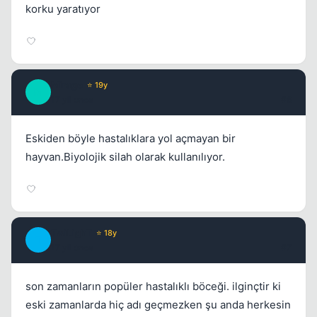
korku yaratıyor
Mirage
⭐ 19y
M
17 yil once
#6
Eskiden böyle hastalıklara yol açmayan bir
hayvan.Biyolojik silah olarak kullanılıyor.
TwiLighT
⭐ 18y
T
17 yil once
#7
son zamanların popüler hastalıklı böceği. ilginçtir ki
eski zamanlarda hiç adı geçmezken şu anda herkesin