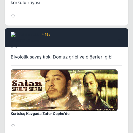
korkulu rüyası.
Saian S.S
⭐ 19y
17 yil once
#8
Biyolojik savaş tıpkı Domuz gribi ve diğerleri gibi
Kurtuluş Kavgada Zafer Cephe'de !