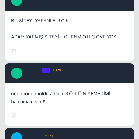
E
17 yil once
#12
BU SİTEYİ YAPANI F U C K
ADAM YAPMIŞ SİTEYİ İLGİLENMİO.HİÇ CVP YOK
enqin007
OP
⭐ 17y
E
17 yil once
#13
nooooooooooldu admin G Ö T Ü N YEMEDİMİ
banlamamışın ❓
_LostWay_
⭐ 17y
_