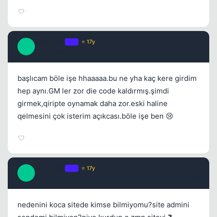
enqin007
OP
⭐ 17y
E
17 yil once
#7
başlıcam böle işe hhaaaaa.bu ne yha kaç kere girdim
hep aynı.GM ler zor die code kaldırmış.şimdi
girmek,qiripte oynamak daha zor.eski haline
qelmesini çok isterim açıkcası.böle işe ben 😢
enqin007
OP
⭐ 17y
E
17 yil once
#8
nedenini koca sitede kimse bilmiyomu?site admini