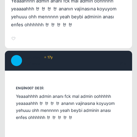
Yeaaahhhh admin ananı fck mal admin oohhhhh
yeaaaahhh 🤘 🤘 🤘 🤘 ananın vajinasına koyuyom
yehuuu ohh mennnnn yeah beybi adminin anası
enfes ohhhhhh 🤘 🤘 🤘 🤘 🤘
_LostWay_
⭐ 17y
_
17 yil once
#16
Yeaaahhhh admin ananı fck mal admin oohhhhh
yeaaaahhh 🤘 🤘 🤘 🤘 ananın vajinasına koyuyom
yehuuu ohh mennnnn yeah beybi adminin anası
enfes ohhhhhh 🤘 🤘 🤘 🤘 🤘