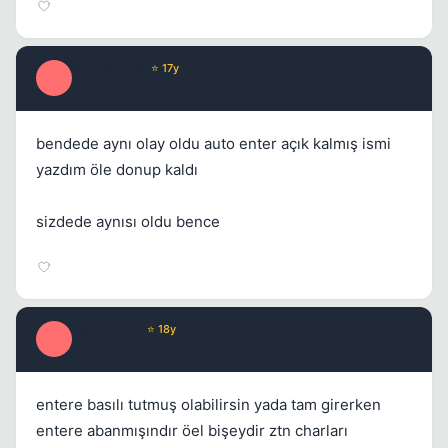
Kapat
silkroadlife
⭐ 17y
S
17 yil once
#3
bendede aynı olay oldu auto enter açık kalmış ismi
yazdım öle donup kaldı
sizdede aynısı oldu bence
fsdfqwe23
⭐ 18y
F
17 yil once
#4
entere basılı tutmuş olabilirsin yada tam girerken
entere abanmışındır öel bişeydir ztn charları