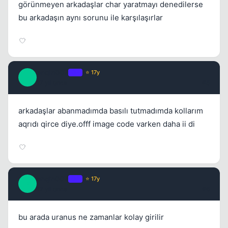
görünmeyen arkadaşlar char yaratmayı denedilerse
bu arkadaşın aynı sorunu ile karşılaşırlar
Kapat
enqin007
OP
⭐ 17y
E
17 yil once
#5
arkadaşlar abanmadımda basılı tutmadımda kollarım
Kapat
aqrıdı qirce diye.offf image code varken daha ii di
enqin007
OP
⭐ 17y
E
17 yil once
#6
bu arada uranus ne zamanlar kolay girilir