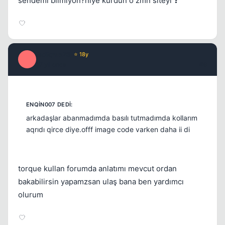
sendemi bilmiyon?niye kurdun o zmn siteyi ❓
fsdfqwe23
⭐ 18y
F
17 yil once
#9
arkadaşlar abanmadımda basılı tutmadımda kollarım
aqrıdı qirce diye.offf image code varken daha ii di
torque kullan forumda anlatımı mevcut ordan
bakabilirsin yapamzsan ulaş bana ben yardımcı
olurum