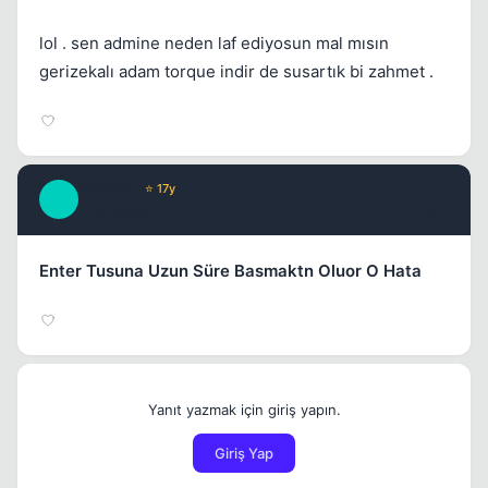
lol . sen admine neden laf ediyosun mal mısın
gerizekalı adam torque indir de susartık bi zahmet .
Zombie_
⭐ 17y
Z
17 yil once
#17
Enter Tusuna Uzun Süre Basmaktn Oluor O Hata
Yanıt yazmak için giriş yapın.
Giriş Yap