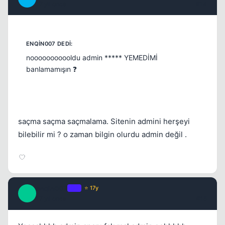
17 yil once
#14
nooooooooooldu admin ***** YEMEDİMİ
banlamamışın ❓
saçma saçma saçmalama. Sitenin admini herşeyi
bilebilir mi ? o zaman bilgin olurdu admin değil .
enqin007
OP
⭐ 17y
E
17 yil once
#15