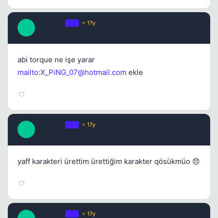
enqin007
OP
⭐ 17y
E
17 yil once
#10
abi torque ne işe yarar
mailto:
X_PiNG_07@hotmail.com
ekle
enqin007
OP
⭐ 17y
E
17 yil once
#11
yaff karakteri ürettim ürettiğim karakter qösükmüo 😞
enqin007
OP
⭐ 17y