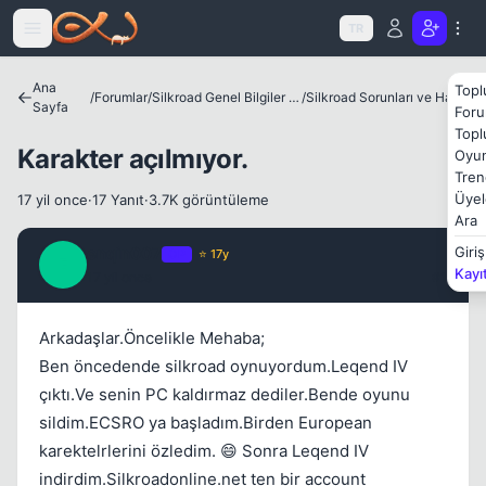
Icerige atla
TR
Ana
Topl
/
Forumlar
/
Silkroad Genel Bilgiler ve Update Bilgileri
/
Silkroad Sorunları ve Hataları
Sayfa
Kapat
Foru
Topl
Karakter açılmıyor.
Oyun
Tren
Üyel
17 yil once
·
17 Yanıt
·
3.7K görüntüleme
Ara
enqin007
Giriş
OP
⭐ 17y
E
Kayı
17 yil once
#1
Arkadaşlar.Öncelikle Mehaba;
Kapat
Ben öncedende silkroad oynuyordum.Leqend IV
çıktı.Ve senin PC kaldırmaz dediler.Bende oyunu
sildim.ECSRO ya başladım.Birden European
karektelrlerini özledim. 😄 Sonra Leqend IV
indirdim.Silkroadonline.net ten bir account