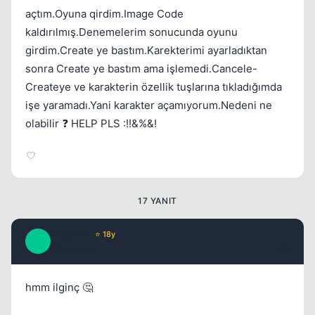
açtım.Oyuna qirdim.Image Code
kaldırılmış.Denemelerim sonucunda oyunu
girdim.Create ye bastım.Karekterimi ayarladıktan
sonra Create ye bastım ama işlemedi.Cancele-
Createye ve karakterin özellik tuşlarına tıkladığımda
işe yaramadı.Yani karakter açamıyorum.Nedeni ne
olabilir ❓ HELP PLS :!!&%&!
Kapat
17 YANIT
EliteTurk
⭐ 18y
E
17 yil once
#2
hmm ilginç 🤔