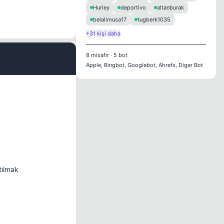
Hurley
deportivo
altanburak
belalimusa17
tugberk1035
+31 kişi daha
8
misafir
·
5
bot
#4
Apple, Bingbot, Googlebot, Ahrefs, Diger Bot
tılmak