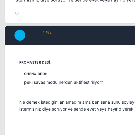
Anthem
⭐ 18y
A
17 yil once
peki savas modu nerden aktiflestiriliyor?
Ne demek istedigini anlamadım ama ben sana sunu soyleyey
istermisiniz diye soruyor ve sende evet veya hayır diyerek 