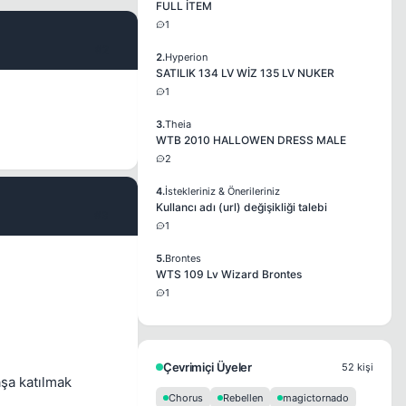
FULL İTEM
1
#2
2.
Hyperion
SATILIK 134 LV WİZ 135 LV NUKER
1
3.
Theia
WTB 2010 HALLOWEN DRESS MALE
2
4.
İstekleriniz & Önerileriniz
Kullancı adı (url) değişikliği talebi
#3
1
5.
Brontes
WTS 109 Lv Wizard Brontes
1
Çevrimiçi Üyeler
52 kişi
şa katılmak
Chorus
Rebellen
magictornado