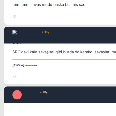
tmm tmm savas modu baska bisimis saol
Wax Whine
⭐ 19y
17 yil once
SRO'daki kale savaşları gibi burda da karakol savaşları mı
[F New]
Solo
Gitarist
Matzeline
⭐ 19y
M
17 yil once