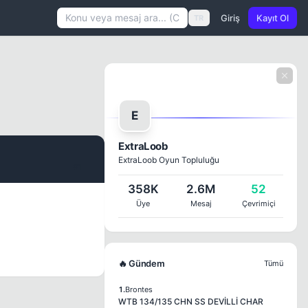
Giriş
Kayıt Ol
TR
E
ExtraLoob
ExtraLoob Oyun Topluluğu
#1
358K
2.6M
52
Üye
Mesaj
Çevrimiçi
🔥 Gündem
Tümü
1.
Brontes
WTB 134/135 CHN SS DEVİLLİ CHAR