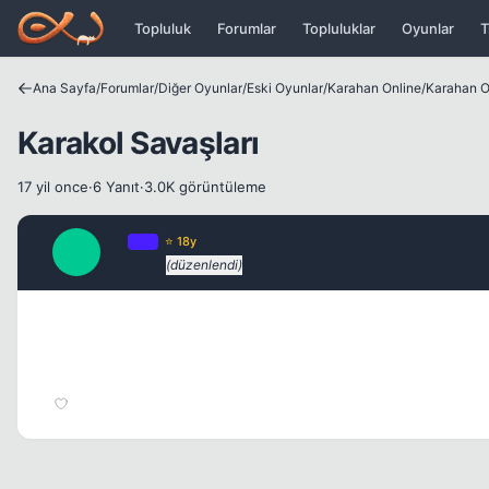
Icerige atla
Topluluk
Forumlar
Topluluklar
Oyunlar
T
Ana Sayfa
/
Forumlar
/
Diğer Oyunlar
/
Eski Oyunlar
/
Karahan Online
/
Karahan On
Karakol Savaşları
17 yil once
·
6 Yanıt
·
3.0K görüntüleme
Pro
OP
⭐ 18y
P
17 yil once
(düzenlendi)