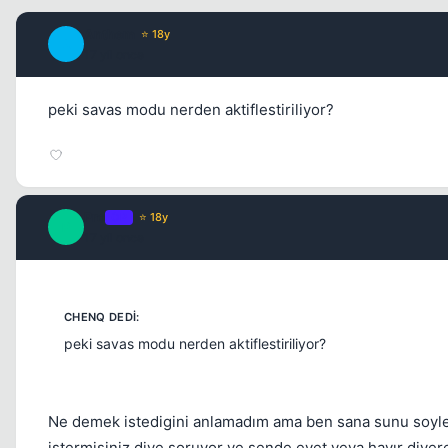
Anthem
⭐ 18y
A
17 yil once
peki savas modu nerden aktiflestiriliyor?
Pro
OP
⭐ 18y
P
17 yil once
peki savas modu nerden aktiflestiriliyor?
Ne demek istedigini anlamadım ama ben sana sunu soyleye
istermisiniz diye soruyor ve sende evet veya hayır diyer