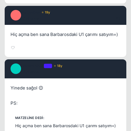
Matzeline
⭐ 19y
M
17 yil once
#3
Hiç açma ben sana Barbarosdaki U1 çarımı satıyım=)
Kapat
Unreminical
OP
⭐ 18y
U
17 yil once
#4
Yinede sağol 😊
PS:
Kapat
Hiç açma ben sana Barbarosdaki U1 çarımı satıyım=)