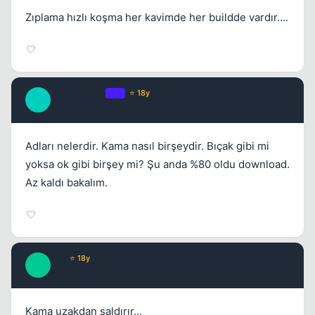
Zıplama hızlı koşma her kavimde her buildde vardır....
Unreminical
OP
⭐ 18y
U
17 yil once
#8
Adları nelerdir. Kama nasıl birşeydir. Bıçak gibi mi
yoksa ok gibi birşey mi? Şu anda %80 oldu download.
Az kaldı bakalım.
Pro
⭐ 18y
P
17 yil once
#9
Kama uzakdan saldırır...