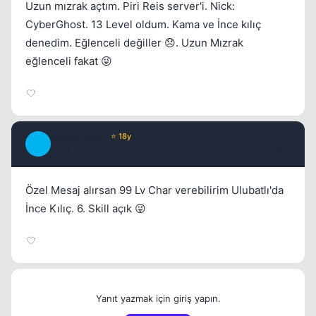
Uzun mızrak açtım. Piri Reis server'i. Nick:
CyberGhost. 13 Level oldum. Kama ve İnce kılıç
denedim. Eğlenceli değiller 😞. Uzun Mızrak
eğlenceli fakat 😜
OoJ0K3RoO
⭐ 18y
O
17 yil once
#13
Özel Mesaj alırsan 99 Lv Char verebilirim Ulubatlı'da
İnce Kılıç. 6. Skill açık 😜
Yanıt yazmak için giriş yapın.