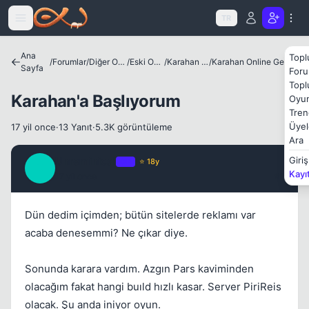
Icerige atla
TR
Ana
Topl
/
Forumlar
/
Diğer Oyunlar
/
Eski Oyunlar
/
Karahan Online
/
Karahan Online Geyik - Sohbet
Sayfa
Foru
Topl
Karahan'a Başlıyorum
Oyun
Tren
Üyel
17 yil once
·
13 Yanıt
·
5.3K görüntüleme
Ara
Kapat
Unreminical
Giriş
OP
⭐ 18y
U
Kayı
17 yil once
#1
Dün dedim içimden; bütün sitelerde reklamı var
acaba denesemmi? Ne çıkar diye.
Sonunda karara vardım. Azgın Pars kaviminden
Kapat
olacağım fakat hangi buıld hızlı kasar. Server PiriReis
olacak. Şu anda iniyor oyun.