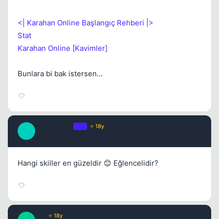
<| Karahan Online Başlangıç Rehberi |>
Stat
Karahan Online [Kavimler]
Bunlara bi bak istersen...
Unreminical
OP
⭐ 18y
U
17 yil once
#10
Hangi skiller en güzeldir 😊 Eğlencelidir?
Pro
⭐ 18y