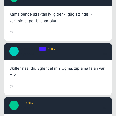
Kama bence uzaktan iyi gider 4 güç 1 zindelik
verirsin süper bi char olur
Unreminical
OP
⭐ 18y
U
17 yil once
#6
Skiller nasıldır. Eğlencel mi? Uçma, zıplama falan var
mı?
Pro
⭐ 18y
P
17 yil once
#7