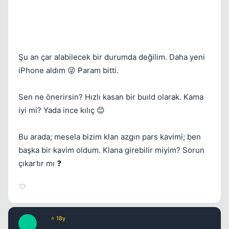
Şu an çar alabilecek bir durumda değilim. Daha yeni
iPhone aldım 😜 Param bitti.
Sen ne önerirsin? Hızlı kasan bir buıld olarak. Kama
iyi mi? Yada ince kılıç 😊
Bu arada; mesela bizim klan azgın pars kavimi; ben
başka bir kavim oldum. Klana girebilir miyim? Sorun
çıkartır mı ❓
Pro
⭐ 18y
P
17 yil once
#5