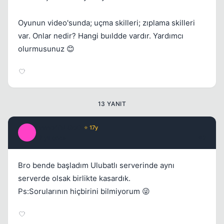
Oyunun video'sunda; uçma skilleri; zıplama skilleri
var. Onlar nedir? Hangi buıldde vardır. Yardımcı
olurmusunuz 😊
Kapat
13 YANIT
ImmorTaLGoD
⭐ 17y
I
17 yil once
#2
Bro bende başladım Ulubatlı serverinde aynı
serverde olsak birlikte kasardık.
Ps:Sorularının hiçbirini bilmiyorum 😜