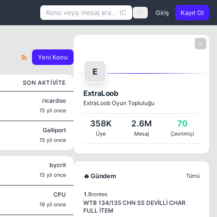
Giriş
Kayıt Ol
TR
Yeni Konu
E
SON AKTIVITE
ExtraLoob
ricardoo
ExtraLoob Oyun Topluluğu
15 yil once
358K
2.6M
70
Galliport
Üye
Mesaj
Çevrimiçi
15 yil once
bycrit
15 yil once
🔥 Gündem
Tümü
CPU
1.
Brontes
WTB 134/135 CHN SS DEVİLLİ CHAR
16 yil once
FULL İTEM