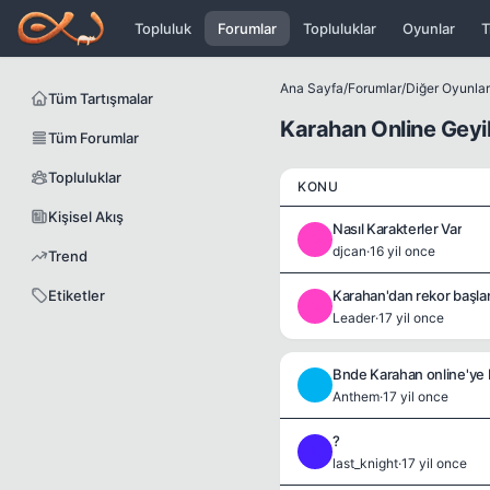
Icerige atla
Topluluk
Forumlar
Topluluklar
Oyunlar
T
Ana Sayfa
/
Forumlar
/
Diğer Oyunlar
Tüm Tartışmalar
Karahan Online Geyi
Tüm Forumlar
Topluluklar
KONU
Kişisel Akış
Nasıl Karakterler Var
D
djcan
·
16 yil once
Trend
Etiketler
Karahan'dan rekor başla
L
Leader
·
17 yil once
Bnde Karahan online'ye b
A
Anthem
·
17 yil once
?
L
last_knight
·
17 yil once