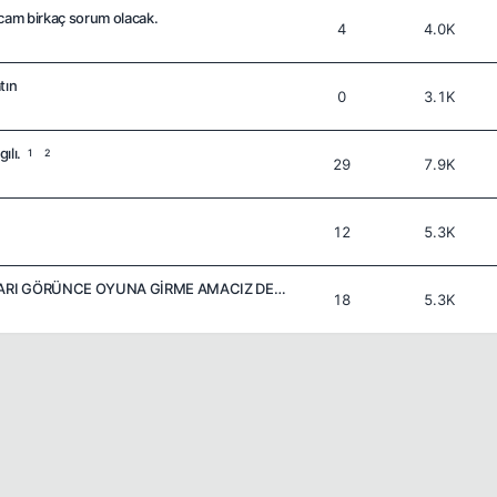
cam birkaç sorum olacak.
4
4.0K
tın
0
3.1K
ılı.
1
2
29
7.9K
12
5.3K
İNŞALLAH BU FOTOLARI GÖRÜNCE OYUNA GİRME AMACIZ DEĞİŞMEZ
18
5.3K