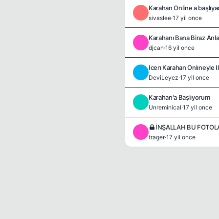
Karahan Online a başlıya
S
sivaslee
·
17 yil once
Karahanı Bana Biraz Anla
D
djcan
·
16 yil once
Icerı Karahan Onlıneyle Ilg
D
DeviLeyez
·
17 yil once
Karahan'a Başlıyorum
U
Unreminical
·
17 yil once
T
trager
·
17 yil once