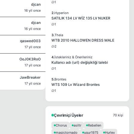
1
djcan
16 yil once
2.
Hyperion
SATILIK 134 LV WİZ 135 LV NUKER
djcan
1
16 yil once
3.
Theia
WTB 2010 HALLOWEN DRESS MALE
qaswed003
2
17 yil once
4.
İstekleriniz & Önerileriniz
OoJ0K3RoO
Kullancı adı (url) değişikliği talebi
17 yil once
1
JawBreaker
5.
Brontes
17 yil once
WTS 109 Lv Wizard Brontes
1
Çevrimiçi Üyeler
70 kişi
Chorus
asiltr
Rebellen
magictornado
ugur1975
Hurley