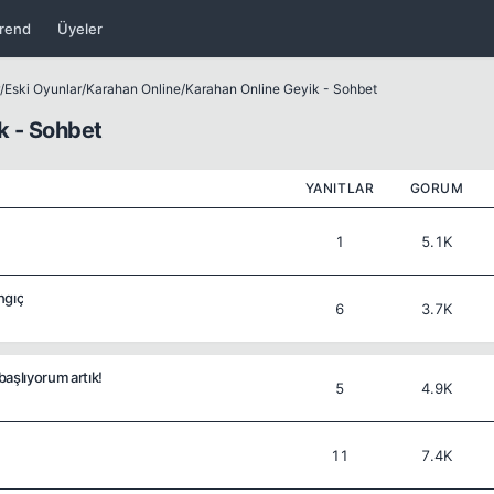
rend
Üyeler
/
Eski Oyunlar
/
Karahan Online
/
Karahan Online Geyik - Sohbet
k - Sohbet
YANITLAR
GORUM
1
5.1K
ngıç
6
3.7K
aşlıyorum artık!
5
4.9K
11
7.4K