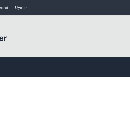
rend
Üyeler
er