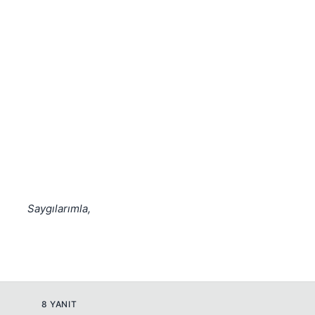
Kapat
Saygılarımla,
8 YANIT