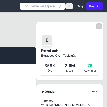
Giriş
Kayıt Ol
TR
E
ExtraLoob
ExtraLoob Oyun Topluluğu
#1
358K
2.6M
76
Üye
Mesaj
Çevrimiçi
🔥 Gündem
Tümü
1.
Brontes
WTB 134/135 CHN SS DEVİLLİ CHAR