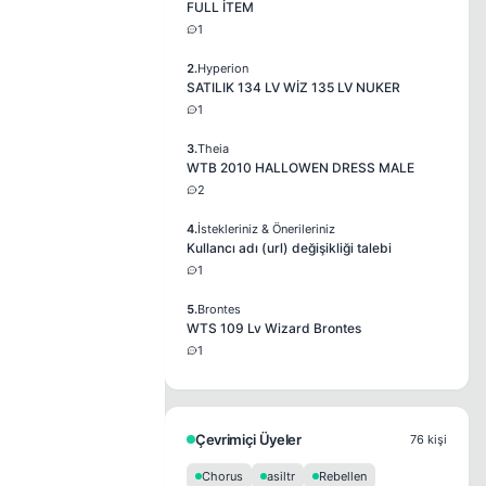
FULL İTEM
1
2.
Hyperion
SATILIK 134 LV WİZ 135 LV NUKER
1
3.
Theia
WTB 2010 HALLOWEN DRESS MALE
2
4.
İstekleriniz & Önerileriniz
Kullancı adı (url) değişikliği talebi
1
5.
Brontes
WTS 109 Lv Wizard Brontes
1
Çevrimiçi Üyeler
76 kişi
Chorus
asiltr
Rebellen