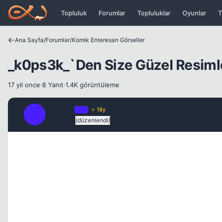
Icerige atla
Topluluk
Forumlar
Topluluklar
Oyunlar
T
Ana Sayfa
/
Forumlar
/
Komik Enteresan Görseller
_k0ps3k_`Den Size Güzel Resiml
17 yil once
·
8 Yanıt
·
1.4K görüntüleme
Achilles
OP
⭐ 18y
A
17 yil once
(düzenlendi)