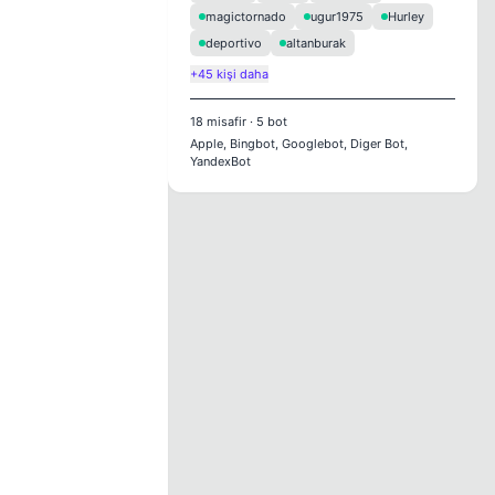
magictornado
ugur1975
Hurley
deportivo
altanburak
+45 kişi daha
18
misafir
·
5
bot
Apple, Bingbot, Googlebot, Diger Bot,
YandexBot