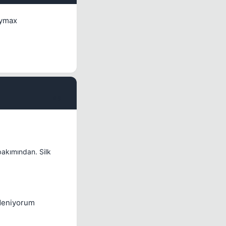
oymax
#8
bakımından. Silk
 deniyorum