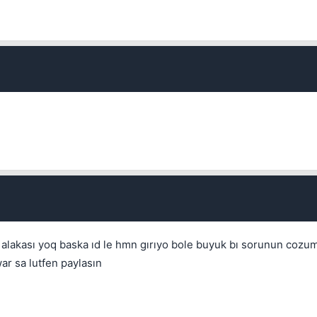
Spam hesabını hızlıca temizlemek için işaretleyin.
İptal
İptal
Konuyu Sil
İptal
Konuyu Taşı
İptal
Bounty Koy
e alakası yoq baska ıd le hmn gırıyo bole buyuk bı sorunun cozu
ar sa lutfen paylasın