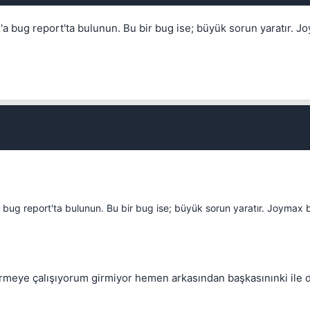
x'a bug report'ta bulunun. Bu bir bug ise; büyük sorun yaratır. J
💎
'a bug report'ta bulunun. Bu bir bug ise; büyük sorun yaratır. Joymax 
Mevcut reputation puanın
-
Bounty miktarı
rmeye çalışıyorum girmiyor hemen arkasından başkasınınki ile
Kalıcı
1 gün
3 gün
7 gün
30 gün
1 ile 5000 arasında reputation puanı
Bu kullanıcının son içeriğini de sil
Kalış süresi