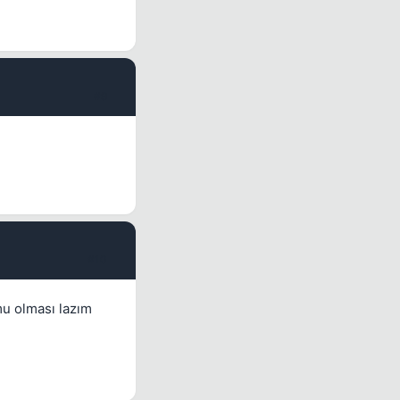
#9
#10
mu olması lazım