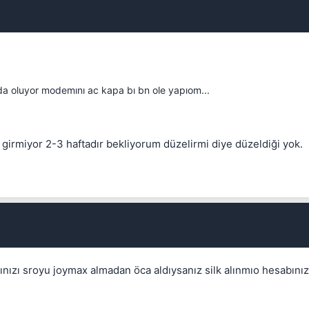
Kapat
da oluyor modemını ac kapa bı bn ole yapıom...
e girmiyor 2-3 haftadır bekliyorum düzelirmi diye düzeldiği yok.
ızı sroyu joymax almadan öca aldıysanız silk alınmıo hesabınız