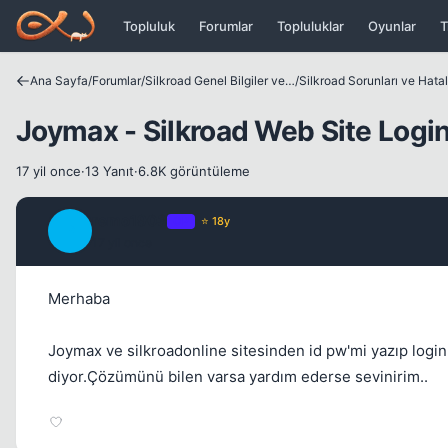
Icerige atla
Topluluk
Forumlar
Topluluklar
Oyunlar
T
Ana Sayfa
/
Forumlar
/
Silkroad Genel Bilgiler ve Update Bilgileri
/
Silkroad Sorunları ve Hatal
Joymax - Silkroad Web Site Logi
17 yil once
·
13 Yanıt
·
6.8K görüntüleme
remo1903
OP
⭐ 18y
R
17 yil once
Merhaba
Joymax ve silkroadonline sitesinden id pw'mi yazıp logi
diyor.Çözümünü bilen varsa yardım ederse sevinirim..