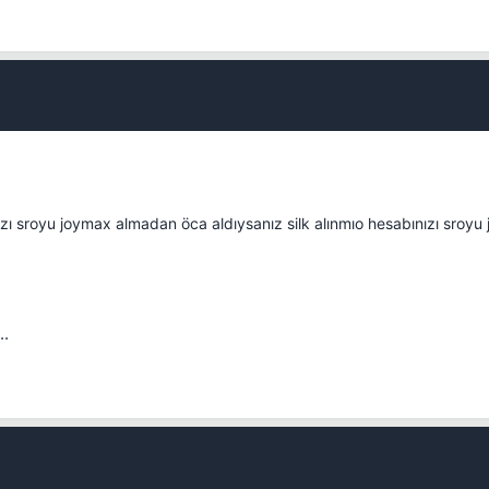
Kapat
ı sroyu joymax almadan öca aldıysanız silk alınmıo hesabınızı sroyu
Kapat
..
Kapat