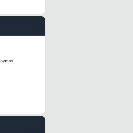
#6
 joymax
#7