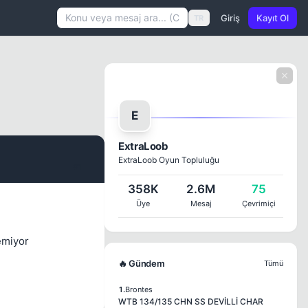
Giriş
Kayıt Ol
TR
E
ExtraLoob
ExtraLoob Oyun Topluluğu
#1
358K
2.6M
75
Üye
Mesaj
Çevrimiçi
emiyor
🔥 Gündem
Tümü
1.
Brontes
WTB 134/135 CHN SS DEVİLLİ CHAR