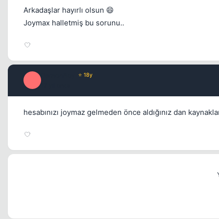
Arkadaşlar hayırlı olsun 😄
Joymax halletmiş bu sorunu..
DemonBoy
⭐ 18y
D
17 yil once
hesabınızı joymaz gelmeden önce aldığınız dan kaynakla