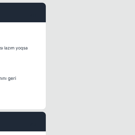
#11
sı lazım yoqsa
ını geri
#12