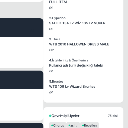
FULL İTEM
1
2.
Hyperion
SATILIK 134 LV WİZ 135 LV NUKER
1
#2
3.
Theia
WTB 2010 HALLOWEN DRESS MALE
2
4.
İstekleriniz & Önerileriniz
Kullancı adı (url) değişikliği talebi
1
5.
Brontes
#3
WTS 109 Lv Wizard Brontes
1
Çevrimiçi Üyeler
75 kişi
Chorus
asiltr
Rebellen