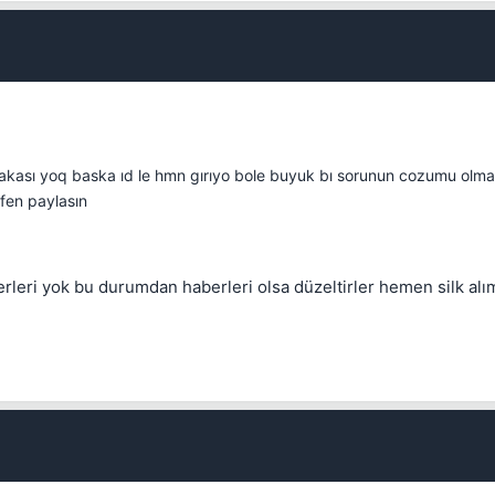
alakası yoq baska ıd le hmn gırıyo bole buyuk bı sorunun cozumu olma
tfen paylasın
leri yok bu durumdan haberleri olsa düzeltirler hemen silk alım