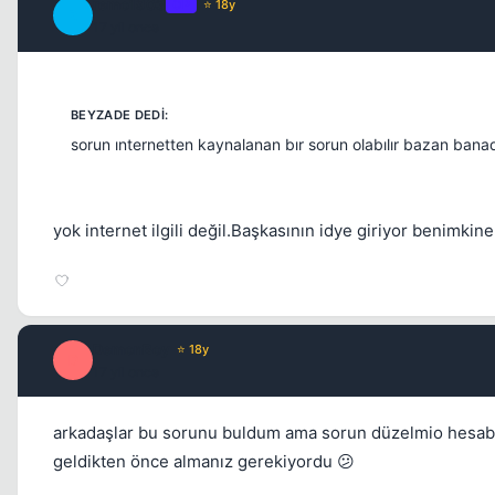
remo1903
OP
⭐ 18y
R
17 yil once
sorun ınternetten kaynalanan bır sorun olabılır bazan bana
yok internet ilgili değil.Başkasının idye giriyor benimkin
DemonBoy
⭐ 18y
D
17 yil once
arkadaşlar bu sorunu buldum ama sorun düzelmio hesabın
geldikten önce almanız gerekiyordu 😕