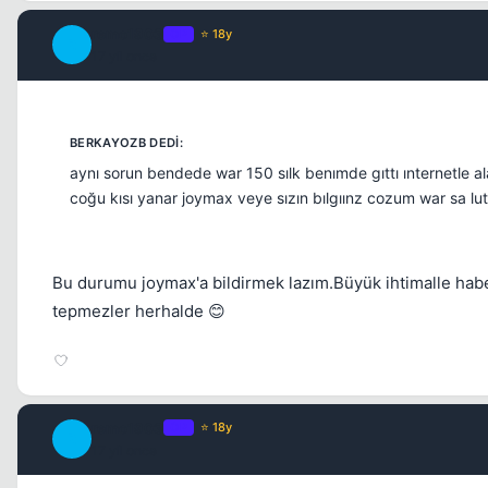
remo1903
OP
⭐ 18y
R
17 yil once
aynı sorun bendede war 150 sılk benımde gıttı ınternetle 
coğu kısı yanar joymax veye sızın bılgıınz cozum war sa lu
Bu durumu joymax'a bildirmek lazım.Büyük ihtimalle haber
tepmezler herhalde 😊
remo1903
OP
⭐ 18y
R
17 yil once