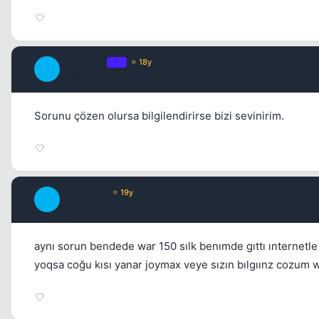
remo1903
OP
⭐ 18y
R
17 yil once
Sorunu çözen olursa bilgilendirirse bizi sevinirim.
berkayozb
⭐ 19y
B
17 yil once
aynı sorun bendede war 150 sılk benımde gıttı ınternetl
yoqsa coğu kısı yanar joymax veye sızın bılgıınz cozum w