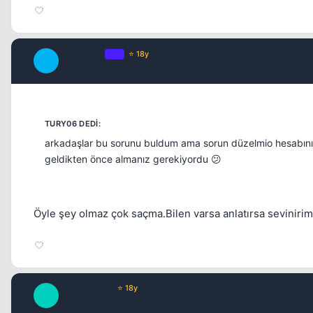
remo1903
OP
⭐ 18y
R
17 yil once
arkadaşlar bu sorunu buldum ama sorun düzelmio hesabınız
geldikten önce almanız gerekiyordu 😕
Öyle şey olmaz çok saçma.Bilen varsa anlatırsa sevinirim
Unreminical
⭐ 18y
U
17 yil once