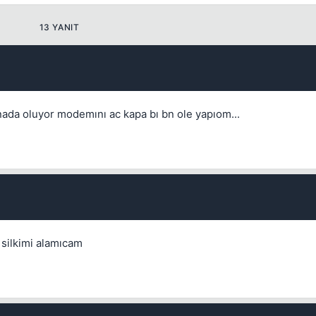
13 YANIT
nada oluyor modemını ac kapa bı bn ole yapıom...
Kapat
 silkimi alamıcam
Kapat