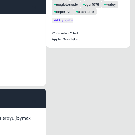
magictornado
ugur1975
Hurley
#4
deportivo
altanburak
+44 kişi daha
21
misafir
·
2
bot
Apple, Googlebot
#5
ı sroyu joymax