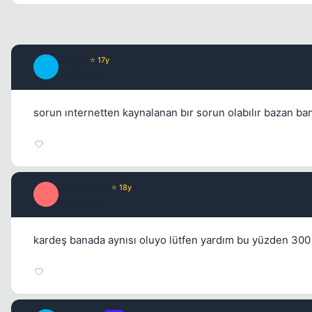
beyyz
⭐ 17y
B
17 yil once
sorun ınternetten kaynalanan bır sorun olabılır bazan ba
DemonBoy
⭐ 18y
D
17 yil once
kardeş banada aynısı oluyo lütfen yardım bu yüzden 300