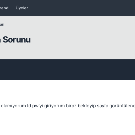
rend
Üyeler
Kapat
arı
n Sorunu
Kapat
n olamıyorum.Id pw'yi giriyorum biraz bekleyip sayfa görüntülen