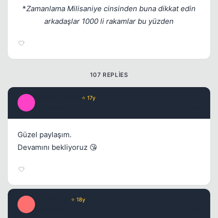
*
Zamanlama Milisaniye cinsinden buna dikkat edin
arkadaşlar 1000 li rakamlar bu yüzden
Kapat
107 REPLIES
ImmorTaLGoD
⭐ 17y
I
17 yil once
#2
Güzel paylaşım.
Devamını bekliyoruz 😘
Kapat
eLempTRa
⭐ 18y
E
17 yil once
#3