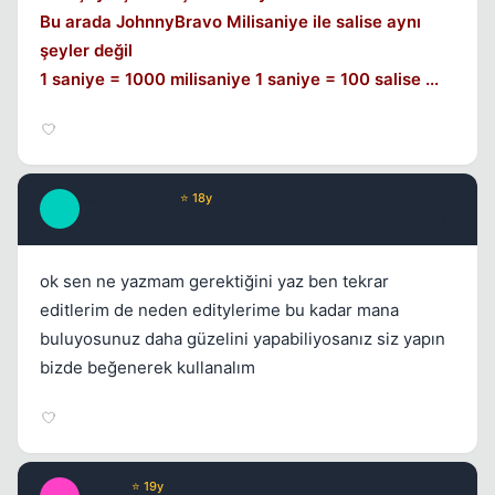
Bu arada JohnnyBravo Milisaniye ile salise aynı
şeyler değil
1 saniye = 1000 milisaniye 1 saniye = 100 salise ...
JohnnyBravo
⭐ 18y
J
17 yil once
#15
ok sen ne yazmam gerektiğini yaz ben tekrar
editlerim de neden editylerime bu kadar mana
buluyosunuz daha güzelini yapabiliyosanız siz yapın
bizde beğenerek kullanalım
Macro
⭐ 19y