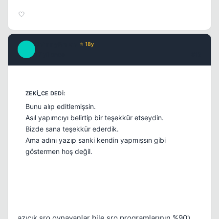
JohnnyBravo
⭐ 18y
J
17 yil once
#12
Bunu alıp editlemişsin.
Asıl yapımcıyı belirtip bir teşekkür etseydin.
Bizde sana teşekkür ederdik.
Ama adını yazıp sanki kendin yapmışsın gibi
göstermen hoş değil.
azıcık sro oynayanlar bile sro programlarının %90'ı