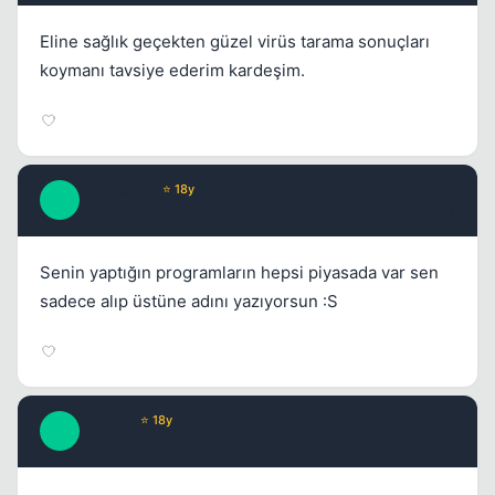
Eline sağlık geçekten güzel virüs tarama sonuçları
koymanı tavsiye ederim kardeşim.
Sehnsucht
⭐ 18y
S
17 yil once
#4
Kapat
Senin yaptığın programların hepsi piyasada var sen
sadece alıp üstüne adını yazıyorsun :S
matilda
⭐ 18y
M
Kapat
17 yil once
#5