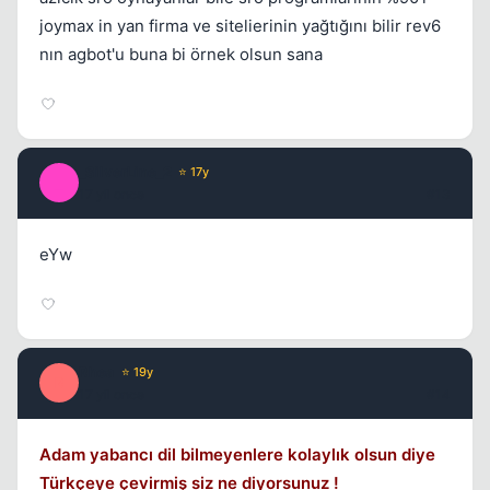
joymax in yan firma ve sitelierinin yağtığını bilir rev6
nın agbot'u buna bi örnek olsun sana
_SilverLine_2
⭐ 17y
_
17 yil once
#13
eYw
Rhea
⭐ 19y
R
17 yil once
#14
Adam yabancı dil bilmeyenlere kolaylık olsun diye
Türkçeye çevirmiş siz ne diyorsunuz !