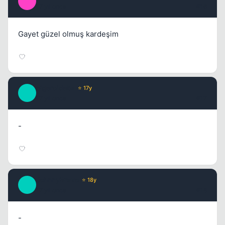
M
17 yil once
#16
Gayet güzel olmuş kardeşim
cigercideba
⭐ 17y
C
17 yil once
#17
-
JohnnyBravo
⭐ 18y
J
17 yil once
#18
-