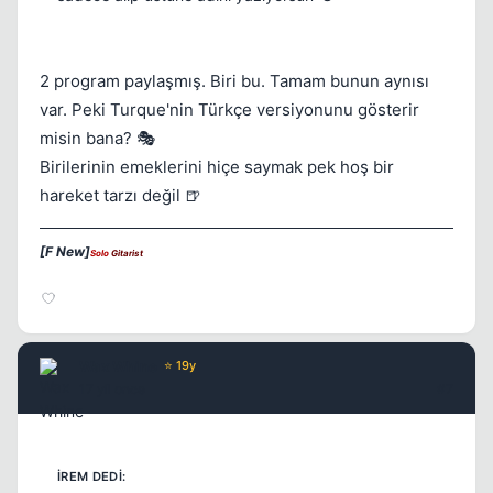
2 program paylaşmış. Biri bu. Tamam bunun aynısı
Kapat
var. Peki Turque'nin Türkçe versiyonunu gösterir
misin bana? 🎭
Birilerinin emeklerini hiçe saymak pek hoş bir
hareket tarzı değil 🍺
[F New]
Solo
Gitarist
Kapat
Wax Whine
⭐ 19y
17 yil once
#7