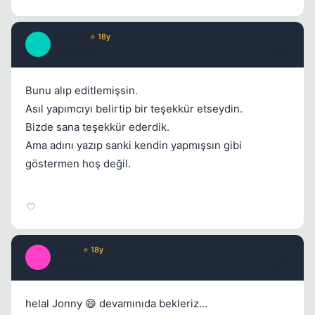
zeki_ce
⭐ 18y
Z
17 yil once
#10
Bunu alıp editlemişsin.
Asıl yapımcıyı belirtip bir teşekkür etseydin.
Bizde sana teşekkür ederdik.
Ama adını yazıp sanki kendin yapmışsın gibi
göstermen hoş değil.
exotic
⭐ 18y
E
17 yil once
#11
helal Jonny 😄 devamınıda bekleriz...