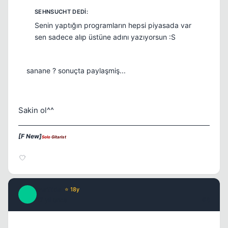
Senin yaptığın programların hepsi piyasada var
sen sadece alıp üstüne adını yazıyorsun :S
sanane ? sonuçta paylaşmiş...
Sakin ol^^
[F New]
Solo
Gitarist
matilda
⭐ 18y
M
17 yil once
#8