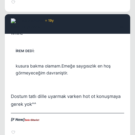
Wax Whine
⭐ 19y
17 yil once
#9
kusura bakma olamam.Emeğe saygısızlık en hoş
görmeyeceğim davraniştir.
Dostum tatlı dille uyarmak varken hot ot konuşmaya
gerek yok^^
[F New]
Solo
Gitarist