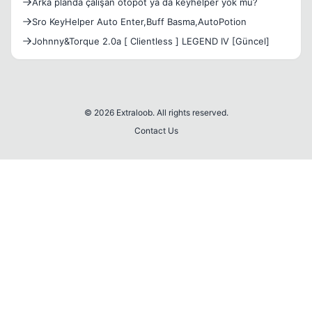
Arka planda çalışan otopot ya da keyhelper yok mu?
Sro KeyHelper Auto Enter,Buff Basma,AutoPotion
Johnny&Torque 2.0a [ Clientless ] LEGEND IV [Güncel]
© 2026 Extraloob. All rights reserved.
Contact Us