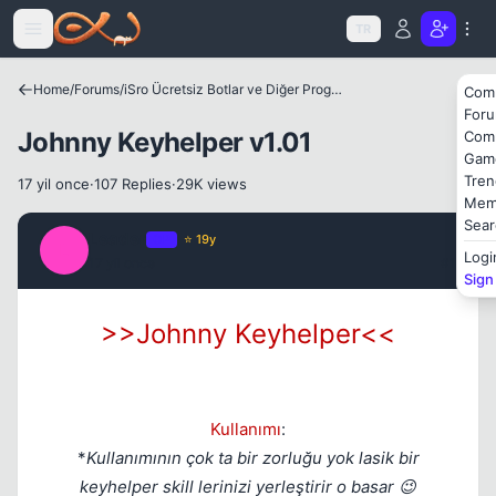
Icerige atla
TR
Home
/
Forums
/
iSro Ücretsiz Botlar ve Diğer Programlar
Com
For
Johnny Keyhelper v1.01
Com
Gam
Tren
17 yil once
·
107 Replies
·
29K views
Mem
Sear
Leader
OP
⭐ 19y
L
Logi
17 yil once
#1
Sign
>>Johnny Keyhelper<<
Kapat
Kullanımı
:
*
Kullanımının çok ta bir zorluğu yok lasik bir
keyhelper skill lerinizi yerleştirir o basar 😉