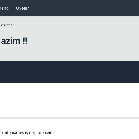
rend
Üyeler
Scriptler
azim !!
Yanıt yazmak için giriş yapın.