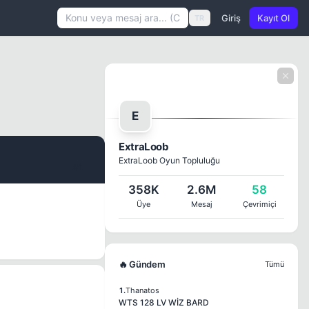
Giriş
Kayıt Ol
TR
E
ExtraLoob
ExtraLoob Oyun Topluluğu
#1
358K
2.6M
58
Üye
Mesaj
Çevrimiçi
🔥 Gündem
Tümü
1.
Thanatos
WTS 128 LV WİZ BARD