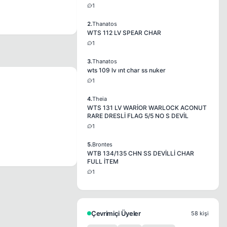
1
2.
Thanatos
WTS 112 LV SPEAR CHAR
1
3.
Thanatos
wts 109 lv ınt char ss nuker
1
4.
Theia
WTS 131 LV WARİOR WARLOCK ACONUT
RARE DRESLİ FLAG 5/5 NO S DEVİL
1
5.
Brontes
WTB 134/135 CHN SS DEVİLLİ CHAR
FULL İTEM
1
Çevrimiçi Üyeler
58 kişi