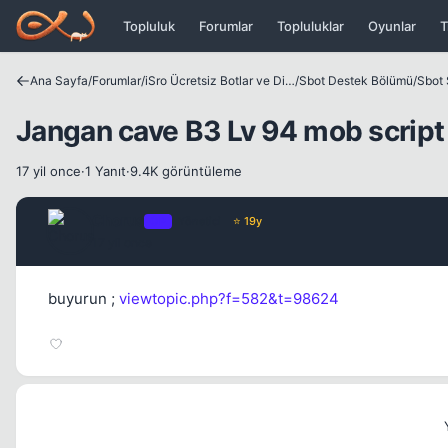
Icerige atla
Topluluk
Forumlar
Topluluklar
Oyunlar
T
Ana Sayfa
/
Forumlar
/
iSro Ücretsiz Botlar ve Diğer Programlar
/
Sbot Destek Bölümü
/
Sbot 
Jangan cave B3 Lv 94 mob script 
17 yil once
·
1 Yanıt
·
9.4K görüntüleme
Chorus
OP
Yönetici
⭐ 19y
17 yil once
buyurun ;
viewtopic.php?f=582&t=98624