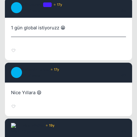
Minotoche
OP
⭐ 17y
M
17 yil once
#6
1 gün global istiyoruzz 😁
SatanicTurtle
⭐ 17y
S
17 yil once
#7
Nice Yıllara 😄
Wax Whine
⭐ 19y
17 yil once
#8