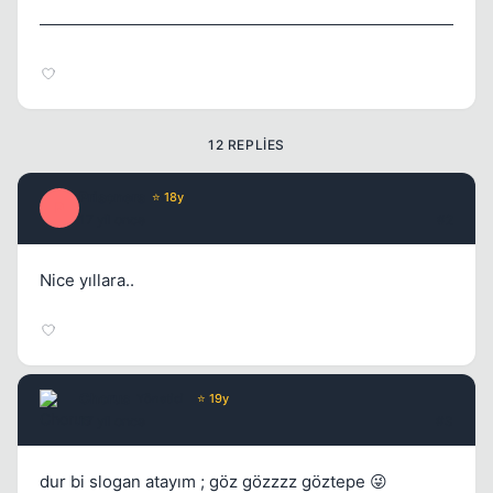
Kapat
12 REPLIES
Prisoners
⭐ 18y
P
17 yil once
#2
Nice yıllara..
Chorus
Yönetici
⭐ 19y
17 yil once
#3
dur bi slogan atayım ; göz gözzzz göztepe 😜