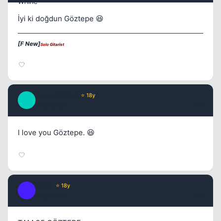
İyi ki doğdun Göztepe 😆
[F New]
Solo
Gitarist
AnatoliaFire1
⭐ 18y
A
17 yil once
#9
I love you Göztepe. 😆
MARi
⭐ 18y
M
17 yil once
#10