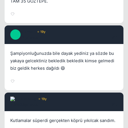
TAM 35 GÖZTEPE.
sLaYeR_
⭐ 19y
S
17 yil once
#11
Şampiyonluğunuzda bile dayak yediniz ya sözde bu
yakaya gelcektiniz bekledik bekledik kimse gelmedi
biz geldik herkes dağıldı 😄
stalebug
⭐ 19y
17 yil once
#12
Kutlamalar süperdi gerçekten köprü yıkılcak sandım.