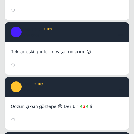
Fre3sTyLe
⭐ 18y
F
17 yil once
#4
Tekrar eski günlerini yaşar umarım. 😜
Prada
⭐ 19y
P
17 yil once
#5
Gözün çıksın göztepe 😜 Der bir
K
S
K
li