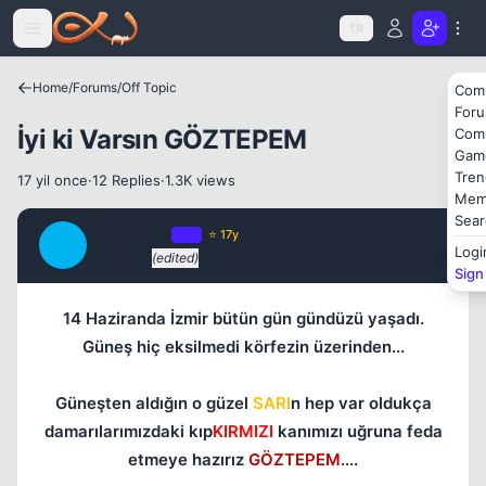
Icerige atla
TR
Home
/
Forums
/
Off Topic
Com
For
İyi ki Varsın GÖZTEPEM
Com
Gam
Tren
17 yil once
·
12 Replies
·
1.3K views
Kapat
Mem
Sear
Minotoche
OP
⭐ 17y
M
Logi
17 yil once
(edited)
#1
Sign
14 Haziranda İzmir bütün gün gündüzü yaşadı.
Güneş hiç eksilmedi körfezin üzerinden...
Kapat
Güneşten aldığın o güzel
SARI
n hep var oldukça
damarılarımızdaki kıp
KIRMIZI
kanımızı uğruna feda
etmeye hazırız
GÖZTEPEM
....