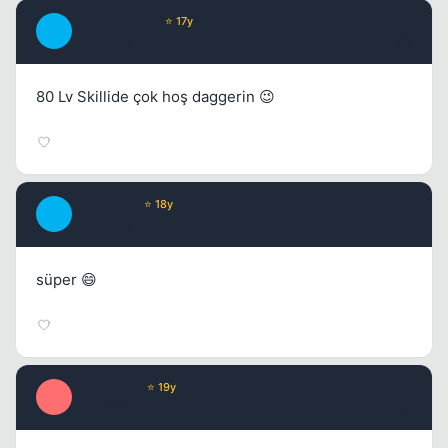
SatanicTurtle
⭐ 17y
S
17 yil once
#2
80 Lv Skillide çok hoş daggerin 😉
BurdurLee
⭐ 18y
B
17 yil once
#3
süper 😄
Misproject
⭐ 19y
M
17 yil once
#4