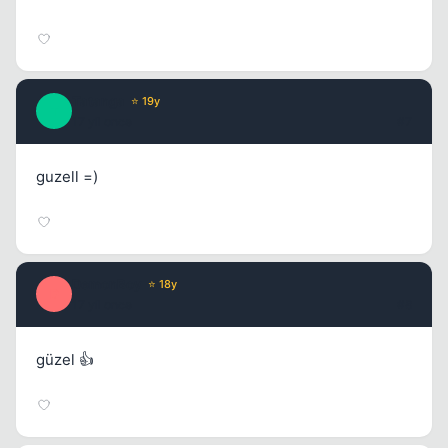
Tatanga
⭐ 19y
T
17 yil once
#7
guzell =)
DemonBoy
⭐ 18y
D
17 yil once
#8
güzel 👍