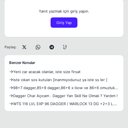
Yanıt yazmak için giriş yapın.
Giriş Yap
Paylaş:
Benzer Konular
Yeni car acacak olanlar, iste size firsat
iste cıkan sos kutuları [inanmıyodunuz ya iste ss ler ]
98+7 dagger,85+9 dagger,86+6 x-bow ve 86+6 omuzluk
gell =))
Dagger Char Açıcam . Dagger Yan Skill Ne Olmalı ? Yardım !
WTS 116 LVL EXP 96 DAGGER / WARLOCK 13 DG +2+3 L.A
SET 13 DG ACC 13 DG +7 DAGGER