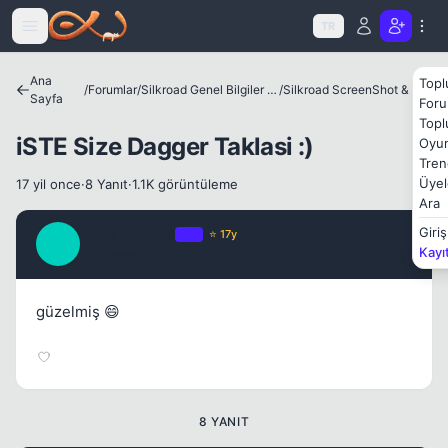
Icerige atla
TR
Kapat
Ana
Topl
/
Forumlar
/
Silkroad Genel Bilgiler ve Update Bilgileri
/
Silkroad ScreenShot & Video
Sayfa
Foru
Topl
iSTE Size Dagger Taklasi :)
Oyun
Tren
Üyel
17 yil once
·
8 Yanıt
·
1.1K görüntüleme
Ara
MMe_Nobles
Giriş
OP
⭐ 17y
M
Kayı
Kapat
17 yil once
#1
güzelmiş 😄
8 YANIT
Kapat