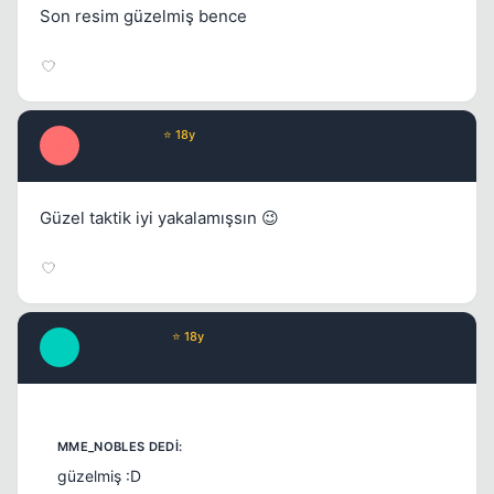
Son resim güzelmiş bence
SiNoPLeEe
⭐ 18y
S
17 yil once
#5
Güzel taktik iyi yakalamışsın 😉
_MaGiCiNe_
⭐ 18y
_
17 yil once
#6
güzelmiş :D