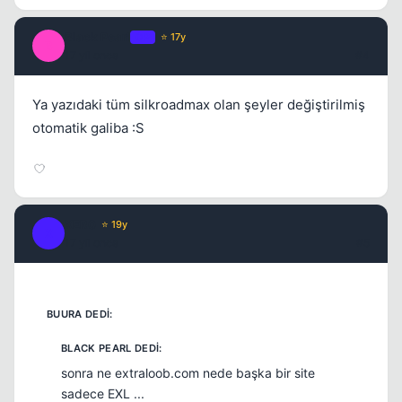
Black Pearl
OP
⭐ 17y
B
17 yil once
#4
Ya yazıdaki tüm silkroadmax olan şeyler değiştirilmiş
otomatik galiba :S
Kapat
XER0
⭐ 19y
X
17 yil once
#5
sonra ne extraloob.com nede başka bir site
sadece EXL ...