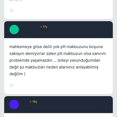
DreaMakeR
⭐ 17y
D
17 yil once
#12
mahkemeye gitse delili yok ptt makbuzunu boşuna
saklayın demiyorlar zaten ptt makbuzun olsa sanırım
problemde yaşamazdın ... (siteyi savunduğumdan
değil şu makbuzları neden atarsınız anlayabilmiş
değilim )
XER0
⭐ 19y
X
17 yil once
#13