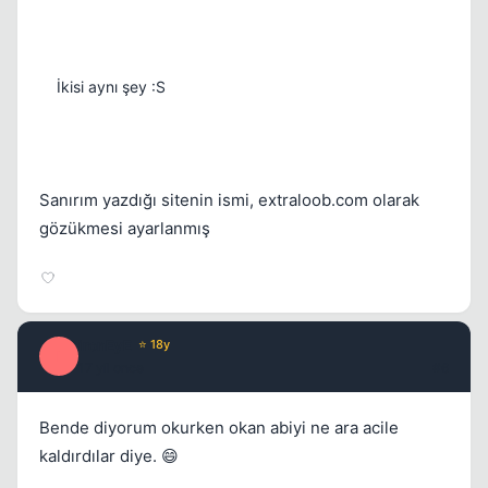
Kapat
İkisi aynı şey :S
Sanırım yazdığı sitenin ismi, extraloob.com olarak
gözükmesi ayarlanmış
ironEyE
⭐ 18y
I
17 yil once
#6
Bende diyorum okurken okan abiyi ne ara acile
kaldırdılar diye. 😄