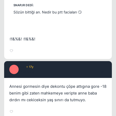
Sözün bittiği an. Nedir bu ptt faciaları 🙄
:!!&%&! :!!&%&!
Exa
⭐ 17y
E
17 yil once
#17
Annesi gormesin diye dekontu çöpe attıgına gore -18
benim gibi zaten mahkemeye veripte anne baba
dırdırı mı cekiceksin yaş sınırı da tutmuyo.