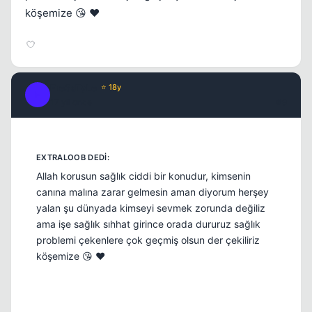
köşemize 😘 ❤️
Fre3sTyLe
⭐ 18y
F
17 yil once
#9
Allah korusun sağlık ciddi bir konudur, kimsenin
canına malına zarar gelmesin aman diyorum herşey
yalan şu dünyada kimseyi sevmek zorunda değiliz
ama işe sağlık sıhhat girince orada dururuz sağlık
problemi çekenlere çok geçmiş olsun der çekiliriz
köşemize 😘 ❤️