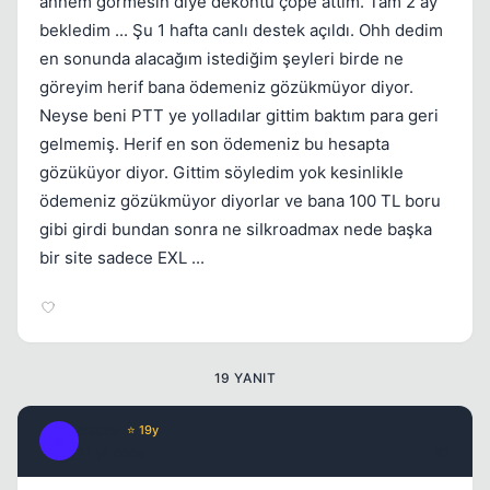
annem görmesin diye dekontu çöpe attım. Tam 2 ay
bekledim ... Şu 1 hafta canlı destek açıldı. Ohh dedim
Kapat
en sonunda alacağım istediğim şeyleri birde ne
göreyim herif bana ödemeniz gözükmüyor diyor.
Neyse beni PTT ye yolladılar gittim baktım para geri
gelmemiş. Herif en son ödemeniz bu hesapta
gözüküyor diyor. Gittim söyledim yok kesinlikle
ödemeniz gözükmüyor diyorlar ve bana 100 TL boru
gibi girdi bundan sonra ne siIkroadmax nede başka
Kapat
bir site sadece EXL ...
19 YANIT
Buura
⭐ 19y
B
17 yil once
#2