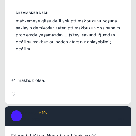
mahkemeye gitse delili yok ptt makbuzunu boşuna
saklayın demiyorlar zaten ptt makbuzun olsa sanırım
problemde yaşamazdın ... (siteyi savunduğumdan
değil şu makbuzları neden atarsınız anlayabilmiş
değilim )
+1 makbuz olsa...
Romeo.
⭐ 19y
R
17 yil once
#14
Sözün bittiği an. Nedir bu ptt faciaları 🙄