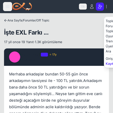
Icerige atla
TR
Kapat
Ana Sayfa
/
Forumlar
/
Off Topic
Topl
Foru
İşte EXL Farkı ...
Topl
Oyun
Tren
17 yil once
·
19 Yanıt
·
1.3K görüntüleme
Üyel
Ara
Black Pearl
OP
⭐ 17y
B
Giriş
17 yil once
#1
Kayı
Merhaba arkadaşlar bundan 50-55 gün önce
arkadaşımın tavsiyesi ile - 100 TL yatırdık.Arkadaşım
bana daha önce 50 TL yatırdığını ve bir sorun
yaşamadığını söylemişti... Neyse tam gittim eve canlı
desteği açacağım birde ne göreyim duyurular
bölümünde adminin acile kaldırıldığı yazıyor. Bende