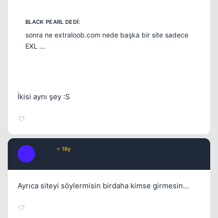
Kapat
sonra ne extraloob.com nede başka bir site sadece
EXL ...
İkisi aynı şey :S
Buura
⭐ 19y
B
17 yil once
#3
Kapat
Ayrıca siteyi söylermisin birdaha kimse girmesin...