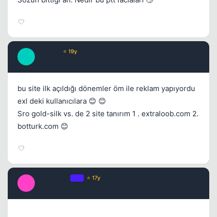
EmmaW
⭐ 19y
E
17 yil once
#15
bu site ilk açıldığı dönemler öm ile reklam yapıyordu
exl deki kullanıcılara 😊 😊
Sro gold-silk vs. de 2 site tanırım 1 . extraloob.com 2.
botturk.com 😊
Black Pearl
OP
⭐ 17y
B
17 yil once
#16