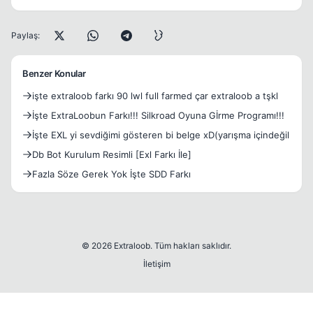
Paylaş:
Benzer Konular
işte extraloob farkı 90 lwl full farmed çar extraloob a tşkl
İşte ExtraLoobun Farkı!!! Silkroad Oyuna Gİrme Programı!!!
İşte EXL yi sevdiğimi gösteren bi belge xD(yarışma içindeğil
Db Bot Kurulum Resimli [Exl Farkı İle]
Fazla Söze Gerek Yok İşte SDD Farkı
© 2026 Extraloob. Tüm hakları saklıdır.
İletişim