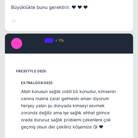
Büyüklükte bunu gerektirir. ❤️ ❤️ ❤️
Black Pearl
OP
⭐ 17y
B
17 yil once
#10
Allah korusun sağlık ciddi bir konudur, kimsenin
canına malına zarar gelmesin aman diyorum
herşey yalan şu dünyada kimseyi sevmek
zorunda değiliz ama işe sağlık sıhhat girince
orada dururuz sağlık problemi çekenlere çok
geçmiş olsun der çekiliriz köşemize 😘 ❤️