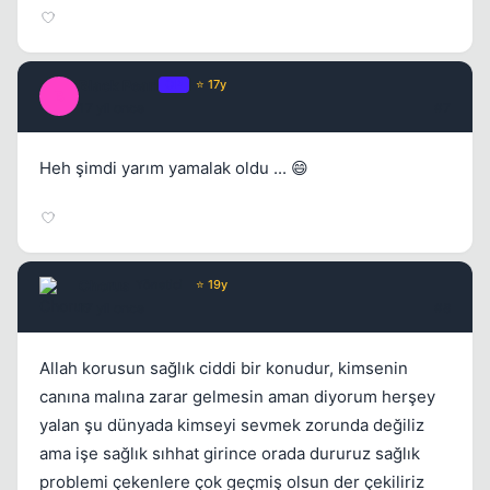
Kapat
Black Pearl
OP
⭐ 17y
B
17 yil once
#7
Heh şimdi yarım yamalak oldu ... 😄
Chorus
Yönetici
⭐ 19y
17 yil once
#8
Allah korusun sağlık ciddi bir konudur, kimsenin
canına malına zarar gelmesin aman diyorum herşey
yalan şu dünyada kimseyi sevmek zorunda değiliz
ama işe sağlık sıhhat girince orada dururuz sağlık
problemi çekenlere çok geçmiş olsun der çekiliriz