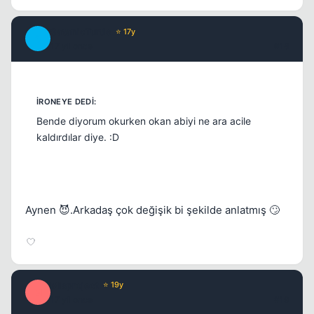
SatanicTurtle
⭐ 17y
S
17 yil once
#18
Bende diyorum okurken okan abiyi ne ara acile
kaldırdılar diye. :D
Aynen 😈.Arkadaş çok değişik bi şekilde anlatmış 🙄
Misproject
⭐ 19y
M
17 yil once
#19