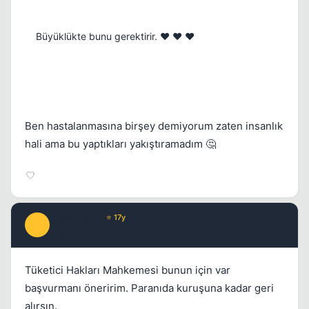
Büyüklükte bunu gerektirir. ❤️ ❤️ ❤️
Ben hastalanmasına birşey demiyorum zaten insanlık
hali ama bu yaptıkları yakıştıramadım 🤔
Titanyum-X
⭐ 17y
T
17 yil once
#11
Tüketici Hakları Mahkemesi bunun için var
başvurmanı öneririm. Paranıda kuruşuna kadar geri
alırsın.