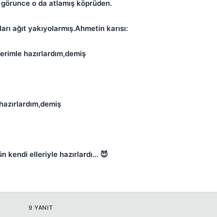
 görunce o da atlamış köprüden.
rı ağıt yakıyolarmış.Ahmetin karısı:
lerimle hazırlardım,demiş
Kapat
 hazırlardım,demiş
 kendi elleriyle hazırlardı... 😈
Kapat
9 YANIT