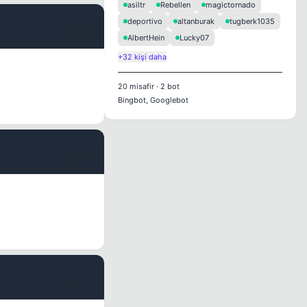
asiltr
Rebellen
magictornado
deportivo
altanburak
tugberk1035
#2
AlbertHein
Lucky07
+32 kişi daha
20
misafir
·
2
bot
Bingbot, Googlebot
#3
#4