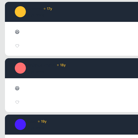
Larxene
⭐ 17y
L
17 yil once
😆
Optimus Prime
⭐ 18y
O
17 yil once
😆
Kobe
⭐ 19y
K
17 yil once