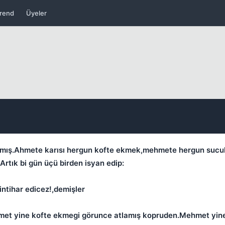
rend
Üyeler
Kapat
Kapat
rmış.Ahmete karısı hergun kofte ekmek,mehmete hergun suc
rtık bi gün üçü birden isyan edip:
intihar edicez!,demişler
hmet yine kofte ekmegi görunce atlamış kopruden.Mehmet yi
Kapat