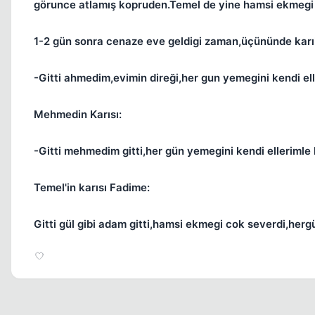
görunce atlamış kopruden.Temel de yine hamsi ekmegi
1-2 gün sonra cenaze eve geldigi zaman,üçününde karıla
-Gitti ahmedim,evimin direği,her gun yemegini kendi el
Mehmedin Karısı:
-Gitti mehmedim gitti,her gün yemegini kendi ellerimle
Temel'in karısı Fadime:
Gitti gül gibi adam gitti,hamsi ekmegi cok severdi,hergün