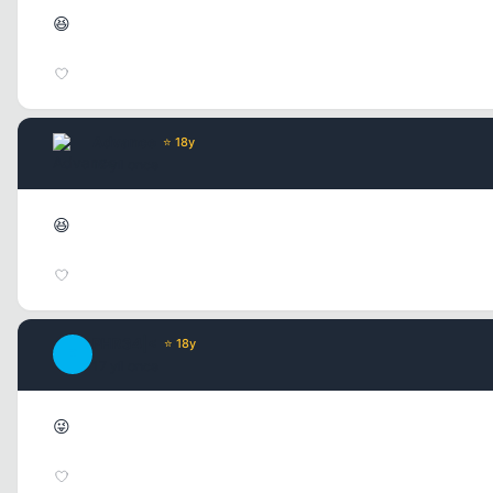
😆
Advance
⭐ 18y
17 yil once
😆
PHR34|<
⭐ 18y
P
17 yil once
😜