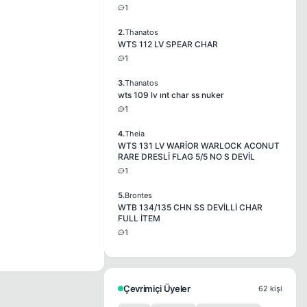
1
2.
Thanatos
WTS 112 LV SPEAR CHAR
1
3.
Thanatos
wts 109 lv ınt char ss nuker
1
4.
Theia
WTS 131 LV WARİOR WARLOCK ACONUT
RARE DRESLİ FLAG 5/5 NO S DEVİL
1
5.
Brontes
WTB 134/135 CHN SS DEVİLLİ CHAR
FULL İTEM
1
Çevrimiçi Üyeler
62 kişi