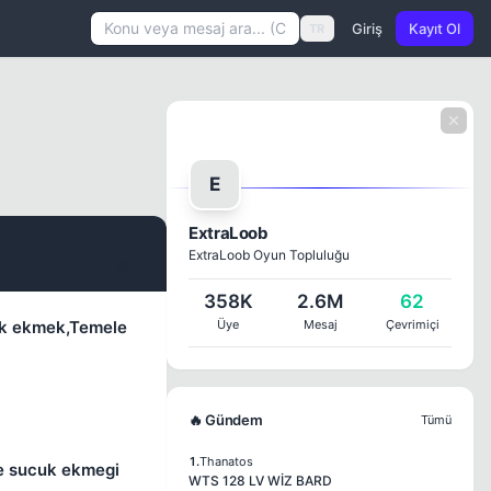
Giriş
Kayıt Ol
TR
E
ExtraLoob
ExtraLoob Oyun Topluluğu
#1
358K
2.6M
62
uk ekmek,Temele
Üye
Mesaj
Çevrimiçi
🔥 Gündem
Tümü
1.
Thanatos
ne sucuk ekmegi
WTS 128 LV WİZ BARD