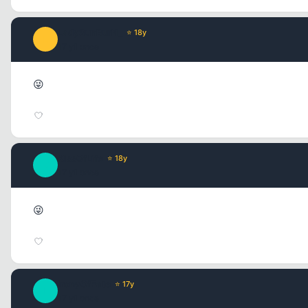
LadySunBurN_
⭐ 18y
L
17 yil once
😜
KissOfLife
⭐ 18y
K
17 yil once
😜
IronyOfFate
⭐ 17y
I
17 yil once