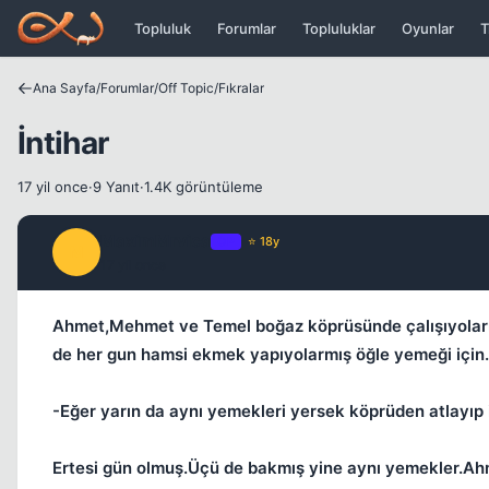
Icerige atla
Topluluk
Forumlar
Topluluklar
Oyunlar
T
Ana Sayfa
/
Forumlar
/
Off Topic
/
Fıkralar
İntihar
17 yil once
·
9 Yanıt
·
1.4K görüntüleme
MaximMrvica
OP
⭐ 18y
M
17 yil once
Ahmet,Mehmet ve Temel boğaz köprüsünde çalışıyola
de her gun hamsi ekmek yapıyolarmış öğle yemeği için.A
-Eğer yarın da aynı yemekleri yersek köprüden atlayıp 
Ertesi gün olmuş.Üçü de bakmış yine aynı yemekler.A