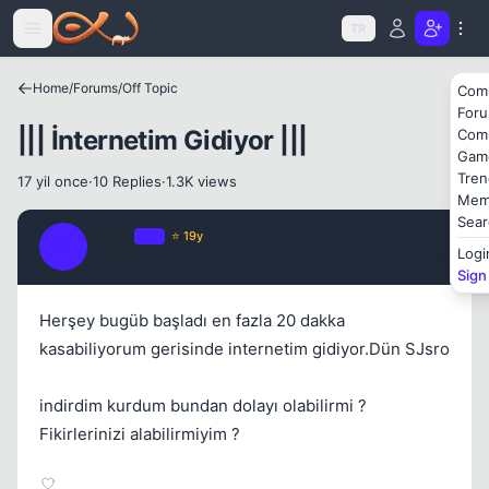
Icerige atla
TR
Home
/
Forums
/
Off Topic
Com
For
||| İnternetim Gidiyor |||
Com
Gam
Tren
17 yil once
·
10 Replies
·
1.3K views
Mem
Kapat
Sear
Buura
OP
⭐ 19y
B
Logi
17 yil once
#1
Sign
Herşey bugüb başladı en fazla 20 dakka
kasabiliyorum gerisinde internetim gidiyor.Dün SJsro
indirdim kurdum bundan dolayı olabilirmi ?
Fikirlerinizi alabilirmiyim ?