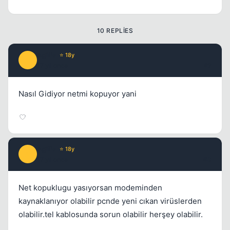
10 REPLIES
Agilla
⭐ 18y
A
17 yil once
#2
Kapat
Nasıl Gidiyor netmi kopuyor yani
Agilla
⭐ 18y
A
17 yil once
#3
Net kopuklugu yasıyorsan modeminden
kaynaklanıyor olabilir pcnde yeni cıkan virüslerden
olabilir.tel kablosunda sorun olabilir herşey olabilir.
Kapat