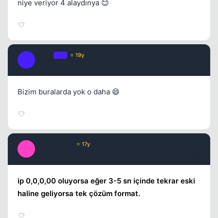
niye veriyor 4 alaydınya 😊
Buura
OP
⭐ 19y
B
17 yil once
#7
Bizim buralarda yok o daha 😄
Lampard_08
⭐ 17y
L
17 yil once
#8
ip 0,0,0,00 oluyorsa eğer 3-5 sn içinde tekrar eski
haline geliyorsa tek çözüm format.