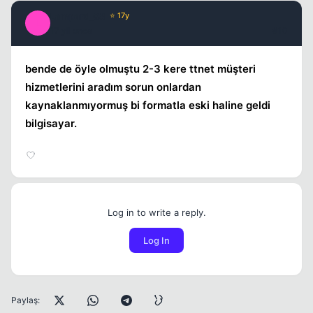
Lampard_08
⭐ 17y
L
17 yil once
#10
bende de öyle olmuştu 2-3 kere ttnet müşteri
hizmetlerini aradım sorun onlardan
kaynaklanmıyormuş bi formatla eski haline geldi
bilgisayar.
Log in to write a reply.
Log In
Paylaş: