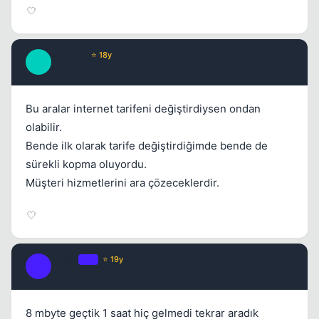
zeki_ce
⭐ 18y
Z
17 yil once
#4
Bu aralar internet tarifeni değiştirdiysen ondan
olabilir.
Bende ilk olarak tarife değiştirdiğimde bende de
sürekli kopma oluyordu.
Müşteri hizmetlerini ara çözeceklerdir.
Buura
OP
⭐ 19y
B
17 yil once
#5
8 mbyte geçtik 1 saat hiç gelmedi tekrar aradık