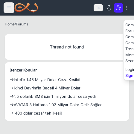
Icerige atla
TR
Home
/
Forums
Com
For
Com
Gam
Thread not found
Tren
Mem
Sear
Logi
Benzer Konular
Sign
Intel'e 1.45 Milyar Dolar Ceza Kesildi
İkinci Devrim'in Bedeli 4 Milyar Dolar!
1.5 dolarlık SMS için 1 milyon dolar ceza yedi
AVATAR 3 Haftada 1.02 Milyar Dolar Gelir Sağladı.
"400 dolar ceza" tehlikesi!