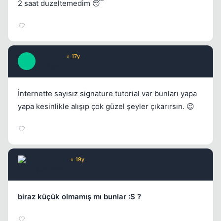
2 saat duzeltemedim 😴
Paradise
⭐ 17y
P
17 yil once
#6
İnternette sayısız signature tutorial var bunları yapa
yapa kesinlikle alışıp çok güzel şeyler çıkarırsın. 😉
TheMyth_
⭐ 19y
17 yil once
#7
biraz küçük olmamış mı bunlar :S ?