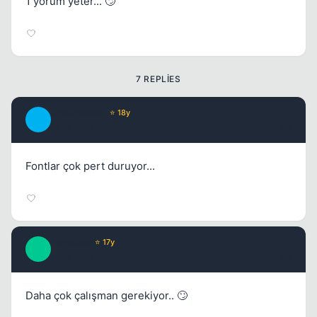
1 yorum yeter... 🙄
7 REPLIES
JawBreaker
⭐ 18y
J
Kapat
17 yil once
#2
Fontlar çok pert duruyor...
Paradise
⭐ 17y
P
17 yil once
#3
Daha çok çalışman gerekiyor.. 🙄