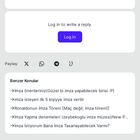
Log in to write a reply.
Log In
Paylaş:
Benzer Konular
İmza önerileriniz(Güzel bi imza yapabilecek birisi :P)
imza isteyen ilk 5 kişiyye imza verilir
Ronaldonun İmza Töreni [Maç değil, imza töreni!]
İmza Yapma denemeleri (zeybekoglu imza müzesi)New PS
ci
İmza İstiyorum Bana İmza Tasarlayabilecek Varmı?