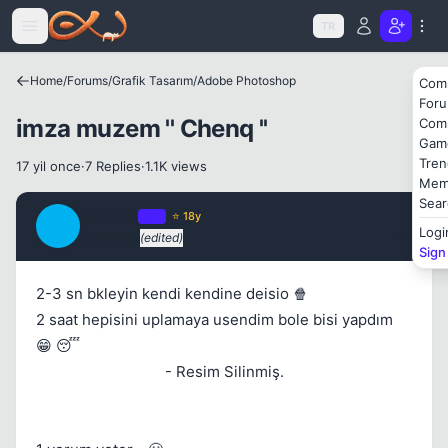
Icerige atla
TR
Home
/
Forums
/
Grafik Tasarım
/
Adobe Photoshop
Com
For
imza muzem '' Chenq ''
Com
Gam
Tren
17 yil once
·
7 Replies
·
1.1K views
Mem
Sear
Anthem
OP
⭐ 18y
A
Kapat
Logi
17 yil once
(edited)
#1
Sign
2-3 sn bkleyin kendi kendine deisio 🍿
2 saat hepisini uplamaya usendim bole bisi yapdım
😁 😴
- Resim Silinmiş.
Kapat