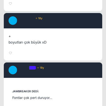
SnowFlake
⭐ 18y
S
17 yil once
#4
+
boyutları çok büyük xD
Anthem
OP
⭐ 18y
A
17 yil once
#5
Fontlar çok pert duruyor...