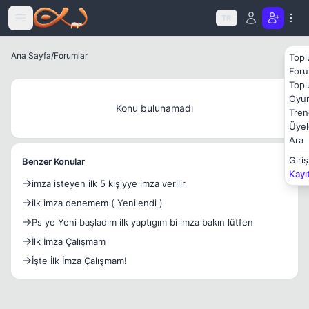
Icerige atla
TR
Ana Sayfa
/
Forumlar
Topl
Foru
Topl
Oyun
Konu bulunamadı
Tren
Üyel
Ara
Giriş
Benzer Konular
Kayı
imza isteyen ilk 5 kişiyye imza verilir
ilk imza denemem ( Yenilendi )
Ps ye Yeni başladım ilk yaptıgım bi imza bakın lütfen
İlk İmza Çalışmam
İşte İlk İmza Çalışmam!