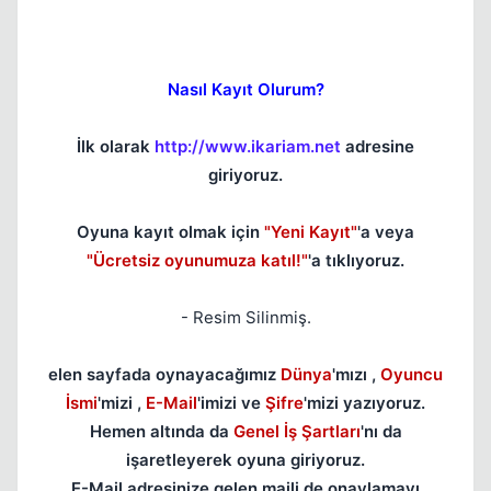
Nasıl Kayıt Olurum?
İlk olarak
http://www.ikariam.net
adresine
giriyoruz.
Oyuna kayıt olmak için
"Yeni Kayıt"
'a veya
"Ücretsiz oyunumuza katıl!"
'a tıklıyoruz.
- Resim Silinmiş.
elen sayfada oynayacağımız
Dünya
'mızı ,
Oyuncu
İsmi
'mizi ,
E-Mail
'imizi ve
Şifre
'mizi yazıyoruz.
Hemen altında da
Genel İş Şartları
'nı da
işaretleyerek oyuna giriyoruz.
E-Mail adresinize gelen maili de onaylamayı