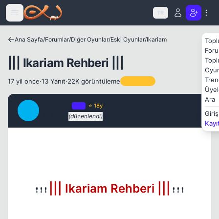
Icerige atla
TR
Ana Sayfa
/
Forumlar
/
Diğer Oyunlar
/
Eski Oyunlar
/
Ikariam
Topl
Foru
||| Ikariam Rehberi |||
Topl
Oyun
Tren
17 yil once
·
13 Yanıt
·
22K görüntüleme
Sabitlenen
Üyel
Ara
TwiLighT
OP
⭐ 18y
T
Giriş
17 yil once
(düzenlendi)
#1
Kayı
||| Ikariam Rehberi |||
❗ ❗ ❗
❗ ❗ ❗