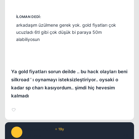
arkadaşım üzülmene gerek yok. gold fiyatları çok
ucuzladı 6tl gibi çok düşük bi paraya 50m
alabiliyosun
Ya gold fiyatları sorun deilde .. bu hack olayları beni
silkroad ' ı oynamayı isteksizleştiriyor.. oysaki o
kadar sp charı kasıyordum.. şimdi hiç hevesim
kalmadı
compassionate
⭐ 19y
C
17 yil once
#9