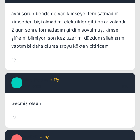
aynı sorun bende de var. kimseye item satmadım
kimseden bişi almadım. elektrikler gitti pc arızalandı
2 gün sonra formatladım girdim soyulmuş. kimse
şifremi bilmiyor. son kez üzerimi düzdüm silahlarımı
yaptım bi daha olursa sroyu kökten bitiricem
MMe_Nobles
⭐ 17y
M
17 yil once
#10
Geçmiş olsun
ironEyE
⭐ 18y