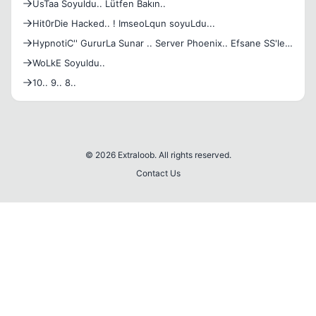
UsTaa Soyuldu.. Lütfen Bakın..
Hit0rDie Hacked.. ! ImseoLqun soyuLdu...
HypnotiC'' GururLa Sunar .. Server Phoenix.. Efsane SS'ler
:
WoLkE Soyuldu..
10.. 9.. 8..
© 2026 Extraloob. All rights reserved.
Contact Us