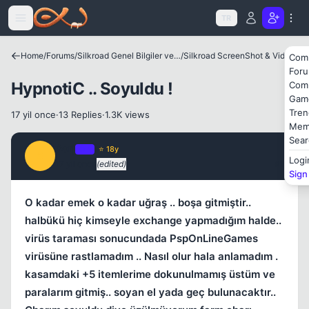
Icerige atla
TR
Kapat
Home
/
Forums
/
Silkroad Genel Bilgiler ve Update Bilgileri
/
Silkroad ScreenShot & Video
Com
For
HypnotiC .. Soyuldu !
Com
Gam
Tren
17 yil once
·
13 Replies
·
1.3K views
Mem
Sear
Serj
OP
⭐ 18y
S
Logi
17 yil once
(edited)
#1
Sign
O kadar emek o kadar uğraş .. boşa gitmiştir..
halbükü hiç kimseyle exchange yapmadığım halde..
Kapat
virüs taraması sonucundada PspOnLineGames
virüsüne rastlamadım .. Nasıl olur hala anlamadım .
kasamdaki +5 itemlerime dokunulmamış üstüm ve
paralarım gitmiş.. soyan el yada geç bulunacaktır..