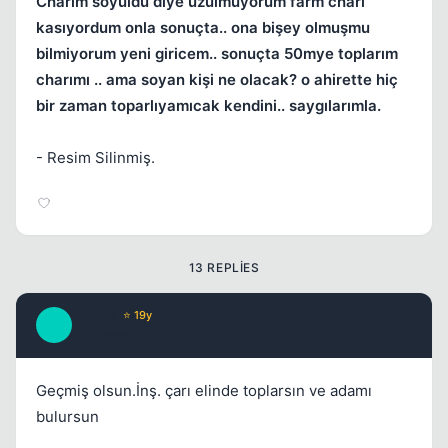
Charım soyuldu diye üzülmüyorum farm charı
kasıyordum onla sonuçta.. ona bişey olmuşmu
bilmiyorum yeni giricem.. sonuçta 50mye toplarım
Kapat
charımı .. ama soyan kişi ne olacak? o ahirette hiç
bir zaman toparlıyamıcak kendini.. saygılarımla.
- Resim Silinmiş.
13 REPLIES
Kapat
Mirage
⭐ 19y
M
17 yil once
#2
Geçmiş olsun.İnş. çarı elinde toplarsın ve adamı
bulursun