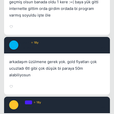
geçmiş olsun banada oldu 1 kere :=( baya yük gitti
internette gittim orda girdim ordada bi program
varmış soyuldu işte öle
iloman
⭐ 18y
I
17 yil once
#7
arkadaşım üzülmene gerek yok. gold fiyatları çok
ucuzladı 6tl gibi çok düşük bi paraya 50m
alabiliyosun
Serj
OP
⭐ 18y
S
17 yil once
#8