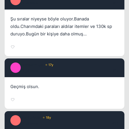
I
17 yil once
#11
Şu sıralar niyeyse böyle oluyor.Banada
oldu.Charımdaki paraları aldılar itemler ve 130k sp
duruyo.Bugün bir kişiye daha olmuş...
Lampard_08
⭐ 17y
L
17 yil once
#12
Geçmiş olsun.
WariorSUN
⭐ 18y
W
17 yil once
#13