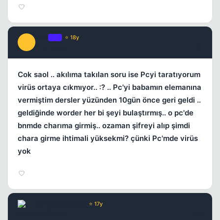
Kapat
Serj
OP
⭐ 18y
S
17 yil once
#3
Cok saol .. akılıma takılan soru ise Pcyi taratıyorum
virüs ortaya cıkmıyor.. :? .. Pc'yi babamın elemanına
vermiştim dersler yüzünden 10gün önce geri geldi ..
geldiğinde worder her bi şeyi bulaştırmış.. o pc'de
bnmde charıma girmiş.. ozaman şifreyi alıp şimdi
chara girme ihtimali yüksekmi? çünki Pc'mde virüs
Kapat
yok
KazuyaMishima
⭐ 17y
17 yil once
#4