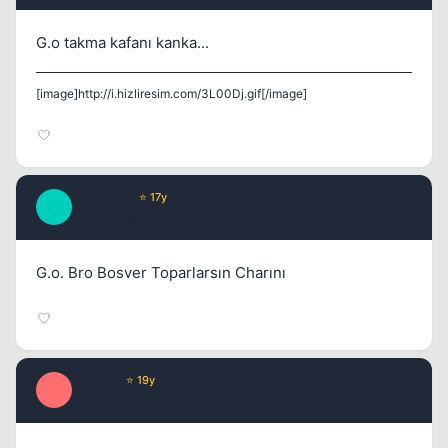
G.o takma kafanı kanka...
[image]http://i.hizliresim.com/3L00Dj.gif[/image]
Prophecy
⭐ 17y
P
17 yil once
#5
G.o. Bro Bosver Toparlarsın Charını
the_girl
⭐ 19y
T
17 yil once
#6