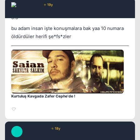
Saian S.S
⭐ 19y
17 yil once
#3
bu adam insan işte konuşmalara bak yaa 10 numara
öldürdüler herifi şe*fs*zler
Kurtuluş Kavgada Zafer Cephe'de !
AnatoliaFire1
⭐ 18y
A
17 yil once
#4