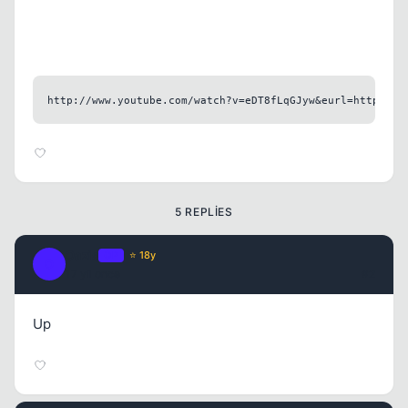
http://www.youtube.com/watch?v=eDT8fLqGJyw&eurl=http://w
5 REPLIES
Oazis
OP
⭐ 18y
O
17 yil once
#2
Up