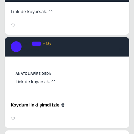
Link de koyarsak. ^^
Oazis
OP
⭐ 18y
O
17 yil once
#5
Link de koyarsak. ^^
Koydum linki şimdi izle
🍿