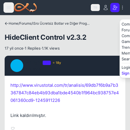
Icerige atla
TR
Home
/
Forums
/
iSro Ücretsiz Botlar ve Diğer Programlar
Com
For
HideClient Control v2.3.2
Com
Gam
Tren
17 yil once
·
1 Replies
·
1.1K views
Mem
Sear
TwiLighT
OP
⭐ 18y
T
Logi
17 yil once
#1
Sign
http://www.virustotal.com/tr/analisis/69db7f6b9a7b3
367847c84eb4b93dba1bde4540b1f964bc938757e4
061360cd9-1245911226
Link kaldırılmıştır.