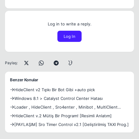
Log in to write a reply.
Log In
Paylaş:
Benzer Konular
HideClient v2 Tıpkı Bir Bot Gibi +auto pick
Windows 8.1 > Catalyst Control Center Hatası
Loader , HideClient , Sro4enter , Minibot , MultiClient
(GÜN
HideClient v.2 Mütiş Bir Program! [Resimli Anlatım]
[PAYLAŞIM] Sro Timer Control v2.1 [Geliştirilmiş TAXI Prog.]