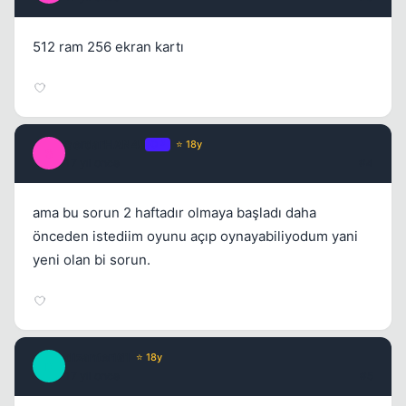
512 ram 256 ekran kartı
Kapat
SerdarHAN41
OP
⭐ 18y
S
17 yil once
#4
ama bu sorun 2 haftadır olmaya başladı daha
önceden istediim oyunu açıp oynayabiliyodum yani
yeni olan bi sorun.
dizanteri61
⭐ 18y
D
17 yil once
#5