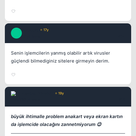
BoOoOS
⭐ 17y
B
17 yil once
#14
Senin işlemcilerin yanmış olabilir artık virusler
güçlendi bilmediginiz sitelere girmeyin derim.
Rewind
Yönetici
⭐ 19y
17 yil once
#15
büyük ihtimalle problem anakart veya ekran kartın
da işlemcide olacağını zannetmiyorum 😉