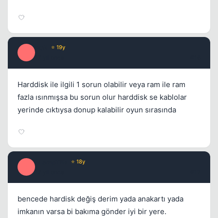
E0N
⭐ 19y
E
17 yil once
#16
Harddisk ile ilgili 1 sorun olabilir veya ram ile ram
fazla ısınmışsa bu sorun olur harddisk se kablolar
yerinde cıktıysa donup kalabilir oyun sırasında
eLempTRa
⭐ 18y
E
17 yil once
#17
bencede hardisk değiş derim yada anakartı yada
imkanın varsa bi bakıma gönder iyi bir yere.