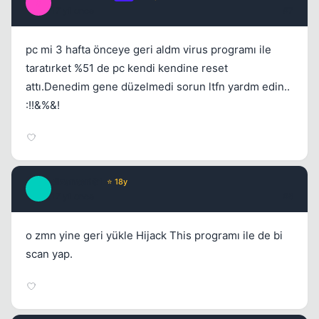
S
17 yil once
#7
pc mi 3 hafta önceye geri aldm virus programı ile
taratırket %51 de pc kendi kendine reset
attı.Denedim gene düzelmedi sorun ltfn yardm edin..
:!!&%&!
dizanteri61
⭐ 18y
D
17 yil once
#8
o zmn yine geri yükle Hijack This programı ile de bi
Kapat
scan yap.