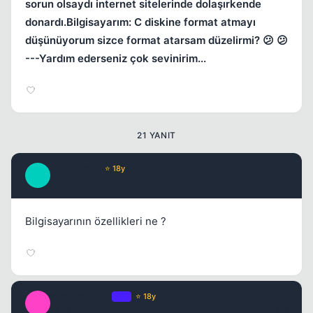
sorun olsaydı internet sitelerinde dolaşırkende
donardı.Bilgisayarım: C diskine format atmayı
düşünüyorum sizce format atarsam düzelirmi? 😕 😕
---Yardım ederseniz çok sevinirim...
21 YANIT
Kapat
dizanteri61
⭐ 18y
D
17 yil once
#2
Bilgisayarının özellikleri ne ?
SerdarHAN41
OP
⭐ 18y
S
17 yil once
#3