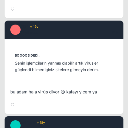
E0N
⭐ 19y
E
17 yil once
#18
Senin işlemcilerin yanmış olabilir artık virusler
güçlendi bilmediginiz sitelere girmeyin derim.
bu adam hala virüs diyor 😄 kafayı yicem ya
zeki_ce
⭐ 18y
Z