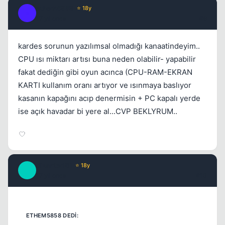
ethem5858
⭐ 18y
E
17 yil once
#9
kardes sorunun yazılımsal olmadığı kanaatindeyim..
CPU ısı miktarı artısı buna neden olabilir- yapabilir
fakat dediğin gibi oyun acınca (CPU-RAM-EKRAN
KARTI kullanım oranı artıyor ve ısınmaya baslıyor
kasanın kapağını acıp denermisin + PC kapalı yerde
ise açık havadar bi yere al...CVP BEKLYRUM..
dizanteri61
⭐ 18y
D
17 yil once
#10