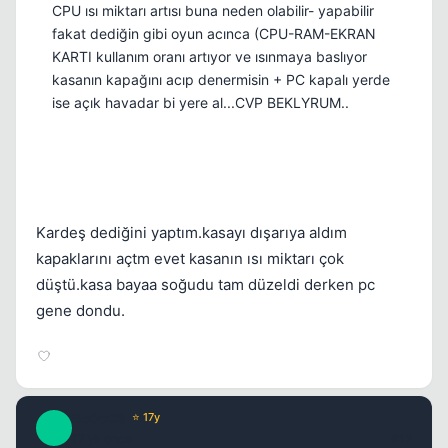
CPU ısı miktarı artısı buna neden olabilir- yapabilir
fakat dediğin gibi oyun acınca (CPU-RAM-EKRAN
KARTI kullanım oranı artıyor ve ısınmaya baslıyor
kasanın kapağını acıp denermisin + PC kapalı yerde
ise açık havadar bi yere al...CVP BEKLYRUM..
Kardeş dediğini yaptım.kasayı dışarıya aldım
kapaklarını açtm evet kasanın ısı miktarı çok
düştü.kasa bayaa soğudu tam düzeldi derken pc
gene dondu.
BoOoOS
⭐ 17y
B
17 yil once
#12