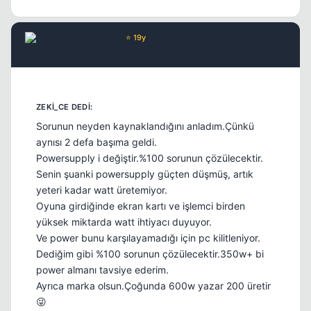
Rewind
Yönetici
⭐ 19y
17 yil once
#20
Sorunun neyden kaynaklandığını anladım.Çünkü
aynısı 2 defa başıma geldi.
Powersupply i değiştir.%100 sorunun çözülecektir.
Senin şuanki powersupply güçten düşmüş, artık
yeteri kadar watt üretemiyor.
Oyuna girdiğinde ekran kartı ve işlemci birden
yüksek miktarda watt ihtiyacı duyuyor.
Ve power bunu karşılayamadığı için pc kilitleniyor.
Dediğim gibi %100 sorunun çözülecektir.350w+ bi
power almanı tavsiye ederim.
Ayrıca marka olsun.Çoğunda 600w yazar 200 üretir
😜