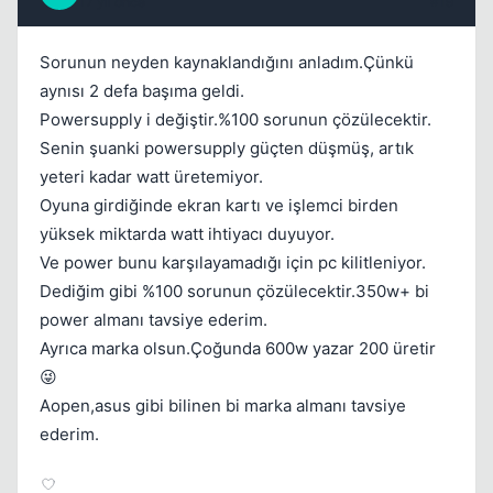
17 yil once
#19
Sorunun neyden kaynaklandığını anladım.Çünkü
aynısı 2 defa başıma geldi.
Powersupply i değiştir.%100 sorunun çözülecektir.
Senin şuanki powersupply güçten düşmüş, artık
yeteri kadar watt üretemiyor.
Oyuna girdiğinde ekran kartı ve işlemci birden
yüksek miktarda watt ihtiyacı duyuyor.
Ve power bunu karşılayamadığı için pc kilitleniyor.
Dediğim gibi %100 sorunun çözülecektir.350w+ bi
power almanı tavsiye ederim.
Ayrıca marka olsun.Çoğunda 600w yazar 200 üretir
😜
Aopen,asus gibi bilinen bi marka almanı tavsiye
ederim.