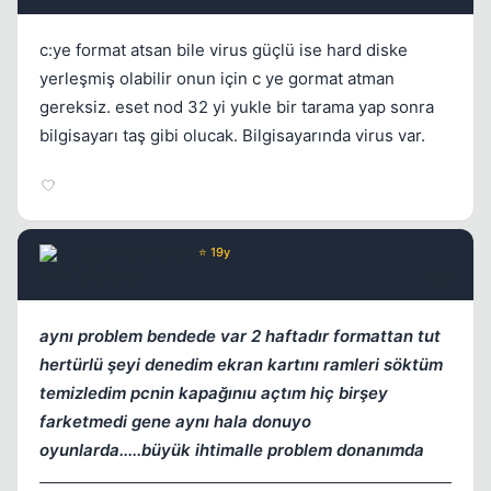
c:ye format atsan bile virus güçlü ise hard diske
yerleşmiş olabilir onun için c ye gormat atman
gereksiz. eset nod 32 yi yukle bir tarama yap sonra
bilgisayarı taş gibi olucak. Bilgisayarında virus var.
Rewind
Yönetici
⭐ 19y
17 yil once
#13
aynı problem bendede var 2 haftadır formattan tut
hertürlü şeyi denedim ekran kartını ramleri söktüm
temizledim pcnin kapağınıu açtım hiç birşey
farketmedi gene aynı hala donuyo
oyunlarda.....büyük ihtimalle problem donanımda