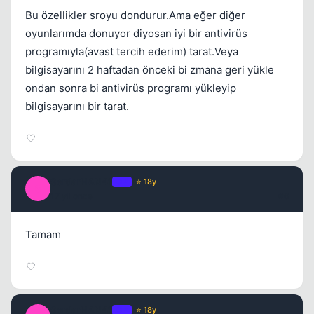
Bu özellikler sroyu dondurur.Ama eğer diğer
oyunlarımda donuyor diyosan iyi bir antivirüs
programıyla(avast tercih ederim) tarat.Veya
bilgisayarını 2 haftadan önceki bi zmana geri yükle
ondan sonra bi antivirüs programı yükleyip
bilgisayarını bir tarat.
Kapat
SerdarHAN41
OP
⭐ 18y
S
17 yil once
#6
Tamam
SerdarHAN41
OP
⭐ 18y