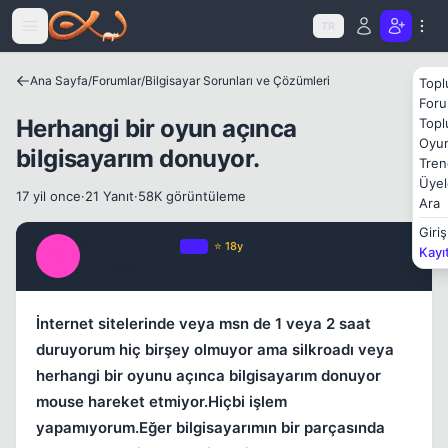
Icerige atla
TR
Ana Sayfa
/
Forumlar
/
Bilgisayar Sorunları ve Çözümleri
Topl
Foru
Herhangi bir oyun açınca
Topl
Oyun
bilgisayarım donuyor.
Tren
Üyel
17 yil once
·
21 Yanıt
·
58K görüntüleme
Ara
Kapat
Giriş
SerdarHAN41
OP
⭐ 18y
Kayı
S
17 yil once
#1
İnternet sitelerinde veya msn de 1 veya 2 saat
duruyorum hiç birşey olmuyor ama silkroadı veya
herhangi bir oyunu açınca bilgisayarım donuyor
mouse hareket etmiyor.Hiçbi işlem
yapamıyorum.Eğer bilgisayarımın bir parçasında
Kapat