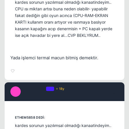
kardes sorunun yazılımsal olmadığı kanaatindeyim..
CPU ısı miktarı artısı buna neden olabilir- yapabilir
fakat dediğin gibi oyun acınca (CPU-RAM-EKRAN
KARTI kullanım oranı artıyor ve ısınmaya baslıyor
kasanın kapağını acıp denermisin + PC kapalı yerde
ise açık havadar bi yere al...CVP BEKLYRUM..
Yada işlemci termal macun bitmiş demektir.
SerdarHAN41
OP
⭐ 18y
S
17 yil once
#11
kardes sorunun yazılımsal olmadığı kanaatindeyim..