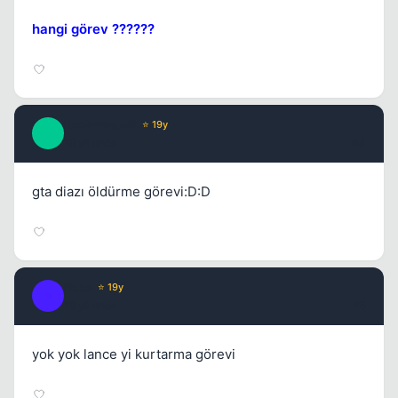
hangi görev ??????
RockmasteR
⭐ 19y
R
19 yil once
#4
gta diazı öldürme görevi:D:D
Kobe
⭐ 19y
K
19 yil once
#5
yok yok lance yi kurtarma görevi