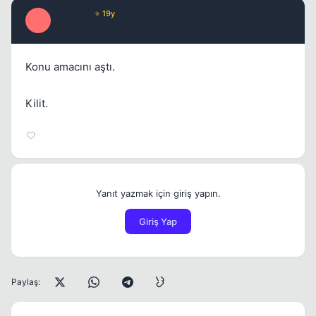
DaWixed
⭐ 19y
D
19 yil once
#8
Konu amacını aştı.
Kilit.
Yanıt yazmak için giriş yapın.
Giriş Yap
Paylaş: