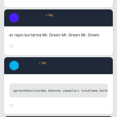
NephilimAngel
⭐ 19y
N
19 yil once
#6
er raynı kurtarma Mr. Green Mr. Green Mr. Green
LiFeGuaRD
⭐ 19y
L
19 yil once
#7
görew=kokurulardan kokoreç yapanları tutuklama herkes ya