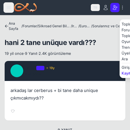
Icerige atla
TR
Kapat
Ana
Topl
/
Forumlar
/
Silkroad Genel Bilgiler ve Update Bilgileri
/
Irklar
/
European
/
Sorularınız ve Cevaplarınız
Sayfa
Foru
Topl
hani 2 tane unüque vardı???
Oyun
Tren
Üyel
19 yil once
·
9 Yanıt
·
2.4K görüntüleme
Ara
Police
Giriş
OP
⭐ 19y
P
Kayı
19 yil once
#1
Kapat
arkadaş lar cerberus + bi tane daha unique
çıkmıcakmıydı??
9 YANIT