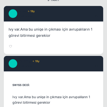
sw1ss
⭐ 19y
S
19 yil once
#2
Kapat
Ivy var.Ama bu uniqe in çıkması için avrupalıların 1
görevi bitirmesi gerekior
WildKing
⭐ 19y
W
19 yil once
#3
Ivy var.Ama bu uniqe in çıkması için avrupalıların 1
görevi bitirmesi gerekior