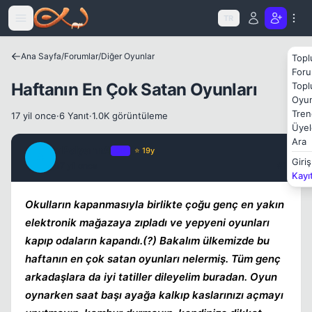
Icerige atla
TR
Ana Sayfa
/
Forumlar
/
Diğer Oyunlar
Topl
Kapat
Foru
Haftanın En Çok Satan Oyunları
Topl
Oyun
Tren
17 yil once
·
6 Yanıt
·
1.0K görüntüleme
Üyel
Ara
aPolyannA
OP
⭐ 19y
A
Giriş
17 yil once
#1
Kayı
Okulların kapanmasıyla birlikte çoğu genç en yakın
Kapat
elektronik mağazaya zıpladı ve yepyeni oyunları
kapıp odaların kapandı.(?) Bakalım ülkemizde bu
haftanın en çok satan oyunları nelermiş. Tüm genç
arkadaşlara da iyi tatiller dileyelim buradan. Oyun
oynarken saat başı ayağa kalkıp kaslarınızı açmayı