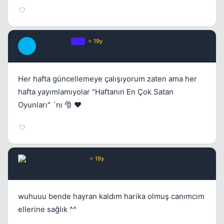
aPolyannA
OP
⭐ 19y
A
17 yil once
#3
Her hafta güncellemeye çalışıyorum zaten ama her
hafta yayımlamıyolar "Haftanın En Çok Satan
Oyunları" ´nı 🎅 ❤️
Chorus
Yönetici
⭐ 19y
17 yil once
#4
wuhuuu bende hayran kaldım harika olmuş canımcım
ellerine sağlık ^^