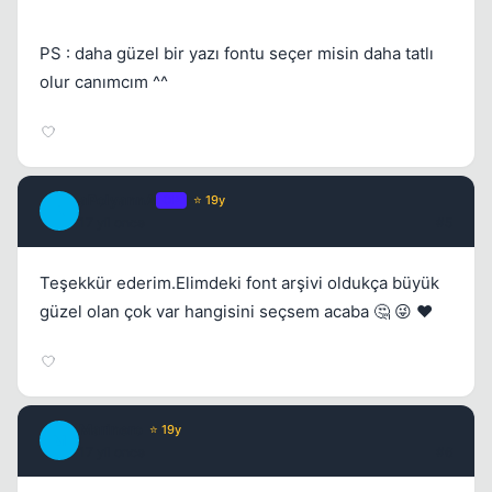
PS : daha güzel bir yazı fontu seçer misin daha tatlı
olur canımcım ^^
aPolyannA
OP
⭐ 19y
A
17 yil once
#5
Teşekkür ederim.Elimdeki font arşivi oldukça büyük
güzel olan çok var hangisini seçsem acaba 🤔 😜 ❤️
Marinero
⭐ 19y
M
17 yil once
#6