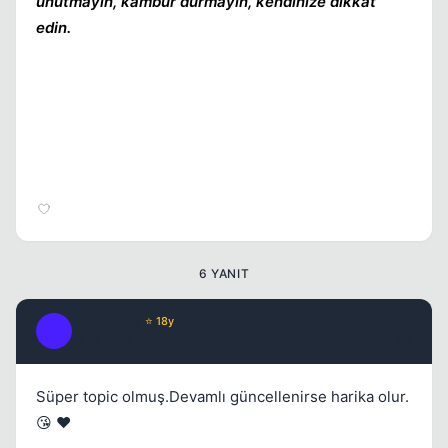
unutmayın, kambur durmayın, kendinize dikkat
edin.
Kapat
6 YANIT
Fre3sTyLe
⭐ 18y
F
17 yil once
#2
Süper topic olmuş.Devamlı güncellenirse harika olur.
😘 ❤️