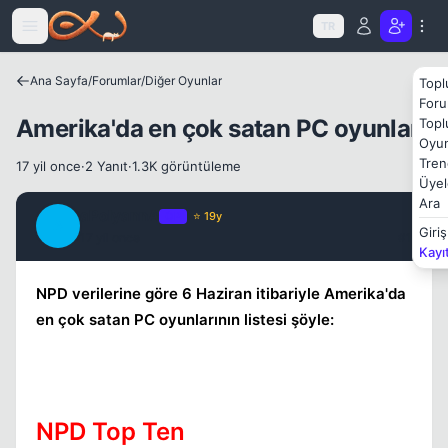
Icerige atla
TR
Ana Sayfa
/
Forumlar
/
Diğer Oyunlar
Topl
Foru
Amerika'da en çok satan PC oyunları
Topl
Oyun
Tren
17 yil once
·
2 Yanıt
·
1.3K görüntüleme
Üyel
Ara
aPolyannA
OP
⭐ 19y
A
Giriş
17 yil once
#1
Kayı
NPD verilerine göre 6 Haziran itibariyle Amerika'da
en çok satan PC oyunlarının listesi şöyle:
Kapat
NPD Top Ten