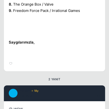
8.
The Orange Box / Valve
9.
Freedom Force Pack / Irrational Games
Saygılarımızla,
2 YANIT
Anthem
⭐ 18y
A
17 yil once
#2