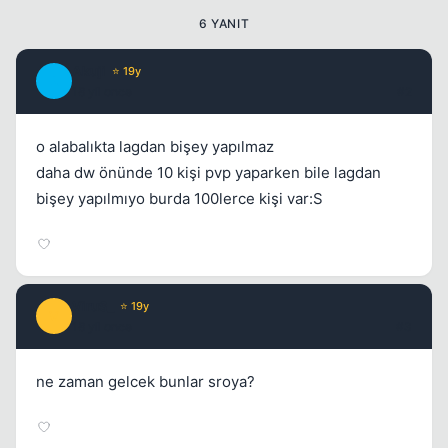
6 YANIT
Akuji
⭐ 19y
A
18 yil once
#2
o alabalıkta lagdan bişey yapılmaz
daha dw önünde 10 kişi pvp yaparken bile lagdan
bişey yapılmıyo burda 100lerce kişi var:S
ViruS_
⭐ 19y
V
18 yil once
#3
ne zaman gelcek bunlar sroya?