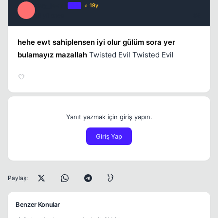
Ray_jovan
OP
⭐ 19y
R
18 yil once
#6
hehe ewt sahiplensen iyi olur gülüm sora yer
bulamayız mazallah
Twisted Evil Twisted Evil
Yanıt yazmak için giriş yapın.
Giriş Yap
Paylaş:
Benzer Konular