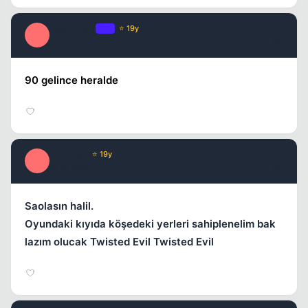
Ray_jovan
OP
⭐ 19y
R
18 yil once
#4
90 gelince heralde
DaWixed
⭐ 19y
D
18 yil once
#5
Saolasın halil.
Oyundaki kıyıda köşedeki yerleri sahiplenelim bak
lazım olucak Twisted Evil Twisted Evil