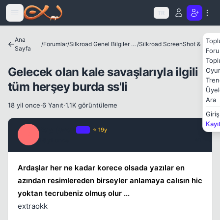
Icerige atla
TR
Kapat
Ana
Topl
/
Forumlar
/
Silkroad Genel Bilgiler ve Update Bilgileri
/
Silkroad ScreenShot & Video
Sayfa
Foru
Topl
Gelecek olan kale savaşlarıyla ilgili
Oyun
Tren
tüm herşey burda ss'li
Üyel
Ara
18 yil once
·
6 Yanıt
·
1.1K görüntüleme
Giriş
Kayı
Ray_jovan
OP
⭐ 19y
R
18 yil once
#1
Kapat
Ardaşlar her ne kadar korece olsada yazılar en
azından resimlereden birseyler anlamaya calısın hic
yoktan tecrubeniz olmuş olur ...
extraokk