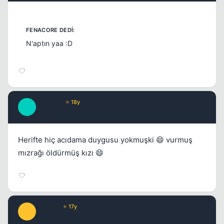
N'aptın yaa :D
Junkie *
⭐ 18y
J
17 yil once
#8
Herifte hiç acıdama duygusu yokmuşki 😄 vurmuş
mızrağı öldürmüş kızı 😄
Roxane
⭐ 17y
R
17 yil once
#9