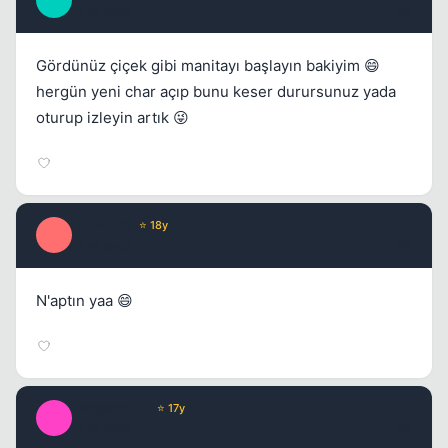
J
17 yil once
#5
Gördünüz çiçek gibi manitayı başlayın bakiyim 😄
Kapat
hergün yeni char açıp bunu keser durursunuz yada
oturup izleyin artık 😜
İTEVLADI
⭐ 18y
İ
17 yil once
#6
N'aptın yaa 😄
Lampard_08
⭐ 17y
L
17 yil once
#7