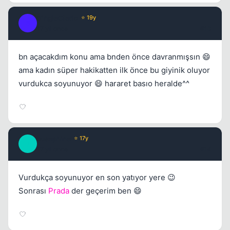
SingleCleric
⭐ 19y
S
17 yil once
#13
bn açacakdım konu ama bnden önce davranmışsın 😄
ama kadın süper hakikatten ilk önce bu giyinik oluyor
vurdukca soyunuyor 😄 hararet basıo heralde^^
Josephine
⭐ 17y
J
17 yil once
#14
Vurdukça soyunuyor en son yatıyor yere 😉
Sonrası
Prada
der geçerim ben 😄