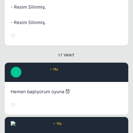
- Resim Silinmiş.
- Resim Silinmiş.
Kapat
17 YANIT
SuperNaturaL
⭐ 18y
S
17 yil once
#2
Hemen başlıyorum oyuna 😈
Kapat
Chorus
Yönetici
⭐ 19y
17 yil once
#3