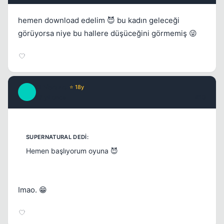
hemen download edelim 😈 bu kadın geleceği
görüyorsa niye bu hallere düşüceğini görmemiş 😜
El Verano
⭐ 18y
E
17 yil once
#10
Hemen başlıyorum oyuna 😈
Imao. 😁