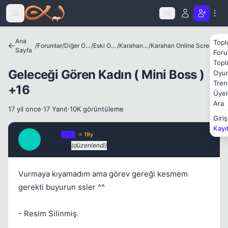
Icerige atla
TR
Ana
Topl
/
Forumlar
/
Diğer Oyunlar
/
Eski Oyunlar
/
Karahan Online
/
Karahan Online ScreenShot & Video
Sayfa
Foru
Topl
Geleceği Gören Kadın ( Mini Boss )
Oyun
Kapat
Tren
+16
Üyel
Ara
17 yil once
·
17 Yanıt
·
10K görüntüleme
Giriş
Kayı
Leet1
OP
⭐ 19y
L
17 yil once
(düzenlendi)
#1
Vurmaya kıyamadım ama görev gereği kesmem
gerekti buyurun ssler ^^
Kapat
- Resim Silinmiş.