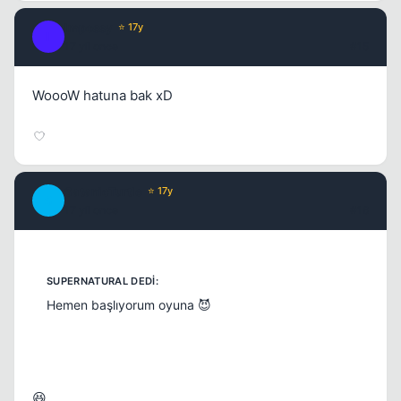
Impossy
⭐ 17y
I
17 yil once
#15
WoooW hatuna bak xD
SatanicTurtle
⭐ 17y
S
17 yil once
#16
Hemen başlıyorum oyuna 😈
😆