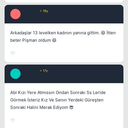
İTEVLADI
⭐ 18y
İ
17 yil once
#11
Arkadaşlar 13 levelken kadının yanına gittim. 😄 İtten
beter Pişman oldum 😄
Prophecy
⭐ 17y
P
17 yil once
#12
Abi Kızı Yere Atmıssın Ondan Sonrakı Ss Leride
Görmek İsteriz Kız Ve Senın Yerdeki Güreşten
Sonraki Halini Merak Ediyom 😎