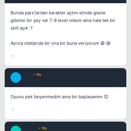
Bunda pars'lardan karakter açtım elinde glavie
gibimsi bir şey var 7-8 level oldum ama hala tek bir
skill açık :?
Ayrıca statlarıda bir ona bir buna veriyorum 😆 😆
Kapat
Truth
⭐ 18y
T
17 yil once
#4
Oyunu pek beyenmedim ama bir başlasammı 😊
Junkie *
⭐ 18y