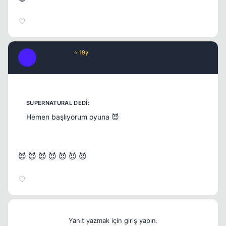
DeadSpirit
⭐ 19y
D
16 yil once
#17
Hemen başlıyorum oyuna 😈
😈 😈 😈 😈 😈 😈 😈
Yanıt yazmak için giriş yapın.