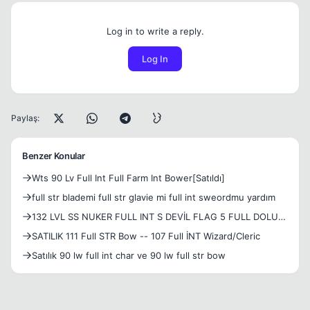
Log in to write a reply.
Log In
Paylaş:
Benzer Konular
Wts 90 Lv Full Int Full Farm Int Bower[Satıldı]
full str blademi full str glavie mi full int sweordmu yardım
132 LVL SS NUKER FULL INT S DEVİL FLAG 5 FULL DOLU
CHAR PAGE 3 YAN 3 ÇAR FULL ZERK
SATILIK 111 Full STR Bow -- 107 Full İNT Wizard/Cleric
Satılık 90 lw full int char ve 90 lw full str bow