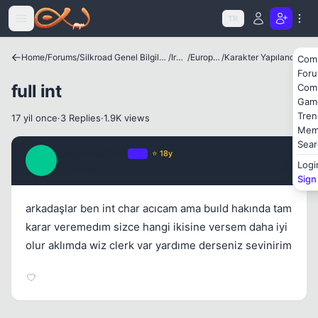
Icerige atla
TR
Home
/
Forums
/
Silkroad Genel Bilgiler ve Update Bilgileri
/
Irklar
/
European
/
Karakter Yapılandırmaları
Com
For
Kapat
full int
Com
Gam
Tren
17 yil once
·
3 Replies
·
1.9K views
Mem
Sear
sevenkaan88
OP
⭐ 18y
S
Logi
17 yil once
#1
Sign
arkadaşlar ben int char acıcam ama buıld hakında tam
karar veremedım sizce hangi ikisine versem daha iyi
olur aklımda wiz clerk var yardıme derseniz sevinirim