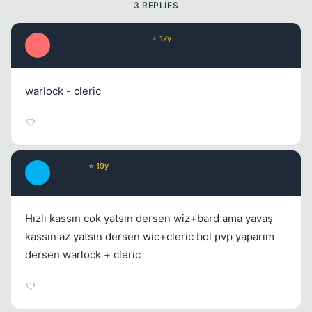
3 REPLIES
ChallangeEveryThing
⭐ 17y
C
16 yil once
#2
warlock - cleric
Quattro
⭐ 19y
Q
16 yil once
#3
Hızlı kassın cok yatsın dersen wiz+bard ama yavaş
kassın az yatsın dersen wic+cleric bol pvp yaparım
dersen warlock + cleric