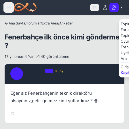
Icerige atla
TR
Ana Sayfa
/
Forumlar
/
Extra Area
/
Anketler
Topl
Foru
Fenerbahçe ilk önce kimi göndermeli
Topl
Oyun
?
Kapat
Tren
Üyel
17 yil once
·
4 Yanıt
·
1.4K görüntüleme
Ara
Giriş
Fre3sTyLe
OP
⭐ 18y
Kayı
F
17 yil once
#1
Eğer siz Fenerbahçenin teknik direktörü
olsaydınız,gelir gelmez kimi şutlardınız ? 🍿