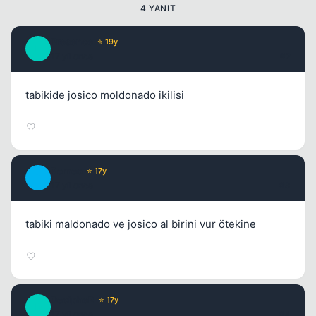
4 YANIT
Presence
⭐ 19y
P
17 yil once
#2
tabikide josico moldonado ikilisi
Romeo
⭐ 17y
R
17 yil once
#3
tabiki maldonado ve josico al birini vur ötekine
DecipheR
⭐ 17y
D
17 yil once
#4