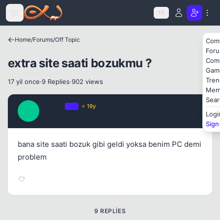
Icerige atla
TR
Kapat
Home
/
Forums
/
Off Topic
Com
For
extra site saati bozukmu ?
Com
Gam
Tren
17 yil once
·
9 Replies
·
902 views
Mem
Sear
Sparky
OP
⭐ 19y
S
Logi
17 yil once
#1
Sign
Kapat
bana site saati bozuk gibi geldi yoksa benim PC demi
problem
9 REPLIES