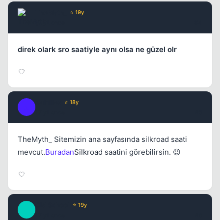
TheMyth_
⭐ 19y
17 yil once
#4
direk olark sro saatiyle aynı olsa ne güzel olr
Achilles
⭐ 18y
A
17 yil once
#5
TheMyth_ Sitemizin ana sayfasında silkroad saati
mevcut.
Buradan
Silkroad saatini görebilirsin. 😉
Old School
⭐ 19y
O
17 yil once
#6