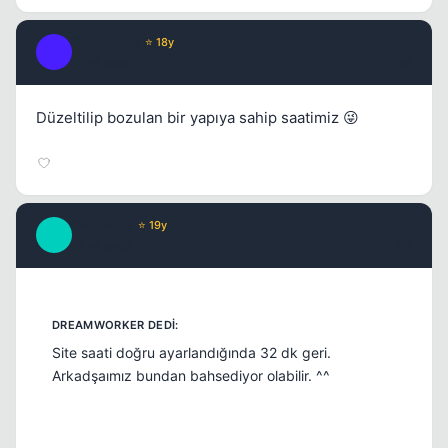
Fre3sTyLe
⭐ 18y
F
17 yil once
#8
Düzeltilip bozulan bir yapıya sahip saatimiz 😜
Presence
⭐ 19y
P
17 yil once
#9
Site saati doğru ayarlandığında 32 dk geri.
Arkadşaımız bundan bahsediyor olabilir. ^^