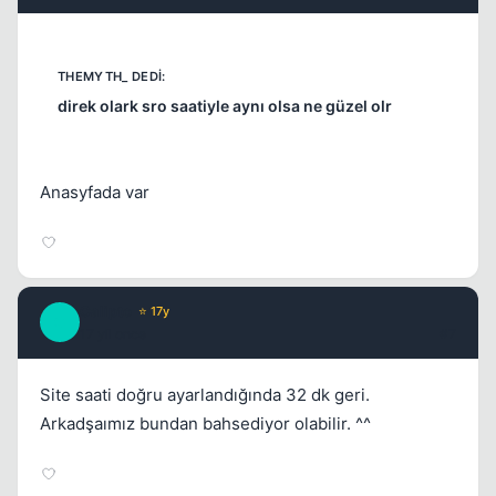
direk olark sro saatiyle aynı olsa ne güzel olr
Anasyfada var
Calipto
⭐ 17y
C
17 yil once
#7
Site saati doğru ayarlandığında 32 dk geri.
Arkadşaımız bundan bahsediyor olabilir. ^^