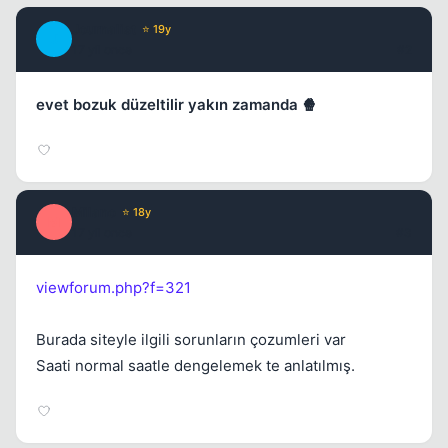
Journalist
⭐ 19y
J
17 yil once
#2
evet bozuk düzeltilir yakın zamanda 🍿
Milano
⭐ 18y
M
Kapat
17 yil once
#3
viewforum.php?f=321
Burada siteyle ilgili sorunların çozumleri var
Saati normal saatle dengelemek te anlatılmış.