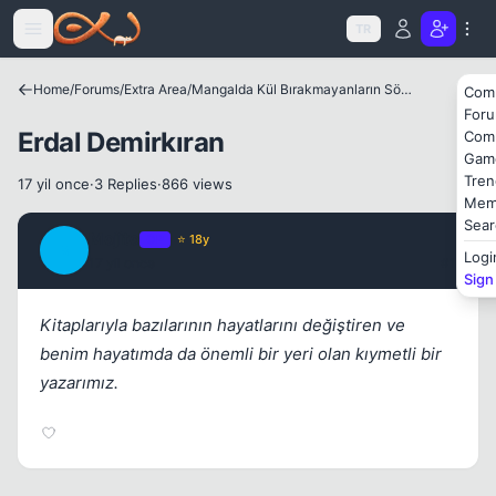
Icerige atla
TR
Home
/
Forums
/
Extra Area
/
Mangalda Kül Bırakmayanların Sözlüğü
Com
For
Erdal Demirkıran
Com
Kapat
Gam
Tren
17 yil once
·
3 Replies
·
866 views
Mem
Sear
Mojito
OP
⭐ 18y
M
Logi
17 yil once
#1
Sign
Kitaplarıyla bazılarının hayatlarını değiştiren ve
benim hayatımda da önemli bir yeri olan kıymetli bir
yazarımız.