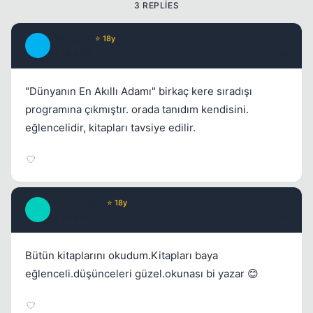
3 REPLIES
TwiLighT
⭐ 18y
T
17 yil once
#2
"Dünyanın En Akıllı Adamı" birkaç kere sıradışı
programına çıkmıştır. orada tanıdım kendisini.
eğlencelidir, kitapları tavsiye edilir.
BrendiBelle
⭐ 18y
B
17 yil once
#3
Bütün kitaplarını okudum.Kitapları baya
eğlenceli.düşünceleri güzel.okunası bi yazar 😊