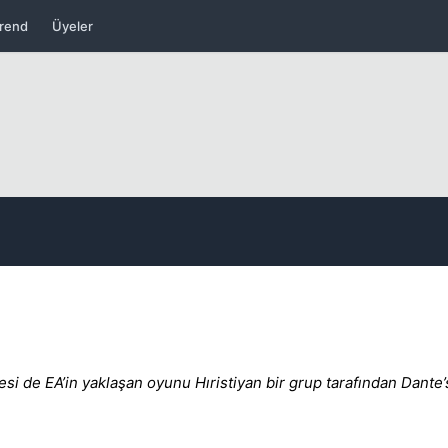
rend
Üyeler
Kapat
i de EA’in yaklaşan oyunu Hıristiyan bir grup tarafından Dante’s
Kapat