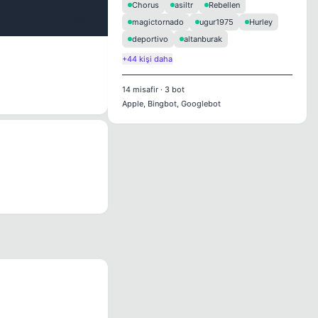
Chorus
asiltr
Rebellen
#2
magictornado
ugur1975
Hurley
deportivo
altanburak
+44 kişi daha
14
misafir
·
3
bot
Apple, Bingbot, Googlebot