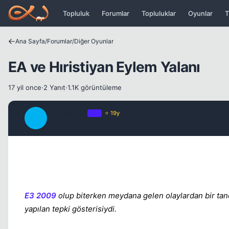
Icerige atla
Topluluk
Forumlar
Topluluklar
Oyunlar
T
Ana Sayfa
/
Forumlar
/
Diğer Oyunlar
EA ve Hıristiyan Eylem Yalanı
17 yil once
·
2 Yanıt
·
1.1K görüntüleme
aPolyannA
OP
⭐ 19y
A
17 yil once
E3 2009
olup biterken meydana gelen olaylardan bir tanes
yapılan tepki gösterisiydi.