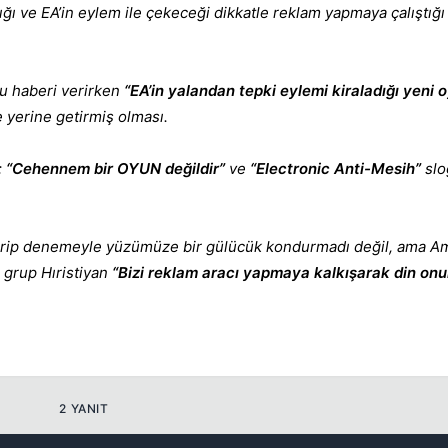
dığı ve EA’in eylem ile çekeceği dikkatle reklam yapmaya çalıştığ
bu haberi verirken
“EA’in yalandan tepki eylemi kiraladığı yeni 
e yerine getirmiş olması.
;
“Cehennem bir OYUN değildir”
ve
“Electronic Anti-Mesih”
slo
arip denemeyle yüzümüze bir gülücük kondurmadı değil, ama Am
r grup Hıristiyan
“Bizi reklam aracı yapmaya kalkışarak din on
💎
2 YANIT