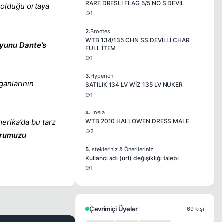
RARE DRESLİ FLAG 5/5 NO S DEVİL
ı olduğu ortaya
1
2.
Brontes
WTB 134/135 CHN SS DEVİLLİ CHAR
oyunu Dante’s
FULL İTEM
1
3.
Hyperion
ganlarının
SATILIK 134 LV WİZ 135 LV NUKER
1
4.
Theia
erika’da bu tarz
WTB 2010 HALLOWEN DRESS MALE
2
urumuzu
5.
İstekleriniz & Önerileriniz
Kullancı adı (url) değişikliği talebi
1
Çevrimiçi Üyeler
69 kişi