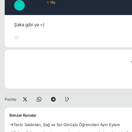
Tetramuse
⭐ 19y
T
17 yil once
Şaka gibi ya =)
Paylaş:
Benzer Konular
Terör Saldırıları, Sağ ve Sol Görüşlü Öğrencileri Aynı Eylem