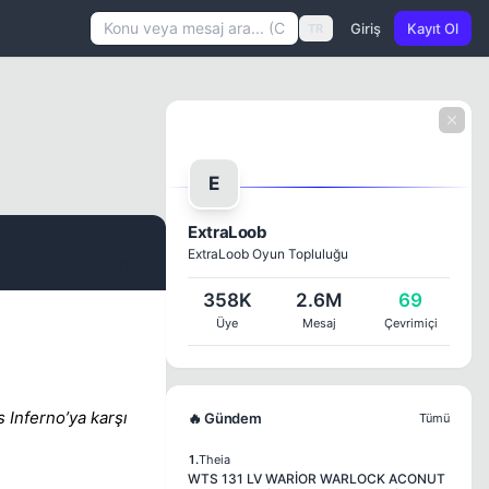
Giriş
Kayıt Ol
TR
E
ExtraLoob
ExtraLoob Oyun Topluluğu
#1
358K
2.6M
69
Üye
Mesaj
Çevrimiçi
 Inferno’ya karşı
🔥 Gündem
Tümü
1.
Theia
WTS 131 LV WARİOR WARLOCK ACONUT