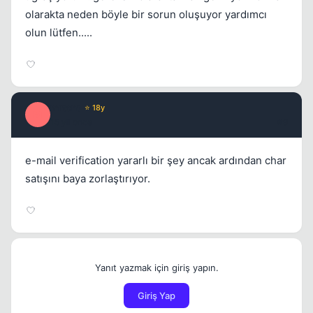
olarakta neden böyle bir sorun oluşuyor yardımcı
olun lütfen.....
mrtcnt
⭐ 18y
M
15 yil once
#9
e-mail verification yararlı bir şey ancak ardından char
satışını baya zorlaştırıyor.
Yanıt yazmak için giriş yapın.
Giriş Yap