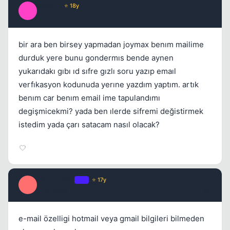
kaos77
⭐ 18y
K
17 yil once
#4
bir ara ben birsey yapmadan joymax benım mailime
durduk yere bunu gondermıs bende aynen
yukarıdakı gıbı ıd sıfre gızlı soru yazıp emaıl
verfıkasyon kodunuda yerıne yazdım yaptım. artık
benım car benım email ime tapulandımı
degişmicekmi? yada ben ılerde sifremi değistirmek
istedim yada çarı satacam nasıl olacak?
silkroadlife
OP
⭐ 17y
S
17 yil once
#5
e-mail özelligi hotmail veya gmail bilgileri bilmeden