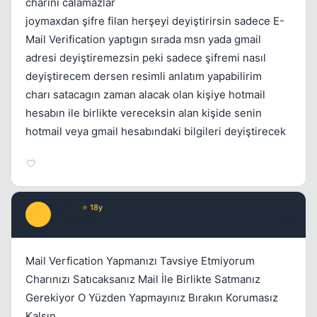
charını calamazlar
joymaxdan şifre filan herşeyi deyiştirirsin sadece E-
Mail Verification yaptıgın sırada msn yada gmail
adresi deyiştiremezsin peki sadece şifremi nasıl
deyiştirecem dersen resimli anlatım yapabilirim
charı satacagın zaman alacak olan kişiye hotmail
hesabın ile birlikte vereceksin alan kişide senin
hotmail veya gmail hesabındaki bilgileri deyiştirecek
Agilla
⭐ 18y
A
17 yil once
#6
Mail Verfication Yapmanızı Tavsiye Etmiyorum
Charınızı Satıcaksanız Mail İle Birlikte Satmanız
Gerekiyor O Yüzden Yapmayınız Bırakın Korumasız
Kalsın