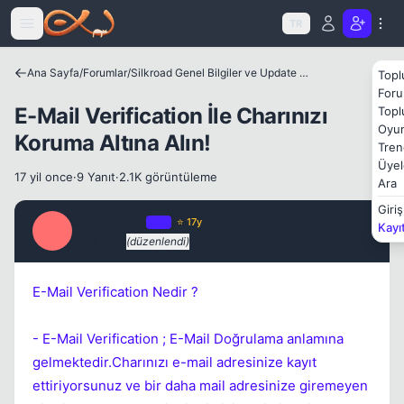
Icerige atla
TR
Ana Sayfa
/
Forumlar
/
Silkroad Genel Bilgiler ve Update Bilgileri
Topl
Foru
E-Mail Verification İle Charınızı
Topl
Oyun
Koruma Altına Alın!
Tren
Üyel
17 yil once
·
9 Yanıt
·
2.1K görüntüleme
Ara
Giriş
silkroadlife
OP
⭐ 17y
Kayı
S
17 yil once
(düzenlendi)
#1
Kapat
E-Mail Verification Nedir ?
- E-Mail Verification ; E-Mail Doğrulama anlamına
gelmektedir.Charınızı e-mail adresinize kayıt
ettiriyorsunuz ve bir daha mail adresinize giremeyen