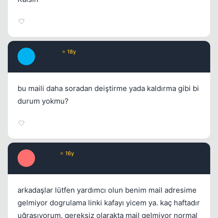
2hoT4U
⭐ 18y
2
17 yil once
#7
bu maili daha soradan deiştirme yada kaldırma gibi bi
durum yokmu?
moabit
⭐ 16y
M
15 yil once
#8
arkadaşlar lütfen yardımcı olun benim mail adresime
gelmiyor dogrulama linki kafayı yicem ya. kaç haftadır
uğraşıyorum. gereksiz olarakta mail gelmiyor normal