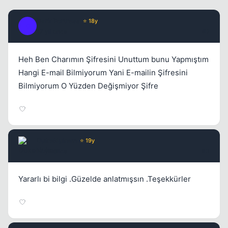
Dark Fortress
⭐ 18y
D
17 yil once
#2
Heh Ben Charımın Şifresini Unuttum bunu Yapmıştım
Hangi E-mail Bilmiyorum Yani E-mailin Şifresini
Bilmiyorum O Yüzden Değişmiyor Şifre
DukeNukem
⭐ 19y
17 yil once
#3
Yararlı bi bilgi .Güzelde anlatmışsın .Teşekkürler