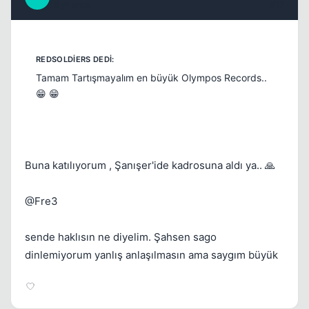
16 yil once
#17
Tamam Tartışmayalım en büyük Olympos Records..
😁 😁
Buna katılıyorum , Şanışer'ide kadrosuna aldı ya.. 🙏
@Fre3
sende haklısın ne diyelim. Şahsen sago
dinlemiyorum yanlış anlaşılmasın ama saygım büyük