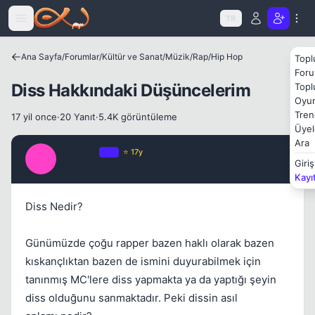
Icerige atla
TR
Ana Sayfa
/
Forumlar
/
Kültür ve Sanat
/
Müzik
/
Rap/Hip Hop
Topl
Foru
Kapat
Diss Hakkındaki Düşüncelerim
Topl
Oyun
Tren
17 yil once
·
20 Yanıt
·
5.4K görüntüleme
Üyel
Ara
Intimate
OP
⭐ 17y
I
Giriş
17 yil once
#1
Kayı
Diss Nedir?
Günümüzde çoğu rapper bazen haklı olarak bazen
kıskançlıktan bazen de ismini duyurabilmek için
tanınmış MC'lere diss yapmakta ya da yaptığı şeyin
diss olduğunu sanmaktadır. Peki dissin asıl