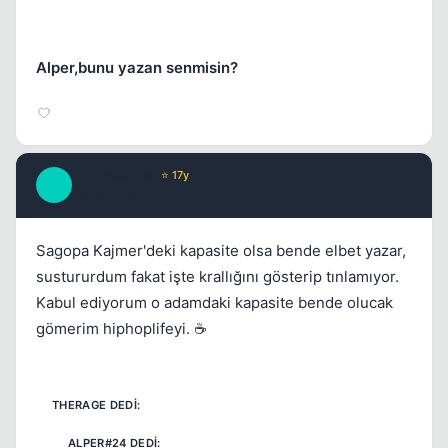
Alper,bunu yazan senmisin?
MrCrossover
⭐ 17y
M
16 yil once
#10
Sagopa Kajmer'deki kapasite olsa bende elbet yazar,
sustururdum fakat işte krallığını gösterip tınlamıyor.
Kabul ediyorum o adamdaki kapasite bende olucak
gömerim hiphoplifeyi. ☕