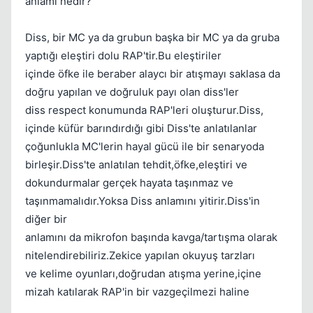
anlamı nedir?
Diss, bir MC ya da grubun başka bir MC ya da gruba
yaptığı eleştiri dolu RAP'tir.Bu eleştiriler
içinde öfke ile beraber alaycı bir atışmayı saklasa da
doğru yapılan ve doğruluk payı olan diss'ler
diss respect konumunda RAP'leri oluşturur.Diss,
Kapat
içinde küfür barındırdığı gibi Diss'te anlatılanlar
çoğunlukla MC'lerin hayal gücü ile bir senaryoda
birleşir.Diss'te anlatılan tehdit,öfke,eleştiri ve
dokundurmalar gerçek hayata taşınmaz ve
taşınmamalıdır.Yoksa Diss anlamını yitirir.Diss'in
diğer bir
anlamını da mikrofon başında kavga/tartışma olarak
nitelendirebiliriz.Zekice yapılan okuyuş tarzları
ve kelime oyunları,doğrudan atışma yerine,içine
mizah katılarak RAP'in bir vazgeçilmezi haline