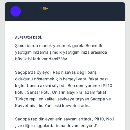
TheRage
⭐ 18y
T
16 yil once
#18
Şimdi burda mantık yürütmek gerek. Benim ilk
yaptığım imzamla şimdik yaptığım imza arasında
büyük bi fark var demi? Var.
Sagopa'da öyleydi. Rapin savaş değil barış
olduğunu göstermek için herşeyi yaptı fakat bazı
kişiler bunun aksini söyledi. Ben demiyorum ki Pit10
kötü , Sansar kötü. Onların alayı kral adam fakat
Türkçe rap'i en kaliteli seviyeye taşıyan Sagopa ve
Kuvvetmira'dır. Yani eski kuvvetmiradır..
Sagopa rap dinleyenlerin sayısını arttırdı , Pit10, No.1
, ve diğer niggalarda buna devam ediyor :P