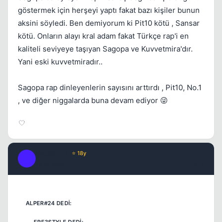
göstermek için herşeyi yaptı fakat bazı kişiler bunun
aksini söyledi. Ben demiyorum ki Pit10 kötü , Sansar
kötü. Onların alayı kral adam fakat Türkçe rap'i en
kaliteli seviyeye taşıyan Sagopa ve Kuvvetmira'dır.
Yani eski kuvvetmiradır..
Sagopa rap dinleyenlerin sayısını arttırdı , Pit10, No.1
, ve diğer niggalarda buna devam ediyor 😜
Fre3sTyLe
⭐ 18y
F
16 yil once
#15