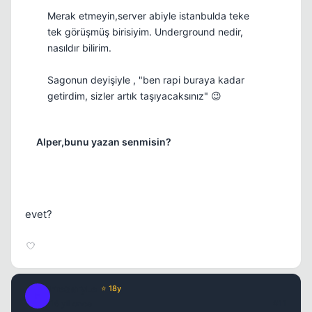
Merak etmeyin,server abiyle istanbulda teke
tek görüşmüş birisiyim. Underground nedir,
nasıldır bilirim.
Sagonun deyişiyle , "ben rapi buraya kadar
getirdim, sizler artık taşıyacaksınız" 😉
Alper,bunu yazan senmisin?
evet?
Fre3sTyLe
⭐ 18y
F
16 yil once
#11