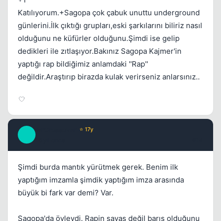
Katılıyorum.+Sagopa çok çabuk unuttu underground
günlerini.İlk çıktığı grupları,eski şarkılarını biliriz nasıl
olduğunu ne küfürler olduğunu.Şimdi ise gelip
dedikleri ile zıtlaşıyor.Bakınız Sagopa Kajmer'in
yaptığı rap bildiğimiz anlamdaki ''Rap''
değildir.Araştırıp birazda kulak verirseniz anlarsınız..
MrCrossover
⭐ 17y
M
16 yil once
#14
Şimdi burda mantık yürütmek gerek. Benim ilk
yaptığım imzamla şimdik yaptığım imza arasında
büyük bi fark var demi? Var.
Sagopa'da öyleydi. Rapin savaş değil barış olduğunu