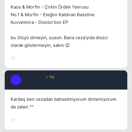
Kaos & Morfin - Çirkin Ördek Yavrusu
No.1 & Morfin - Eteğini Kaldıran Bassline
Kuvvetmira - Disstortion EP
bu 3lüyü dinleyin, susun. Bana ceza'yıda dissci
olarak göstermeyin, sakın 😉
RedSoldiers
⭐ 17y
R
16 yil once
#4
Kardeş ben cezadan bahsetmiyorum dinlemiyorum
da zaten ^^
Kapat