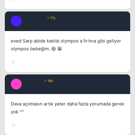
RedSoldiers
⭐ 17y
R
16 yil once
#19
eved Sarp abide katıldı olympos a fırtına gibi geliyor
olympos bebeğim. 😆 😁
Frequency
⭐ 18y
F
16 yil once
#20
Dava açılmasın artık yeter daha fazla yorumada gerek
yok ^^