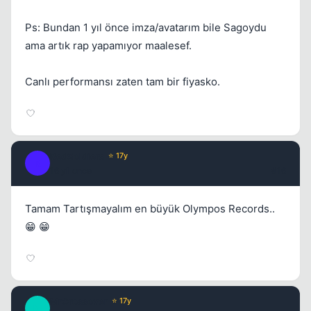
Ps: Bundan 1 yıl önce imza/avatarım bile Sagoydu
ama artık rap yapamıyor maalesef.
Canlı performansı zaten tam bir fiyasko.
RedSoldiers
⭐ 17y
R
16 yil once
#16
Tamam Tartışmayalım en büyük Olympos Records..
😁 😁
MrCrossover
⭐ 17y
M