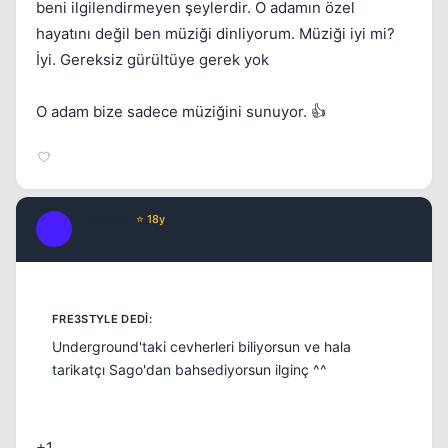
beni ilgilendirmeyen şeylerdir. O adamın özel
hayatını değil ben müziği dinliyorum. Müziği iyi mi?
İyi. Gereksiz gürültüye gerek yok
O adam bize sadece müziğini sunuyor. 👍
TheRage
⭐ 18y
T
16 yil once
#13
Underground'taki cevherleri biliyorsun ve hala
tarikatçı Sago'dan bahsediyorsun ilginç ^^
+1