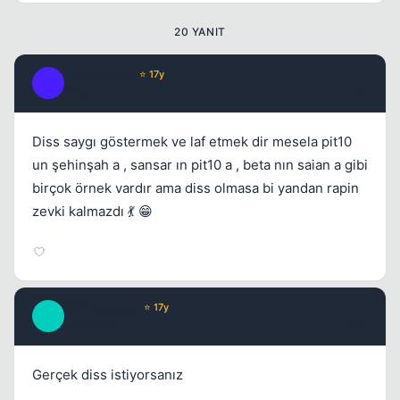
20 YANIT
RedSoldiers
⭐ 17y
R
16 yil once
#2
Diss saygı göstermek ve laf etmek dir mesela pit10
un şehinşah a , sansar ın pit10 a , beta nın saian a gibi
birçok örnek vardır ama diss olmasa bi yandan rapin
zevki kalmazdı 💃 😁
MrCrossover
⭐ 17y
M
16 yil once
#3
Gerçek diss istiyorsanız