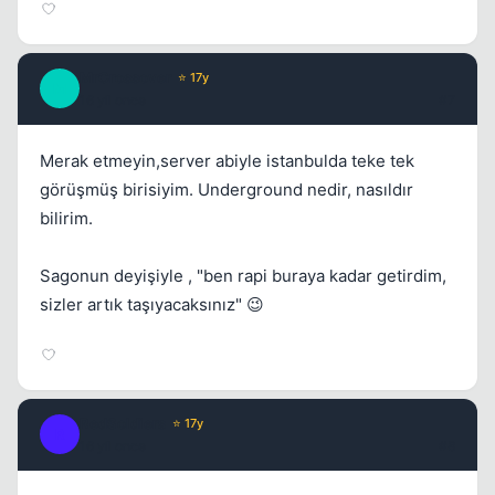
MrCrossover
⭐ 17y
M
16 yil once
#7
Merak etmeyin,server abiyle istanbulda teke tek
görüşmüş birisiyim. Underground nedir, nasıldır
bilirim.
Sagonun deyişiyle , "ben rapi buraya kadar getirdim,
sizler artık taşıyacaksınız" 😉
RedSoldiers
⭐ 17y
R
16 yil once
#8