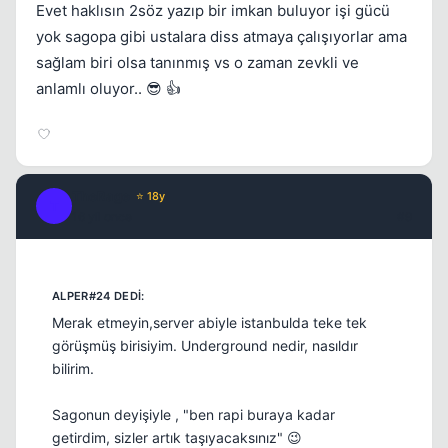
Evet haklısın 2söz yazıp bir imkan buluyor işi gücü
yok sagopa gibi ustalara diss atmaya çalışıyorlar ama
sağlam biri olsa tanınmış vs o zaman zevkli ve
anlamlı oluyor.. 😎 👍
TheRage
⭐ 18y
T
16 yil once
#9
Merak etmeyin,server abiyle istanbulda teke tek
görüşmüş birisiyim. Underground nedir, nasıldır
bilirim.
Sagonun deyişiyle , "ben rapi buraya kadar
getirdim, sizler artık taşıyacaksınız" 😉