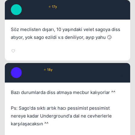
MrCrossover
⭐ 17y
M
16 yil once
#5
Söz meclisten dışarı, 10 yaşındaki velet sagoya diss
atıyor, yok sago ezildi v.s deniliyor, ayıp yahu 🙄
Kapat
Fre3sTyLe
⭐ 18y
F
16 yil once
#6
Bazı durumlarda diss atmaya mecbur kalıyorlar ^^
Kapat
Ps: Sago'da sıktı artık hacı pessimist pessimist
nereye kadar Underground'a dal ne cevherlerle
karşılaşacaksın ^^