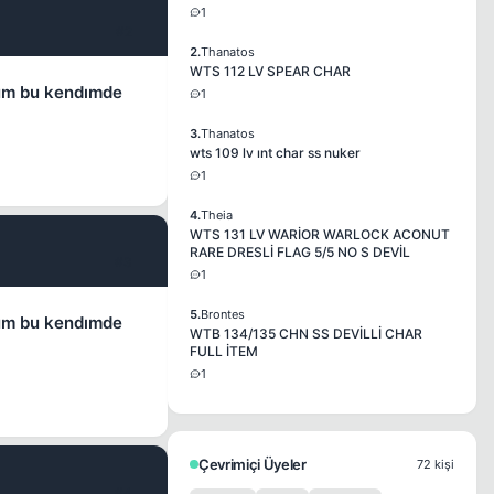
1
#2
2.
Thanatos
WTS 112 LV SPEAR CHAR
olum bu kendımde
1
3.
Thanatos
wts 109 lv ınt char ss nuker
1
4.
Theia
WTS 131 LV WARİOR WARLOCK ACONUT
RARE DRESLİ FLAG 5/5 NO S DEVİL
#3
1
5.
Brontes
olum bu kendımde
WTB 134/135 CHN SS DEVİLLİ CHAR
FULL İTEM
1
Çevrimiçi Üyeler
72 kişi
#4