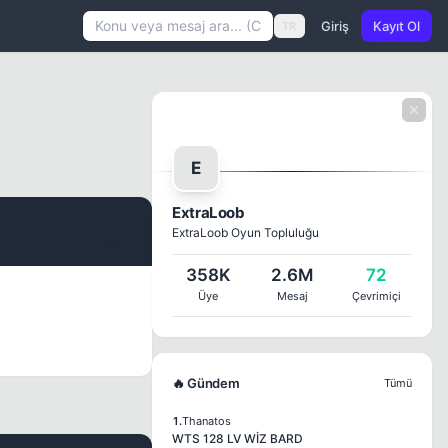
Giriş
Kayıt Ol
TR
E
ExtraLoob
ExtraLoob Oyun Topluluğu
#1
358K
2.6M
72
Üye
Mesaj
Çevrimiçi
🔥 Gündem
Tümü
1.
Thanatos
WTS 128 LV WİZ BARD