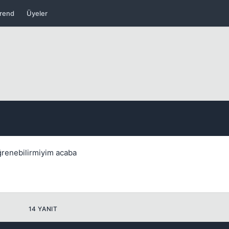
rend
Üyeler
Kapat
ğrenebilirmiyim acaba
14 YANIT
Kapat