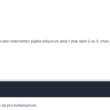
Kapat
rum.ben internetten şüphe ediyorum ama 1.char sbot 2.ve 3. char
Kapat
 xp pro kullanıyorum.