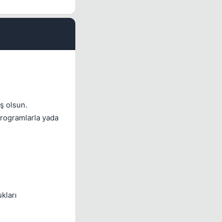
#11
iş olsun.
programlarla yada
kları