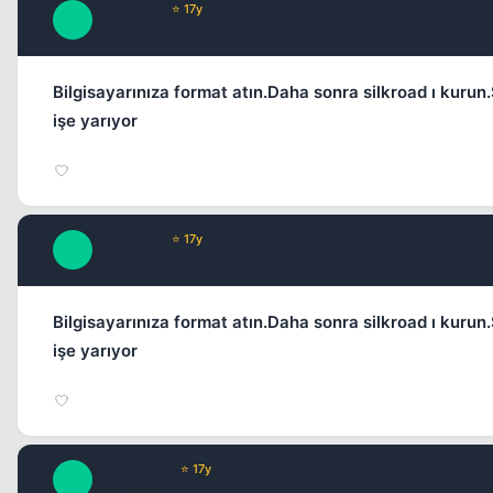
BadAngeL
⭐ 17y
B
17 yil once
Bilgisayarınıza format atın.Daha sonra silkroad ı kuru
işe yarıyor
BadAngeL
⭐ 17y
B
17 yil once
Bilgisayarınıza format atın.Daha sonra silkroad ı kuru
işe yarıyor
RoyalBlade
⭐ 17y
R
17 yil once