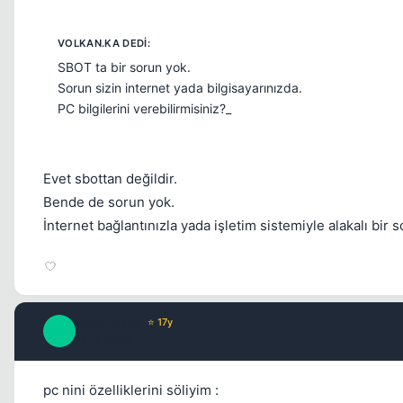
SBOT ta bir sorun yok.
Sorun sizin internet yada bilgisayarınızda.
PC bilgilerini verebilirmisiniz?_
Evet sbottan değildir.
Bende de sorun yok.
İnternet bağlantınızla yada işletim sistemiyle alakalı bir 
RoyalBlade
⭐ 17y
R
17 yil once
pc nini özelliklerini söliyim :