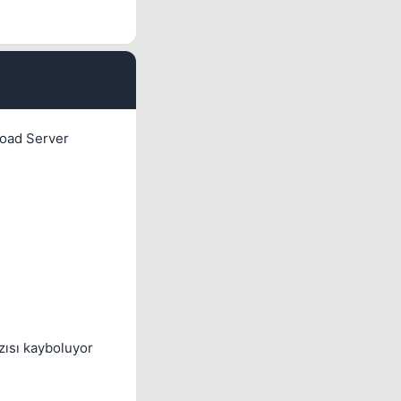
#12
road Server
zısı kayboluyor