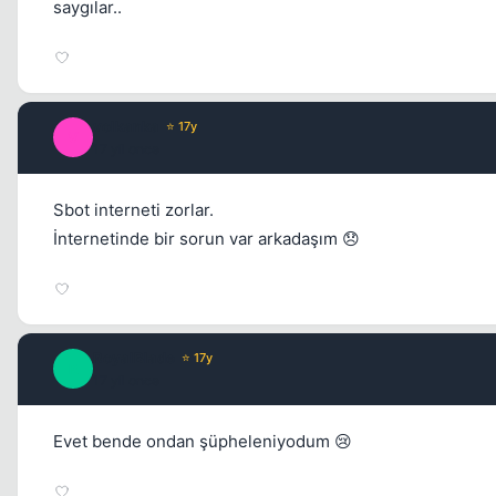
saygılar..
volkanka
⭐ 17y
V
17 yil once
Sbot interneti zorlar.
İnternetinde bir sorun var arkadaşım 😞
RoyalBlade
⭐ 17y
R
17 yil once
Evet bende ondan şüpheleniyodum 😢