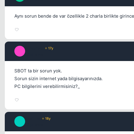
Aynı sorun bende de var özellikle 2 charla birlikte girin
volkanka
⭐ 17y
V
17 yil once
SBOT ta bir sorun yok.
Sorun sizin internet yada bilgisayarınızda.
PC bilgilerini verebilirmisiniz?_
zeki_ce
⭐ 18y
Z
17 yil once