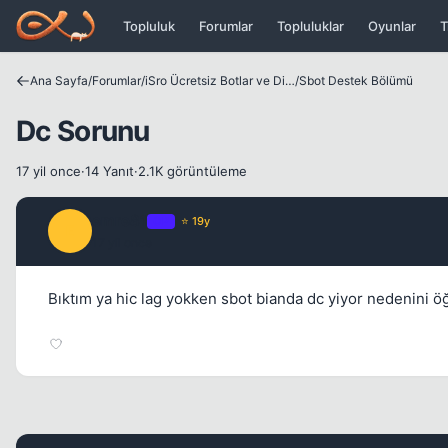
Icerige atla
Topluluk
Forumlar
Topluluklar
Oyunlar
T
Ana Sayfa
/
Forumlar
/
iSro Ücretsiz Botlar ve Diğer Programlar
/
Sbot Destek Bölümü
Dc Sorunu
17 yil once
·
14 Yanıt
·
2.1K görüntüleme
emre81
OP
⭐ 19y
E
17 yil once
Bıktım ya hic lag yokken sbot bianda dc yiyor nedenini ö