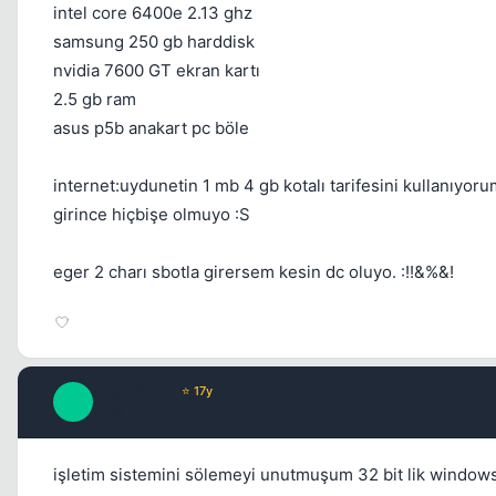
intel core 6400e 2.13 ghz
samsung 250 gb harddisk
nvidia 7600 GT ekran kartı
2.5 gb ram
asus p5b anakart pc böle
internet:uydunetin 1 mb 4 gb kotalı tarifesini kullanıyo
girince hiçbişe olmuyo :S
eger 2 charı sbotla girersem kesin dc oluyo. :!!&%&!
RoyalBlade
⭐ 17y
R
17 yil once
işletim sistemini sölemeyi unutmuşum 32 bit lik windows