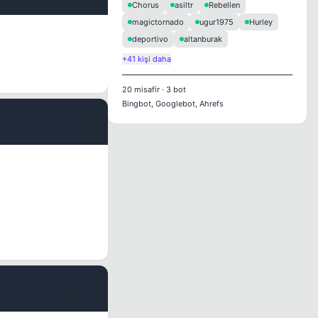
Chorus
asiltr
Rebellen
magictornado
ugur1975
Hurley
deportivo
altanburak
+41 kişi daha
20
misafir
·
3
bot
Bingbot, Googlebot, Ahrefs
#5
#6