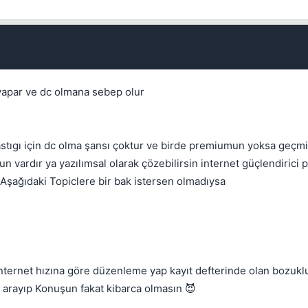
g yapar ve dc olmana sebep olur
lı kastıgı için dc olma şansı çoktur ve birde premiumun yoksa geçm
n vardır ya yazılımsal olarak çözebilirsin internet güçlendirici 
Aşağıdaki Topiclere bir bak istersen olmadıysa
nternet hızına göre düzenleme yap kayıt defterinde olan bozuklu
i arayıp Konuşun fakat kibarca olmasın 😈