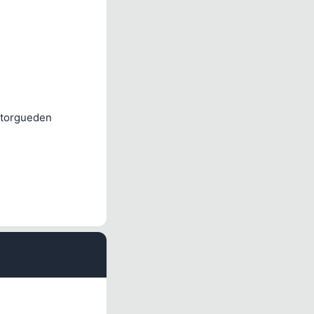
ı torgueden
#8