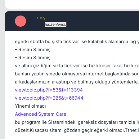
E0N
⭐ 19y
E
17 yil once
(düzenlendi)
eğerki sbotta bu şıkta tick var ise kalabalık alanlarda la
- Resim Silinmiş.
- Resim Silinmiş.
ve altını çizdiğim şıkta tick var ise hızlı kasar fakat hız
bunları yaptın yinede olmuyorsa internet baglantında soru
arkadaşlarımızın araştırıp ve bulmuş oldugu yöntemlerle.
viewtopic.php?f=53&t=113394
viewtopic.php?f=226&t=66944
Yinemi olmadı
Advenced System Care
bu program ile Sistemindeki gereksiz dosyaları temizle i
düzelt.Kısacası sitemi gözden geçir eğerki olmadı.Ttnet 