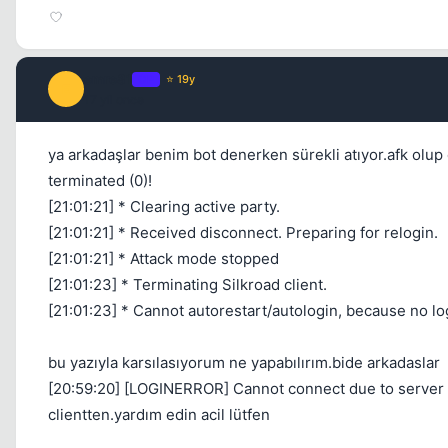
emre81
OP
⭐ 19y
E
17 yil once
ya arkadaşlar benim bot denerken sürekli atıyor.afk olup
terminated (0)!
[21:01:21] * Clearing active party.
[21:01:21] * Received disconnect. Preparing for relogin.
[21:01:21] * Attack mode stopped
[21:01:23] * Terminating Silkroad client.
[21:01:23] * Cannot autorestart/autologin, because no log
bu yazıyla karsılasıyorum ne yapabılırım.bide arkadaslar
[20:59:20] [LOGINERROR] Cannot connect due to server tra
clientten.yardım edin acil lütfen