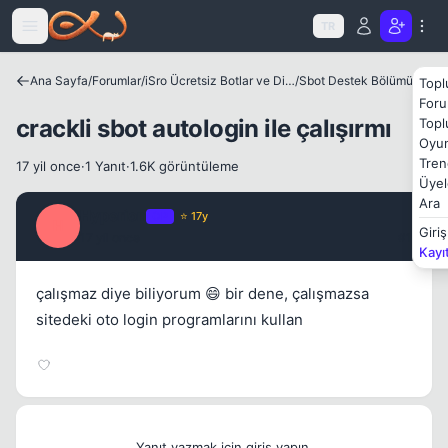
Icerige atla
TR
Ana Sayfa
/
Forumlar
/
iSro Ücretsiz Botlar ve Diğer Programlar
/
Sbot Destek Bölümü
Topl
Foru
crackli sbot autologin ile çalışırmı
Topl
Oyun
Tren
17 yil once
·
1 Yanıt
·
1.6K görüntüleme
Üyel
Ara
Hyperion
OP
⭐ 17y
H
Giriş
17 yil once
#1
Kayı
çalışmaz diye biliyorum 😄 bir dene, çalışmazsa
sitedeki oto login programlarını kullan
Yanıt yazmak için giriş yapın.