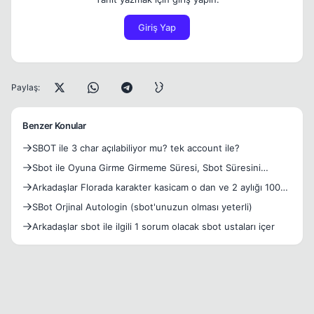
Giriş Yap
Paylaş:
Benzer Konular
SBOT ile 3 char açılabiliyor mu? tek account ile?
Sbot ile Oyuna Girme Girmeme Süresi, Sbot Süresini
Etkilermi
Arkadaşlar Florada karakter kasicam o dan ve 2 aylığı 100
silk e pin ile Euro olması Şart 7/24 vip 121 Wiz Bard ile Sbot
SBot Orjinal Autologin (sbot'unuzun olması yeterli)
Amaç Yardımlaşma .
Arkadaşlar sbot ile ilgili 1 sorum olacak sbot ustaları içer