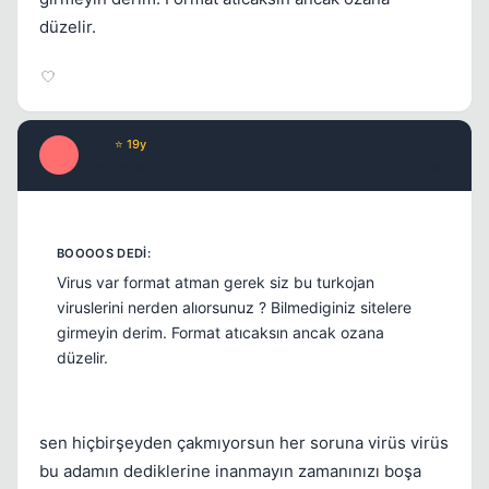
düzelir.
Kapat
E0N
⭐ 19y
E
17 yil once
#3
Virus var format atman gerek siz bu turkojan
viruslerini nerden alıorsunuz ? Bilmediginiz sitelere
girmeyin derim. Format atıcaksın ancak ozana
düzelir.
sen hiçbirşeyden çakmıyorsun her soruna virüs virüs
bu adamın dediklerine inanmayın zamanınızı boşa