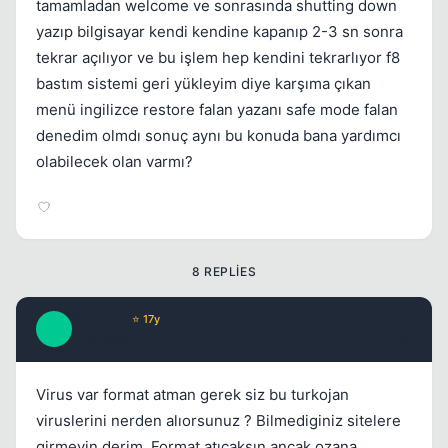
tamamladan welcome ve sonrasında shutting down
yazıp bilgisayar kendi kendine kapanıp 2-3 sn sonra
tekrar açılıyor ve bu işlem hep kendini tekrarlıyor f8
bastım sistemi geri yükleyim diye karşıma çıkan
menü ingilizce restore falan yazanı safe mode falan
denedim olmdı sonuç aynı bu konuda bana yardımcı
olabilecek olan varmı?
Kapat
8 REPLIES
BoOoOS
⭐ 17y
B
17 yil once
#2
Virus var format atman gerek siz bu turkojan
viruslerini nerden alıorsunuz ? Bilmediginiz sitelere
girmeyin derim. Format atıcaksın ancak ozana