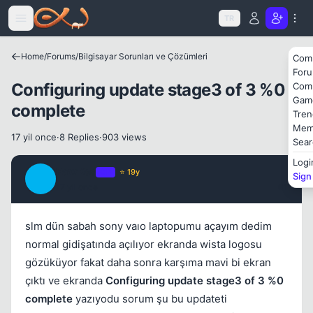
Icerige atla
Kapat
TR
Home
/
Forums
/
Bilgisayar Sorunları ve Çözümleri
Com
For
Configuring update stage3 of 3 %0
Com
Gam
complete
Tren
Mem
17 yil once
·
8 Replies
·
903 views
Sear
Logi
FawKes
OP
⭐ 19y
Sign
F
17 yil once
#1
slm dün sabah sony vaıo laptopumu açayım dedim
normal gidişatında açılıyor ekranda wista logosu
gözüküyor fakat daha sonra karşıma mavi bi ekran
çıktı ve ekranda
Configuring update stage3 of 3 %0
Kapat
complete
yazıyodu sorum şu bu updateti