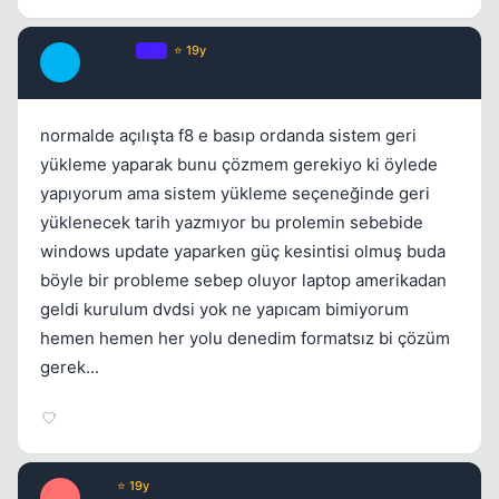
FawKes
OP
⭐ 19y
F
17 yil once
#6
normalde açılışta f8 e basıp ordanda sistem geri
yükleme yaparak bunu çözmem gerekiyo ki öylede
yapıyorum ama sistem yükleme seçeneğinde geri
yüklenecek tarih yazmıyor bu prolemin sebebide
windows update yaparken güç kesintisi olmuş buda
böyle bir probleme sebep oluyor laptop amerikadan
geldi kurulum dvdsi yok ne yapıcam bimiyorum
hemen hemen her yolu denedim formatsız bi çözüm
gerek...
E0N
⭐ 19y
E