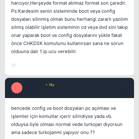
harcıyor.Herşeyde format atılmaz format son çaredir.
Ps:Kardesim senin sisteminde boot veya config
dosyaları silinmiş olmalı bunu herhangi zararlı yazılım
silmiş olabilir işletim sisteminin cd veya dvd sini takıp
onar yaparak boot ve config dosyalarını yükle fakat
önce CHKDSK komutunu kullanırsan sana ne sorun
olduuna dair 1 ip ucu verebilir.
eLempTRa
⭐ 18y
E
17 yil once
#4
bencede config ve boot dosyaları pc açılması ve
işlemler için komutlar içerir silindiyse yada vb.
olduysa öyle olması normal vede turkojan diyorsun
ama sadece turkojanmi yapıyor onu ??