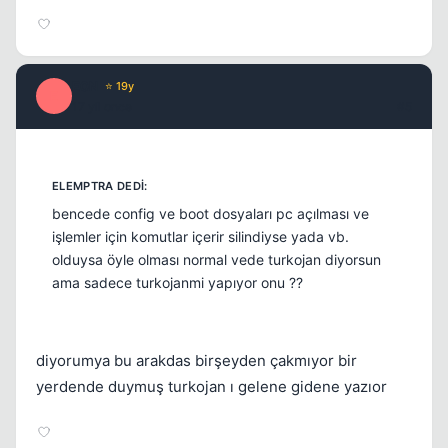
E0N
⭐ 19y
E
17 yil once
#5
bencede config ve boot dosyaları pc açılması ve
işlemler için komutlar içerir silindiyse yada vb.
olduysa öyle olması normal vede turkojan diyorsun
ama sadece turkojanmi yapıyor onu ??
diyorumya bu arakdas birşeyden çakmıyor bir
yerdende duymuş turkojan ı gelene gidene yazıor