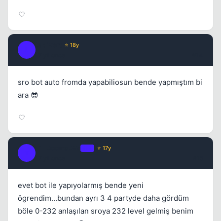
Lacivert
⭐ 18y
L
17 yil once
#14
sro bot auto fromda yapabiliosun bende yapmıştım bi
ara 😎
TillDoomsDAY
OP
⭐ 17y
T
17 yil once
#15
evet bot ile yapıyolarmış bende yeni
ögrendim...bundan ayrı 3 4 partyde daha gördüm
böle 0-232 anlaşılan sroya 232 level gelmiş benim