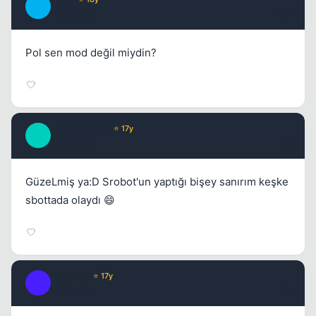
P
17 yil once
#4
Pol sen mod değil miydin?
MMe_Nobles
⭐ 17y
M
17 yil once
#5
Kapat
GüzeLmiş ya:D Srobot'un yaptığı bişey sanırım keşke
sbottada olaydı 😄
Impossy
⭐ 17y
I
17 yil once
#6