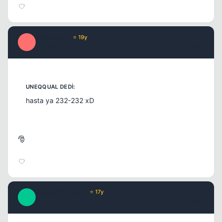
Misproject
⭐ 19y
M
17 yil once
#11
hasta ya 232-232 xD
🎅
PRoFeSSiYoNaL
⭐ 17y
P
17 yil once
#12