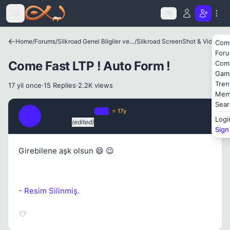
Icerige atla
TR
Kapat
Home
/
Forums
/
Silkroad Genel Bilgiler ve Update Bilgileri
/
Silkroad ScreenShot & Video
Com
For
Come Fast LTP ! Auto Form !
Com
Gam
Tren
17 yil once
·
15 Replies
·
2.2K views
Mem
Sear
TillDoomsDAY
OP
⭐ 17y
T
Logi
17 yil once
(edited)
#1
Sign
Girebilene aşk olsun 😄 😉
- Resim Silinmiş.