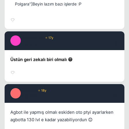
Polgara"]Beyin lazım bazı işlerde :P
Lampard_08
⭐ 17y
L
17 yil once
#9
Üstün geri zekalı biri olmalı 😆
smegols
⭐ 18y
S
17 yil once
#10
Agbot ile yapmış olmalı eskiden oto ptyi ayarlarken
agbotta 130 lvl e kadar yazabiliyordun 😊