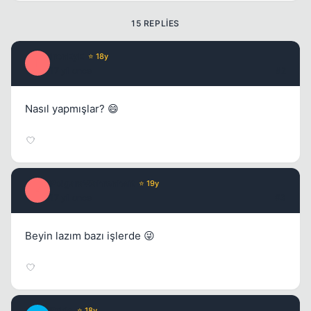
15 REPLIES
Kapat
ironEyE
⭐ 18y
I
17 yil once
#2
Nasıl yapmışlar? 😄
Kapat
PolgaraWahrenheit
⭐ 19y
P
17 yil once
#3
Beyin lazım bazı işlerde 😜
Kapat
Pride
⭐ 18y