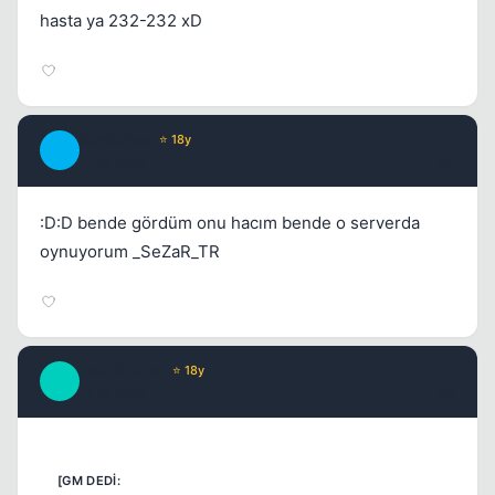
hasta ya 232-232 xD
BurdurLee
⭐ 18y
B
17 yil once
#7
:D:D bende gördüm onu hacım bende o serverda
oynuyorum _SeZaR_TR
_MaGiCiNe_
⭐ 18y
_
17 yil once
#8