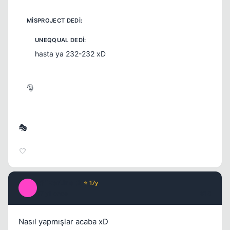
hasta ya 232-232 xD
🎅
🎭
_SilverLine_2
⭐ 17y
_
17 yil once
#13
Nasıl yapmışlar acaba xD