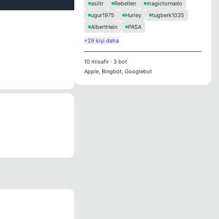
asiltr
Rebellen
magictornado
ugur1975
Hurley
tugberk1035
AlbertHein
PASA
+29 kişi daha
10
misafir
·
3
bot
Apple, Bingbot, Googlebot