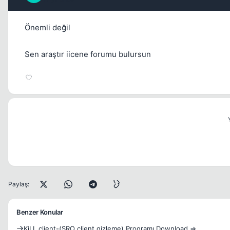
Önemli değil
Sen araştır iicene forumu bulursun
Paylaş:
Benzer Konular
KiLL client-(SRO client gizleme) Programı Download =>