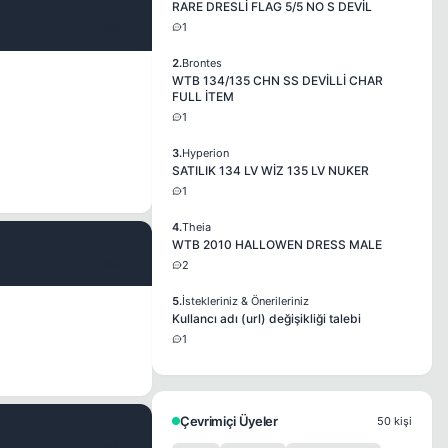
RARE DRESLİ FLAG 5/5 NO S DEVİL
1
#2
2.
Brontes
WTB 134/135 CHN SS DEVİLLİ CHAR
FULL İTEM
1
3.
Hyperion
SATILIK 134 LV WİZ 135 LV NUKER
1
4.
Theia
WTB 2010 HALLOWEN DRESS MALE
#3
2
5.
İstekleriniz & Önerileriniz
Kullancı adı (url) değişikliği talebi
1
Çevrimiçi Üyeler
50 kişi
#4