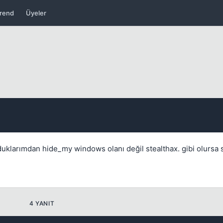
rend
Üyeler
Kapat
Kapat
uklarımdan hide_my windows olanı değil stealthax. gibi olursa 
4 YANIT