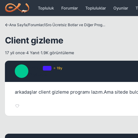
Icerige atla
Topluluk
Forumlar
Topluluklar
Oyunlar
T
Ana Sayfa
/
Forumlar
/
iSro Ücretsiz Botlar ve Diğer Programlar
Client gizleme
17 yil once
·
4 Yanıt
·
1.9K görüntüleme
Sniker
OP
⭐ 19y
S
17 yil once
arkadaşlar client gizleme programı lazım.Ama sitede buld