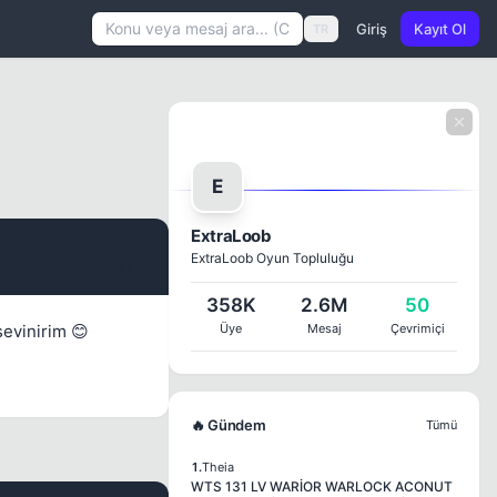
Giriş
Kayıt Ol
TR
E
ExtraLoob
ExtraLoob Oyun Topluluğu
#1
358K
2.6M
50
sevinirim 😊
Üye
Mesaj
Çevrimiçi
🔥 Gündem
Tümü
1.
Theia
WTS 131 LV WARİOR WARLOCK ACONUT