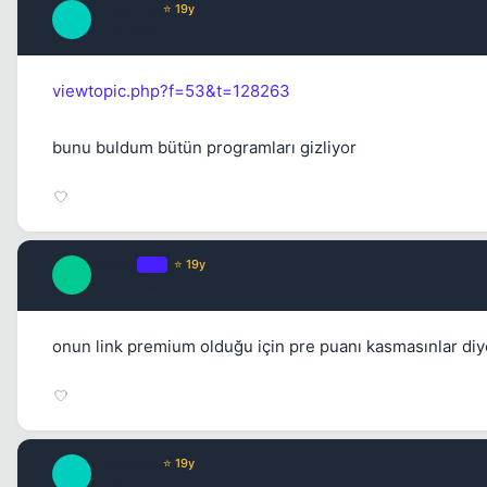
Presence
⭐ 19y
P
17 yil once
viewtopic.php?f=53&t=128263
bunu buldum bütün programları gizliyor
Sniker
OP
⭐ 19y
S
17 yil once
onun link premium olduğu için pre puanı kasmasınlar diye
Presence
⭐ 19y
P
17 yil once