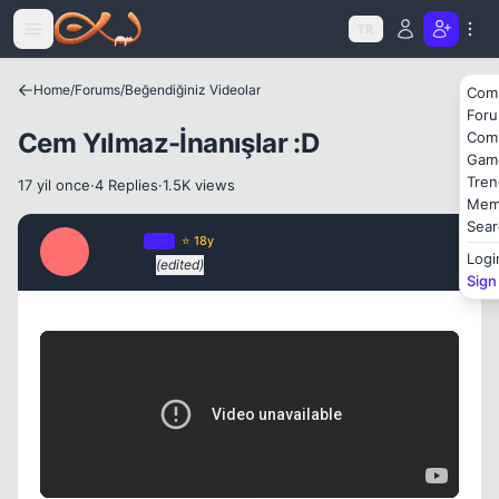
Icerige atla
TR
Home
/
Forums
/
Beğendiğiniz Videolar
Kapat
Com
For
Cem Yılmaz-İnanışlar :D
Com
Gam
Tren
17 yil once
·
4 Replies
·
1.5K views
Mem
Sear
Milano
OP
⭐ 18y
M
Logi
17 yil once
(edited)
#1
Sign
Kapat