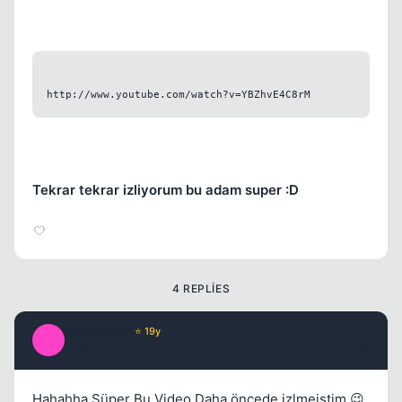
http://www.youtube.com/watch?v=YBZhvE4C8rM
Tekrar tekrar izliyorum bu adam super :D
4 REPLIES
uNKnoWeN
⭐ 19y
U
17 yil once
#2
Hahahha Süper Bu Video Daha öncede izlmeiştim 😉