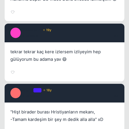
Passsaport
⭐ 19y
P
17 yil once
#3
tekrar tekrar kaç kere izlersem izliyeyim hep
gülüyorum bu adama yav 😄
Milano
OP
⭐ 18y
M
17 yil once
#4
''Hişt birader burası Hristiyanların mekanı,
-Tamam kardeşim bir şey m dedik alla alla'' xD